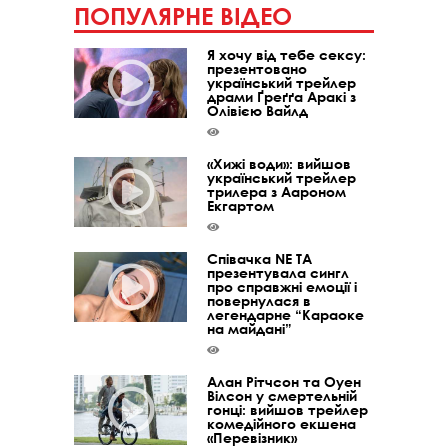
ПОПУЛЯРНЕ ВІДЕО
Я хочу від тебе сексу:
презентовано
український трейлер
драми Ґреґґа Аракі з
Олівією Вайлд
«Хижі води»: вийшов
український трейлер
трилера з Аароном
Екгартом
Співачка NE TA
презентувала сингл
про справжні емоції і
повернулася в
легендарне “Караоке
на майдані”
Алан Рітчсон та Оуен
Вілсон у смертельній
гонці: вийшов трейлер
комедійного екшена
«Перевізник»