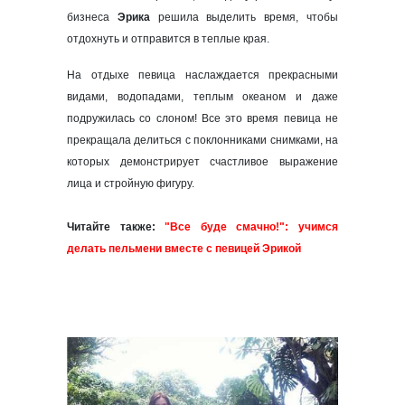
бизнеса
Эрика
решила выделить время, чтобы
отдохнуть и отправится в теплые края.
На отдыхе певица наслаждается прекрасными
видами, водопадами, теплым океаном и даже
подружилась со слоном! Все это время певица не
прекращала делиться с поклонниками снимками, на
которых демонстрирует счастливое выражение
лица и стройную фигуру.
Читайте также:
"Все буде смачно!": учимся
делать пельмени вместе с певицей Эрикой