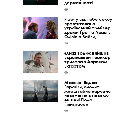
державності
Я хочу від тебе сексу:
презентовано
український трейлер
драми Ґреґґа Аракі з
Олівією Вайлд
«Хижі води»: вийшов
український трейлер
трилера з Аароном
Екгартом
Месник: Ендрю
Ґарфілд очолить
масштабне народне
повстання в новому
екшені Пола
Ґрінґрасса