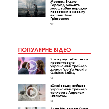
Месник: Ендрю
Ґарфілд очолить
масштабне народне
повстання в новому
екшені Пола
Ґрінґрасса
ПОПУЛЯРНЕ ВІДЕО
Я хочу від тебе сексу:
презентовано
український трейлер
драми Ґреґґа Аракі з
Олівією Вайлд
«Хижі води»: вийшов
український трейлер
трилера з Аароном
Екгартом
Алан Рітчсон та Оуен