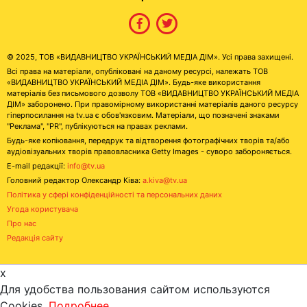
© 2025, ТОВ «ВИДАВНИЦТВО УКРАЇНСЬКИЙ МЕДІА ДІМ». Усі права захищені.
Всі права на матеріали, опубліковані на даному ресурсі, належать ТОВ
«ВИДАВНИЦТВО УКРАЇНСЬКИЙ МЕДІА ДІМ». Будь-яке використання
матеріалів без письмового дозволу ТОВ «ВИДАВНИЦТВО УКРАЇНСЬКИЙ МЕДІА
ДІМ» заборонено. При правомірному використанні матеріалів даного ресурсу
гіперпосилання на tv.ua є обов'язковим. Матеріали, що позначені знаками
"Реклама", "PR", публікуються на правах реклами.
Будь-яке копіювання, передрук та відтворення фотографічних творів та/або
аудіовізуальних творів правовласника Getty Images - суворо забороняється.
E-mail редакції:
info@tv.ua
Головний редактор Олександр Ківа:
a.kiva@tv.ua
Політика у сфері конфіденційності та персональних даних
Угода користувача
Про нас
Редакція сайту
x
Для удобства пользования сайтом используются
Cookies.
Подробнее...