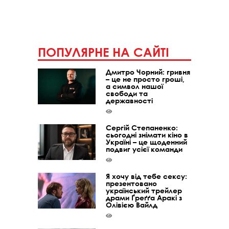
ПОПУЛЯРНЕ НА САЙТІ
Дмитро Чорний: гривня
– це не просто гроші,
а символ нашої
свободи та
державності
Сергій Степаненко:
сьогодні знімати кіно в
Україні – це щоденний
подвиг усієї команди
Я хочу від тебе сексу:
презентовано
український трейлер
драми Ґреґґа Аракі з
Олівією Вайлд