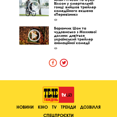
Вілсон у смертельній
гонці: вийшов трейлер
комедійного екшена
«Перевізник»
Баранчик Шон та
чудовисько з Мохнявої
долини: дивіться
український трейлер
анімаційної комедії
НОВИНИ
КІНО
TV
ТРЕНДИ
ДОЗВІЛЛЯ
СПЕЦПРОЄКТИ