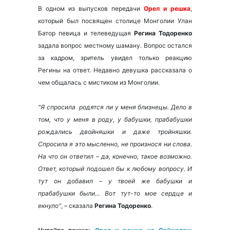
В одном из выпусков передачи
Орел и решка
,
который был посвящен столице Монголии Улан
Батор певица и телеведущая
Регина Тодоренко
задала вопрос местному шаману. Вопрос остался
за кадром, зритель увидел только реакцию
Регины на ответ. Недавно девушка рассказала о
чем общалась с мистиком из Монголии.
"Я спросила родятся ли у меня близнецы. Дело в
том, что у меня в роду, у бабушки, прабабушки
рождались двойняшки и даже тройняшки.
Спросила я это мысленно, не произнося ни слова.
На что он ответил – да, конечно, такое возможно.
Ответ, который подошел бы к любому вопросу. И
тут он добавил – у твоей же бабушки и
прабабушки были… Вот тут-то мое сердце и
екнуло"
, – сказала
Регина Тодоренко
.