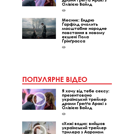
Олівією Вайлд
Месник: Ендрю
Ґарфілд очолить
масштабне народне
повстання в новому
екшені Пола
Ґрінґрасса
ПОПУЛЯРНЕ ВІДЕО
Я хочу від тебе сексу:
презентовано
український трейлер
драми Ґреґґа Аракі з
Олівією Вайлд
«Хижі води»: вийшов
український трейлер
трилера з Аароном