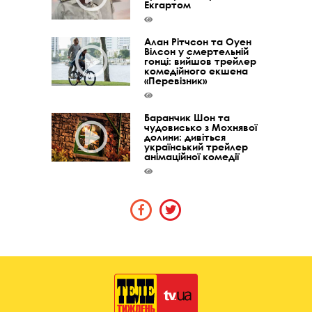
Екгартом
Алан Рітчсон та Оуен
Вілсон у смертельній
гонці: вийшов трейлер
комедійного екшена
«Перевізник»
Баранчик Шон та
чудовисько з Мохнявої
долини: дивіться
український трейлер
анімаційної комедії