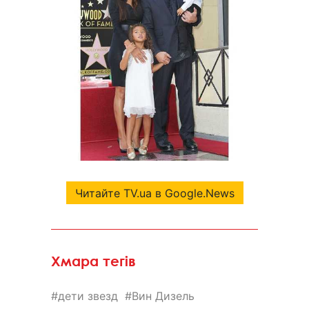
Читайте TV.ua в Google.News
Хмара тегів
дети звезд
Вин Дизель