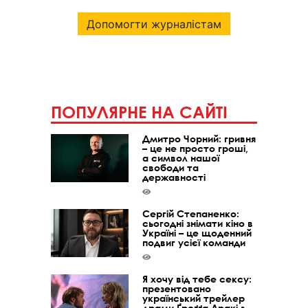
Допомогти журналістам
ПОПУЛЯРНЕ НА САЙТІ
Дмитро Чорний: гривня
– це не просто гроші,
а символ нашої
свободи та
державності
Сергій Степаненко:
сьогодні знімати кіно в
Україні – це щоденний
подвиг усієї команди
Я хочу від тебе сексу:
презентовано
український трейлер
драми Ґреґґа Аракі з