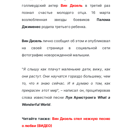
голливудский актер
Вин Дизель
в третий раз
познал счастье молодого отца. 16 марта
возлюбленная звезды боевиков
Палома
Джименес
родила третьего ребенка.
Вин Дизель
лично сообщил об этом и опубликовал
на своей странице в социальной сети
фотографию новорожденной малышки.
"
Я слышу как плачут маленькие дети, вижу, как
они растут. Они научатся гораздо большему, чем
то, что я знаю сейчас. И я думаю о том, как
прекрасен этот мир
", – написал он, процитировав
слова известной песни
Луи Армстронга
What a
Wonderful World
.
Читайте также:
Вин Дизель спел нежную песню
о любви (ВИДЕО)