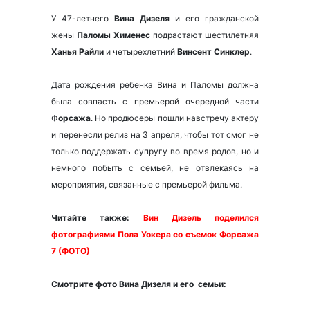
У 47-летнего
Вина Дизеля
и его гражданской
жены
Паломы Хименес
подрастают шестилетняя
Ханья Райли
и четырехлетний
Винсент Синклер
.
Дата рождения ребенка Вина и Паломы должна
была совпасть с премьерой очередной части
Ф
орсажа
. Но продюсеры пошли навстречу актеру
и перенесли релиз на 3 апреля, чтобы тот смог не
только поддержать супругу во время родов, но и
немного побыть с семьей, не отвлекаясь на
мероприятия, связанные с премьерой фильма.
Читайте также:
Вин Дизель поделился
фотографиями Пола Уокера со съемок Форсажа
7 (ФОТО)
Смотрите фото Вина Дизеля и его семьи: