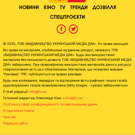
НОВИНИ
КІНО
TV
ТРЕНДИ
ДОЗВІЛЛЯ
СПЕЦПРОЄКТИ
© 2025, ТОВ «ВИДАВНИЦТВО УКРАЇНСЬКИЙ МЕДІА ДІМ». Усі права захищені.
Всі права на матеріали, опубліковані на даному ресурсі, належать ТОВ
«ВИДАВНИЦТВО УКРАЇНСЬКИЙ МЕДІА ДІМ». Будь-яке використання
матеріалів без письмового дозволу ТОВ «ВИДАВНИЦТВО УКРАЇНСЬКИЙ МЕДІА
ДІМ» заборонено. При правомірному використанні матеріалів даного ресурсу
гіперпосилання на tv.ua є обов'язковим. Матеріали, що позначені знаками
"Реклама", "PR", публікуються на правах реклами.
Будь-яке копіювання, передрук та відтворення фотографічних творів та/або
аудіовізуальних творів правовласника Getty Images - суворо забороняється.
E-mail редакції:
info@tv.ua
Головний редактор Олександр Ківа:
a.kiva@tv.ua
Політика у сфері конфіденційності та персональних даних
Угода користувача
Про нас
Редакція сайту