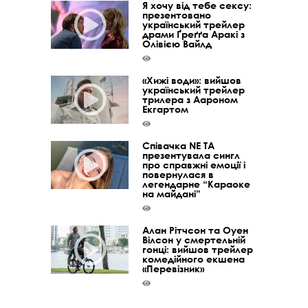
Я хочу від тебе сексу:
презентовано
український трейлер
драми Ґреґґа Аракі з
Олівією Вайлд
«Хижі води»: вийшов
український трейлер
трилера з Аароном
Екгартом
Співачка NE TA
презентувала сингл
про справжні емоції і
повернулася в
легендарне “Караоке
на майдані”
Алан Рітчсон та Оуен
Вілсон у смертельній
гонці: вийшов трейлер
комедійного екшена
«Перевізник»