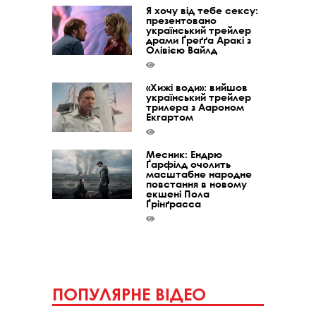
Я хочу від тебе сексу:
презентовано
український трейлер
драми Ґреґґа Аракі з
Олівією Вайлд
«Хижі води»: вийшов
український трейлер
трилера з Аароном
Екгартом
Месник: Ендрю
Ґарфілд очолить
масштабне народне
повстання в новому
екшені Пола
Ґрінґрасса
ПОПУЛЯРНЕ ВІДЕО