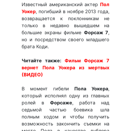
Известный американский актер
Пол
Уокер
, погибший в ноябре 2013 года,
возвращается к поклонникам не
только в недавно вышедшем на
большие экраны фильме
Форсаж 7
,
но и посредством своего младшего
брата Коди.
Читайте также:
Фильм Форсаж 7
вернет Пола Уокера из мертвых
(ВИДЕО)
В момент гибели
Пола Уокера
,
который исполнял одну из главных
ролей в
Форсаже
, работа над
седьмой частью боевика шла
полным ходом и чтобы получить
возможность закончить съемки на
место Пола в качестве дублера