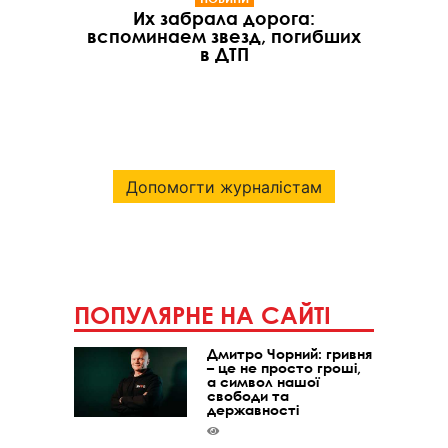
Их забрала дорога:
вспоминаем звезд, погибших
в ДТП
Допомогти журналістам
ПОПУЛЯРНЕ НА САЙТІ
Дмитро Чорний: гривня
– це не просто гроші,
а символ нашої
свободи та
державності