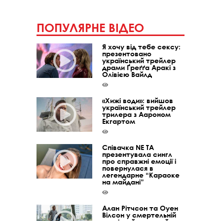
ПОПУЛЯРНЕ ВІДЕО
Я хочу від тебе сексу:
презентовано
український трейлер
драми Ґреґґа Аракі з
Олівією Вайлд
«Хижі води»: вийшов
український трейлер
трилера з Аароном
Екгартом
Співачка NE TA
презентувала сингл
про справжні емоції і
повернулася в
легендарне “Караоке
на майдані”
Алан Рітчсон та Оуен
Вілсон у смертельній