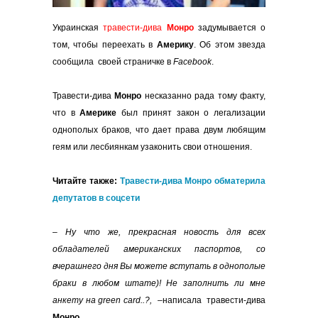
Украинская
травести-дива
Монро
задумывается о
том, чтобы переехать в
Америку
. Об этом звезда
сообщила своей страничке в
Facebook
.
Травести-дива
Монро
несказанно рада тому факту,
что в
Америке
был принят закон о легализации
однополых браков, что дает права двум любящим
геям или лесбиянкам узаконить свои отношения.
Читайте также:
Травести-дива Монро обматерила
депутатов в соцсети
– Ну что же, прекрасная новость для всех
обладателей американских паспортов, со
вчерашнего дня Вы можете вступать в однополые
браки в любом штате)! Не заполнить ли мне
анкету на green card..?,
–написала травести-дива
Монро
.