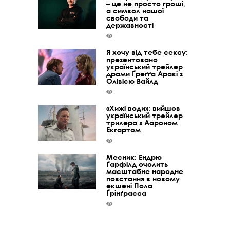
– це не просто гроші,
а символ нашої
свободи та
державності
Я хочу від тебе сексу:
презентовано
український трейлер
драми Ґреґґа Аракі з
Олівією Вайлд
«Хижі води»: вийшов
український трейлер
трилера з Аароном
Екгартом
Месник: Ендрю
Ґарфілд очолить
масштабне народне
повстання в новому
екшені Пола
Ґрінґрасса