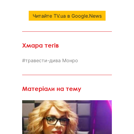
Читайте TV.ua в Google.News
Хмара тегів
травести-дива Монро
Матеріали на тему