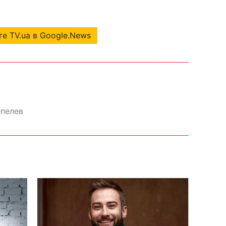
е TV.ua в Google.News
пелев