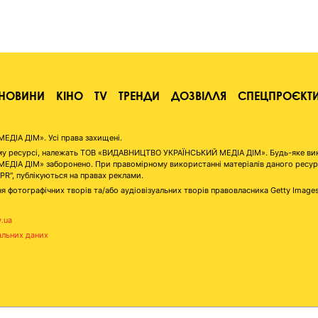
НОВИНИ
КІНО
TV
ТРЕНДИ
ДОЗВІЛЛЯ
СПЕЦПРОЄКТ
ІА ДІМ». Усі права захищені.
аному ресурсі, належать ТОВ «ВИДАВНИЦТВО УКРАЇНСЬКИЙ МЕДІА ДІМ». Будь-яке ви
А ДІМ» заборонено. При правомірному використанні матеріалів даного ресурсу 
"PR", публікуються на правах реклами.
я фотографічних творів та/або аудіовізуальних творів правовласника Getty Image
v.ua
альних даних