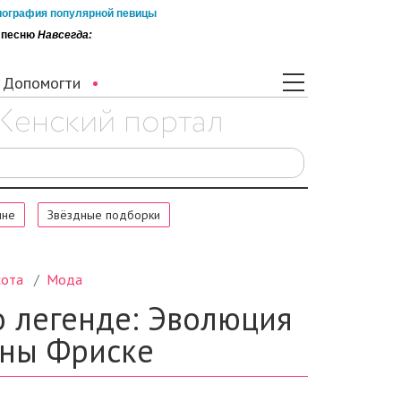
иография популярной певицы
а песню
Навсегда: