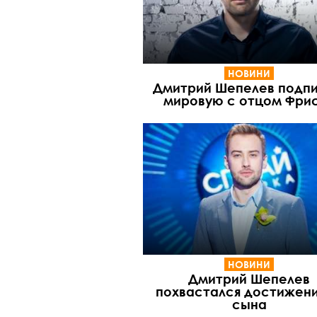
НОВИНИ
Дмитрий Шепелев подп
мировую с отцом Фри
НОВИНИ
Дмитрий Шепелев
похвастался достижен
сына