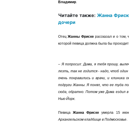
Владимир
.
Читайте также:
Жанна Фриске
дочери
Отец
Жанны Фриске
рассказал и о том,
которой певица должна была бы проходит
–
Я попросил: Дима, я тебя прошу, выле
лезть, так не годится - надо, чтоб один
очень понравились и врачи, и клиника 
подруги Жанны. Я понял, что ее туда по
сюда, обратно. Потом уже Дима ездил в 
Нью-Йорк.
Певица
Жанна Фриске
умерла 15 июня
Архангельском кладбище в Подмосковье
.