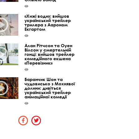
«Хижі води»: вийшов
український трейлер
трилера з Аароном
Екгартом
Алан Рітчсон та Оуен
Вілсон у смертельній
гонці: вийшов трейлер
комедійного екшена
«Перевізник»
Баранчик Шон та
чудовисько з Мохнявої
долини: дивіться
український трейлер
анімаційної комедії