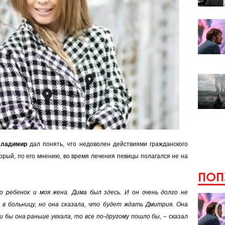
ладимир
дал понять, что недоволен действиями гражданского
торый, по его мнению, во время лечения певицы полагался не на
ПОП
о ребенок и моя жена. Дима был здесь. И он очень долго не
 в больницу, но она сказала, что будет ждать Дмитрия. Она
и бы она раньше уехала, то все по-другому пошло бы
,
–
сказал