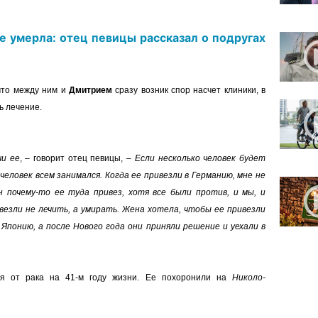
 умерла: отец певицы рассказал о подругах
 что между ним и
Дмитрием
сразу возник спор насчет клиники, в
ь лечение.
чи ее
,
–
говорит отец певицы,
–
Если несколько человек будет
 человек всем занимался. Когда ее привезли в Германию, мне не
он почему-то ее туда привез, хотя все были против, и мы, и
везли не лечить, а умирать. Жена хотела, чтобы ее привезли
Японию, а после Нового года они приняли решение и уехали в
 от рака на 41-м году жизни. Ее похоронили на
Николо-