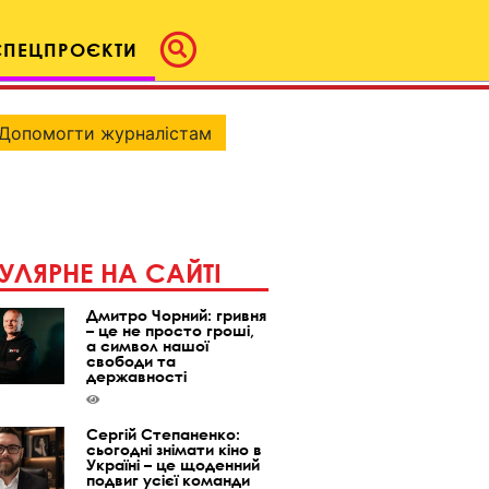
СПЕЦПРОЄКТИ
Допомогти журналістам
УЛЯРНЕ НА САЙТІ
Дмитро Чорний: гривня
– це не просто гроші,
а символ нашої
свободи та
державності
Сергій Степаненко:
сьогодні знімати кіно в
Україні – це щоденний
подвиг усієї команди