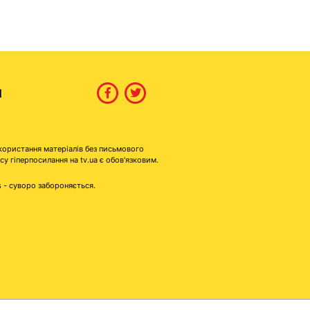
И
користання матеріалів без письмового
гіперпосилання на tv.ua є обов'язковим.
s - суворо забороняється.