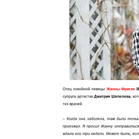
Отец покойной певицы
Жанны Фриске
В
супруга артистки
Дмитрия Шепелева
, ко
тех врачей.
– Когда она заболела, там были тольк
приезжал. Я просил Жанну отправиться
ждала его три недели. Может быть, есл