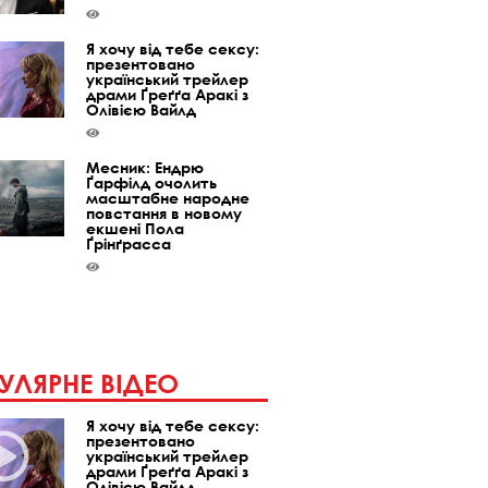
Я хочу від тебе сексу:
презентовано
український трейлер
драми Ґреґґа Аракі з
Олівією Вайлд
Месник: Ендрю
Ґарфілд очолить
масштабне народне
повстання в новому
екшені Пола
Ґрінґрасса
УЛЯРНЕ ВІДЕО
Я хочу від тебе сексу:
презентовано
український трейлер
драми Ґреґґа Аракі з
Олівією Вайлд