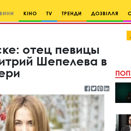
ВИНИ
КІНО
TV
ТРЕНДИ
ДОЗВІЛЛЯ
ке: отец певицы
итрий Шепелева в
ери
ПОП