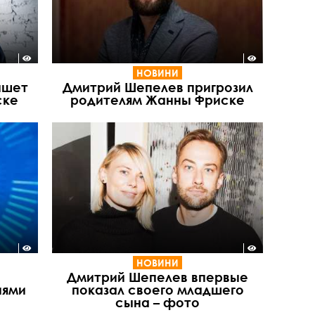
НОВИНИ
ишет
Дмитрий Шепелев пригрозил
ске
родителям Жанны Фриске
НОВИНИ
Дмитрий Шепелев впервые
иями
показал своего младшего
сына – фото