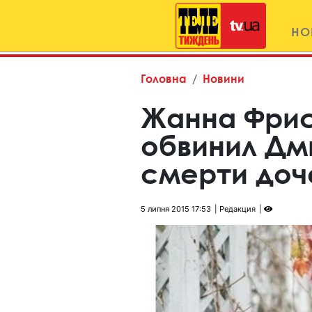
НО
Головна
Новини
Жанна Фрис
обвинил Дм
смерти доч
5 липня 2015 17:53
Редакция