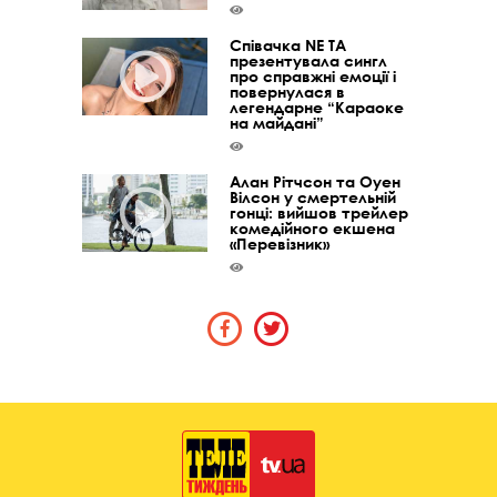
Співачка NE TA
презентувала сингл
про справжні емоції і
повернулася в
легендарне “Караоке
на майдані”
Алан Рітчсон та Оуен
Вілсон у смертельній
гонці: вийшов трейлер
комедійного екшена
«Перевізник»