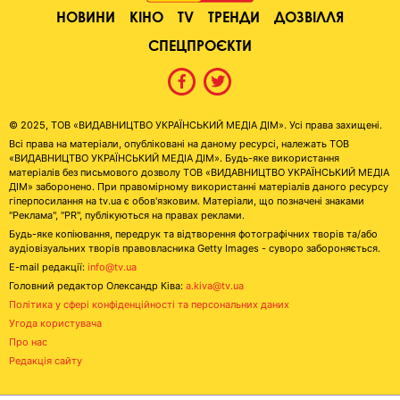
НОВИНИ
КІНО
TV
ТРЕНДИ
ДОЗВІЛЛЯ
СПЕЦПРОЄКТИ
© 2025, ТОВ «ВИДАВНИЦТВО УКРАЇНСЬКИЙ МЕДІА ДІМ». Усі права захищені.
Всі права на матеріали, опубліковані на даному ресурсі, належать ТОВ
«ВИДАВНИЦТВО УКРАЇНСЬКИЙ МЕДІА ДІМ». Будь-яке використання
матеріалів без письмового дозволу ТОВ «ВИДАВНИЦТВО УКРАЇНСЬКИЙ МЕДІА
ДІМ» заборонено. При правомірному використанні матеріалів даного ресурсу
гіперпосилання на tv.ua є обов'язковим. Матеріали, що позначені знаками
"Реклама", "PR", публікуються на правах реклами.
Будь-яке копіювання, передрук та відтворення фотографічних творів та/або
аудіовізуальних творів правовласника Getty Images - суворо забороняється.
E-mail редакції:
info@tv.ua
Головний редактор Олександр Ківа:
a.kiva@tv.ua
Політика у сфері конфіденційності та персональних даних
Угода користувача
Про нас
Редакція сайту