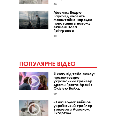
Месник: Ендрю
Ґарфілд очолить
масштабне народне
повстання в новому
екшені Пола
Ґрінґрасса
ПОПУЛЯРНЕ ВІДЕО
Я хочу від тебе сексу:
презентовано
український трейлер
драми Ґреґґа Аракі з
Олівією Вайлд
«Хижі води»: вийшов
український трейлер
трилера з Аароном
Екгартом