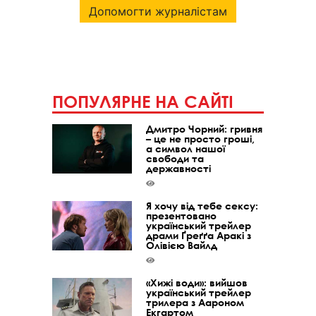
Допомогти журналістам
ПОПУЛЯРНЕ НА САЙТІ
Дмитро Чорний: гривня
– це не просто гроші,
а символ нашої
свободи та
державності
Я хочу від тебе сексу:
презентовано
український трейлер
драми Ґреґґа Аракі з
Олівією Вайлд
«Хижі води»: вийшов
український трейлер
трилера з Аароном
Екгартом