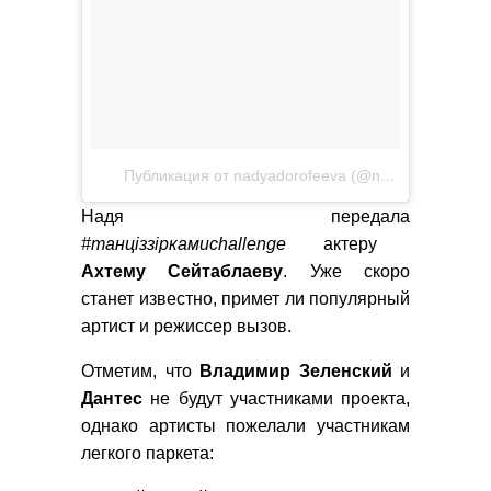
Публикация от nadyadorofeeva (@nadyadorofeeva)
Надя передала
#танціззіркамиchallenge
актеру
Ахтему
Сейтаблаеву
. Уже скоро
станет известно, примет ли популярный
артист и режиссер вызов.
Отметим, что
Владимир
Зеленский
и
Дантес
не будут участниками проекта,
однако артисты пожелали участникам
легкого паркета: