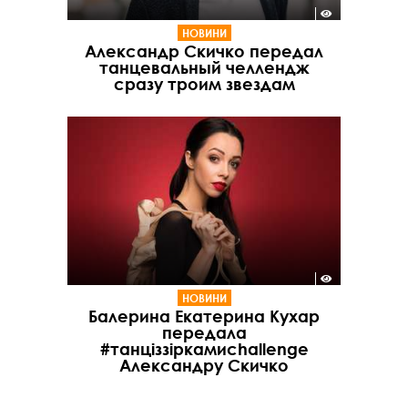
НОВИНИ
Александр Скичко передал
танцевальный челлендж
сразу троим звездам
НОВИНИ
Балерина Екатерина Кухар
передала
#танціззіркамиchallenge
Александру Скичко