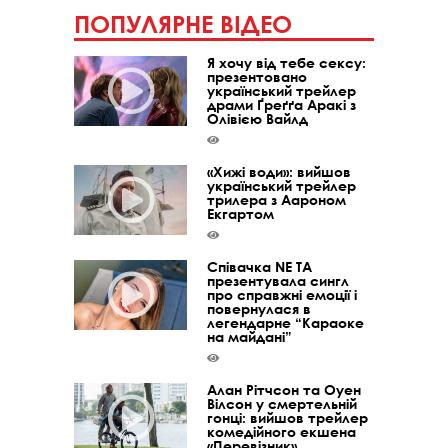
ПОПУЛЯРНЕ ВІДЕО
Я хочу від тебе сексу:
презентовано
український трейлер
драми Ґреґґа Аракі з
Олівією Вайлд
«Хижі води»: вийшов
український трейлер
трилера з Аароном
Екгартом
Співачка NE TA
презентувала сингл
про справжні емоції і
повернулася в
легендарне “Караоке
на майдані”
Алан Рітчсон та Оуен
Вілсон у смертельній
гонці: вийшов трейлер
комедійного екшена
«Перевізник»