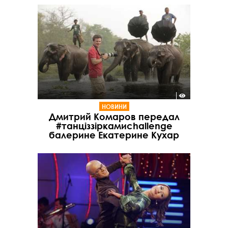
НОВИНИ
Дмитрий Комаров передал
#танціззіркамиchallenge
балерине Екатерине Кухар