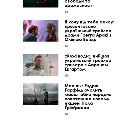
свободи та
державності
Я хочу від тебе сексу:
презентовано
український трейлер
драми Ґреґґа Аракі з
Олівією Вайлд
«Хижі води»: вийшов
український трейлер
трилера з Аароном
Екгартом
Месник: Ендрю
Ґарфілд очолить
масштабне народне
повстання в новому
екшені Пола
Ґрінґрасса