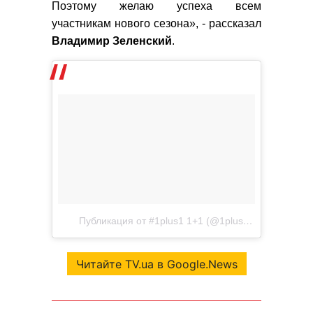
Поэтому желаю успеха всем
участникам нового сезона», - рассказал
Владимир
Зеленский
.
Публикация от #1plus1 1+1 (@1plus1tv)
Июл 18 20
Читайте TV.ua в Google.News