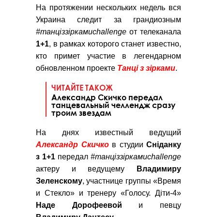
На протяжении нескольких недель вся
Украина следит за грандиозным
#танціззіркамиchallenge
от телеканала
1+1
, в рамках которого станет известно,
кто примет участие в легендарном
обновленном проекте
Танці з зірками
.
ЧИТАЙТЕ ТАКОЖ
Александр Скичко передал
танцевальный челлендж сразу
троим звездам
На днях известный ведущий
Александр
Скичко
в студии
Сніданку
з 1+1
передал
#танціззіркамиchallenge
актеру и ведущему
Владимиру
Зеленскому
, участнице группы «Время
и Стекло» и тренеру «Голосу. Діти-4»
Наде
Дорофеевой
и певцу