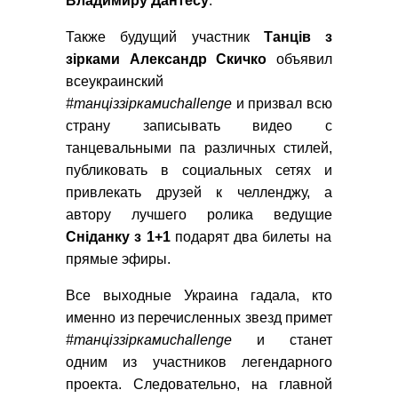
Владимиру
Дантесу
.
Также будущий участник
Танців з
зірками Александр Скичко
объявил
всеукраинский
#танціззіркамиchallenge
и призвал всю
страну записывать видео с
танцевальными па различных стилей,
публиковать в социальных сетях и
привлекать друзей к челленджу, а
автору лучшего ролика ведущие
Сніданку з 1+1
подарят два билеты на
прямые эфиры.
Все выходные Украина гадала, кто
именно из перечисленных звезд примет
#танціззіркамиchallenge
и станет
одним из участников легендарного
проекта. Следовательно, на главной