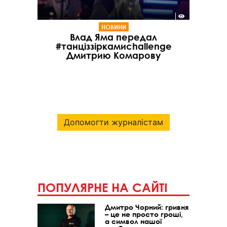
НОВИНИ
Влад Яма передал
#танціззіркамиchallenge
Дмитрию Комарову
Допомогти журналістам
ПОПУЛЯРНЕ НА САЙТІ
Дмитро Чорний: гривня
– це не просто гроші,
а символ нашої