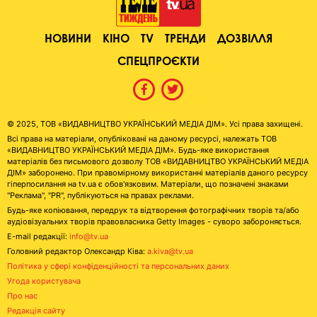
НОВИНИ
КІНО
TV
ТРЕНДИ
ДОЗВІЛЛЯ
СПЕЦПРОЄКТИ
© 2025, ТОВ «ВИДАВНИЦТВО УКРАЇНСЬКИЙ МЕДІА ДІМ». Усі права захищені.
Всі права на матеріали, опубліковані на даному ресурсі, належать ТОВ
«ВИДАВНИЦТВО УКРАЇНСЬКИЙ МЕДІА ДІМ». Будь-яке використання
матеріалів без письмового дозволу ТОВ «ВИДАВНИЦТВО УКРАЇНСЬКИЙ МЕДІА
ДІМ» заборонено. При правомірному використанні матеріалів даного ресурсу
гіперпосилання на tv.ua є обов'язковим. Матеріали, що позначені знаками
"Реклама", "PR", публікуються на правах реклами.
Будь-яке копіювання, передрук та відтворення фотографічних творів та/або
аудіовізуальних творів правовласника Getty Images - суворо забороняється.
E-mail редакції:
info@tv.ua
Головний редактор Олександр Ківа:
a.kiva@tv.ua
Політика у сфері конфіденційності та персональних даних
Угода користувача
Про нас
Редакція сайту