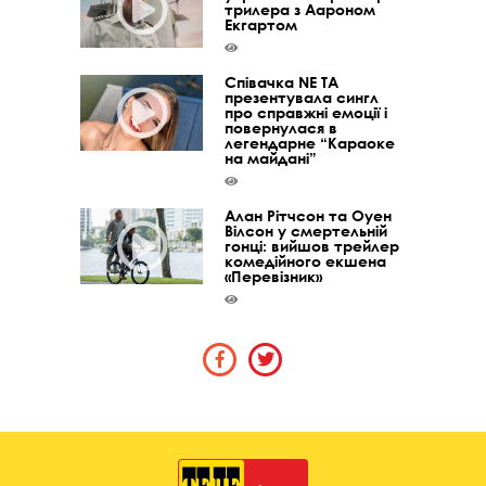
трилера з Аароном
Екгартом
Співачка NE TA
презентувала сингл
про справжні емоції і
повернулася в
легендарне “Караоке
на майдані”
Алан Рітчсон та Оуен
Вілсон у смертельній
гонці: вийшов трейлер
комедійного екшена
«Перевізник»