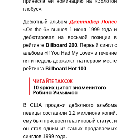
принесла ей номинацию на «Золотой
глобус».
Дебютный альбом
Дженнифер
Лопес
«On the 6» вышел 1 июня 1999 года и
дебютировал на восьмой позиции в
рейтинге
Billboard 200
. Первый сингл с
альбома «If You Had My Love» в течение
пяти недель держался на первом месте
рейтинга
Billboard Hot 100
.
ЧИТАЙТЕ ТАКОЖ
10 ярких цитат знаменитого
Робина Уильямса
В США продажи дебютного альбома
певицы составили 1.2 миллиона копий,
ему был присвоен платиновый статус, и
он стал одним из самых продаваемых
синглов 1999 года.