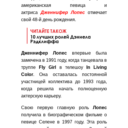
американская певица и
актриса
Дженнифер Лопес
отмечает
свой 48-й день рождения.
ЧИТАЙТЕ ТАКОЖ
10 лучших ролей Дэниела
Рэдклиффа
Дженнифер Лопес
впервые была
замечена в 1991 году, когда танцевала в
труппе
Fly Girl
в телешоу
In Living
Color
. Она оставалась постоянной
участницей коллектива до 1993 года,
когда решила начать полноценную
актерскую карьеру.
Свою первую главную роль
Лопес
получила в биографическом фильме о
певице Селене в 1997 году. Эта роль