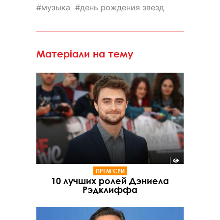
музыка
день рождения звезд
Матеріали на тему
ПРЕМ'ЄРИ
10 лучших ролей Дэниела
Рэдклиффа