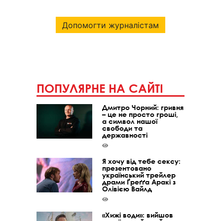
Допомогти журналістам
ПОПУЛЯРНЕ НА САЙТІ
Дмитро Чорний: гривня
– це не просто гроші,
а символ нашої
свободи та
державності
Я хочу від тебе сексу:
презентовано
український трейлер
драми Ґреґґа Аракі з
Олівією Вайлд
«Хижі води»: вийшов