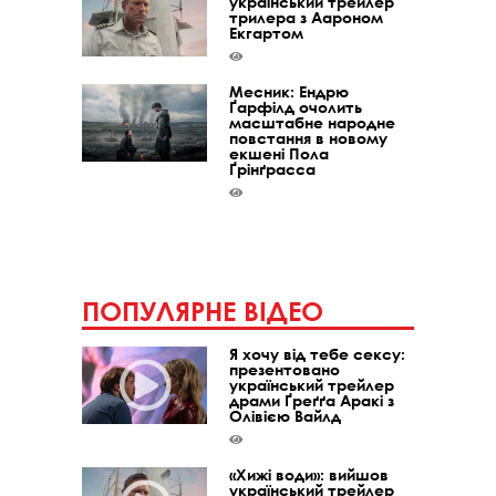
український трейлер
трилера з Аароном
Екгартом
Месник: Ендрю
Ґарфілд очолить
масштабне народне
повстання в новому
екшені Пола
Ґрінґрасса
ПОПУЛЯРНЕ ВІДЕО
Я хочу від тебе сексу:
презентовано
український трейлер
драми Ґреґґа Аракі з
Олівією Вайлд
«Хижі води»: вийшов
український трейлер