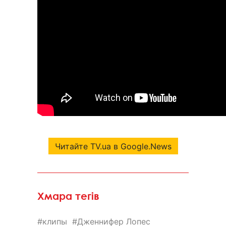
Читайте TV.ua в Google.News
Хмара тегів
клипы
Дженнифер Лопес