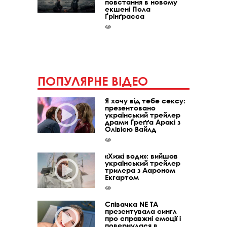
повстання в новому
екшені Пола
Ґрінґрасса
ПОПУЛЯРНЕ ВІДЕО
Я хочу від тебе сексу:
презентовано
український трейлер
драми Ґреґґа Аракі з
Олівією Вайлд
«Хижі води»: вийшов
український трейлер
трилера з Аароном
Екгартом
Співачка NE TA
презентувала сингл
про справжні емоції і
повернулася в