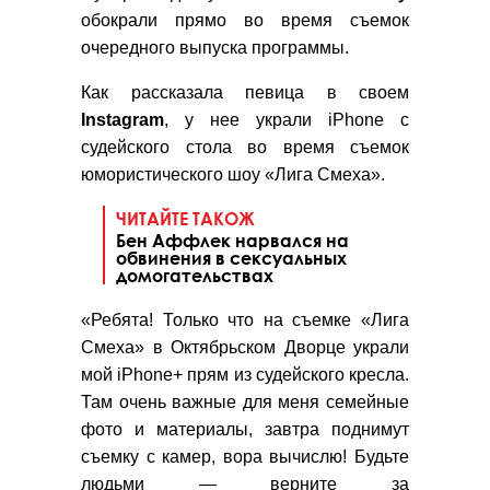
обокрали прямо во время съемок
очередного выпуска программы.
Как рассказала певица в своем
Instagram
, у нее украли iPhone с
судейского стола во время съемок
юмористического шоу «Лига Смеха».
ЧИТАЙТЕ ТАКОЖ
Бен Аффлек нарвался на
обвинения в сексуальных
домогательствах
«Ребята! Только что на съемке «Лига
Смеха» в Октябрьском Дворце украли
мой iPhone+ прям из судейского кресла.
Там очень важные для меня семейные
фото и материалы, завтра поднимут
съемку с камер, вора вычислю! Будьте
людьми — верните за