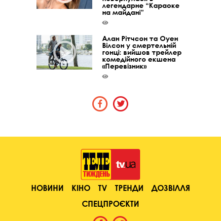
легендарне “Караоке
на майдані”
Алан Рітчсон та Оуен
Вілсон у смертельній
гонці: вийшов трейлер
комедійного екшена
«Перевізник»
НОВИНИ
КІНО
TV
ТРЕНДИ
ДОЗВІЛЛЯ
СПЕЦПРОЄКТИ