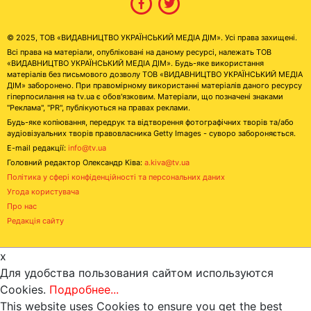
© 2025, ТОВ «ВИДАВНИЦТВО УКРАЇНСЬКИЙ МЕДІА ДІМ». Усі права захищені.
Всі права на матеріали, опубліковані на даному ресурсі, належать ТОВ
«ВИДАВНИЦТВО УКРАЇНСЬКИЙ МЕДІА ДІМ». Будь-яке використання
матеріалів без письмового дозволу ТОВ «ВИДАВНИЦТВО УКРАЇНСЬКИЙ МЕДІА
ДІМ» заборонено. При правомірному використанні матеріалів даного ресурсу
гіперпосилання на tv.ua є обов'язковим. Матеріали, що позначені знаками
"Реклама", "PR", публікуються на правах реклами.
Будь-яке копіювання, передрук та відтворення фотографічних творів та/або
аудіовізуальних творів правовласника Getty Images - суворо забороняється.
E-mail редакції:
info@tv.ua
Головний редактор Олександр Ківа:
a.kiva@tv.ua
Політика у сфері конфіденційності та персональних даних
Угода користувача
Про нас
Редакція сайту
x
Для удобства пользования сайтом используются
Cookies.
Подробнее...
This website uses Cookies to ensure you get the best