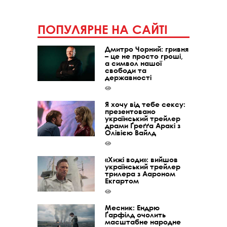
ПОПУЛЯРНЕ НА САЙТІ
Дмитро Чорний: гривня
– це не просто гроші,
а символ нашої
свободи та
державності
Я хочу від тебе сексу:
презентовано
український трейлер
драми Ґреґґа Аракі з
Олівією Вайлд
«Хижі води»: вийшов
український трейлер
трилера з Аароном
Екгартом
Месник: Ендрю
Ґарфілд очолить
масштабне народне