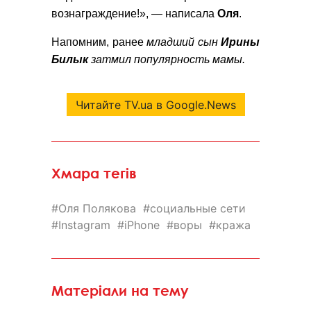
вознаграждение!», — написала
Оля
.
Напомним, ранее
младший сын
Ирины
Билык
затмил популярность мамы
.
Читайте TV.ua в Google.News
Хмара тегів
Оля Полякова
социальные сети
Instagram
iPhone
воры
кража
Матеріали на тему