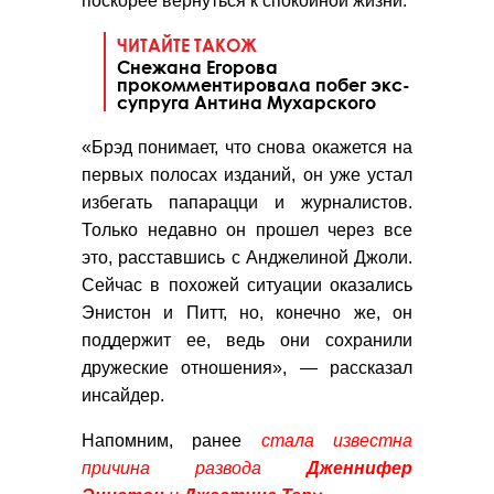
поскорее вернуться к спокойной жизни.
ЧИТАЙТЕ ТАКОЖ
Снежана Егорова
прокомментировала побег экс-
супруга Антина Мухарского
«Брэд понимает, что снова окажется на
первых полосах изданий, он уже устал
избегать папарацци и журналистов.
Только недавно он прошел через все
это, расставшись с Анджелиной Джоли.
Сейчас в похожей ситуации оказались
Энистон и Питт, но, конечно же, он
поддержит ее, ведь они сохранили
дружеские отношения», — рассказал
инсайдер.
Напомним, ранее
стала известна
причина развода
Дженнифер