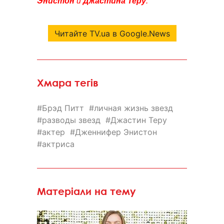
Энистон
и
Джастина Теру
.
Читайте TV.ua в Google.News
Хмара тегів
Брэд Питт
личная жизнь звезд
разводы звезд
Джастин Теру
актер
Дженнифер Энистон
актриса
Матеріали на тему