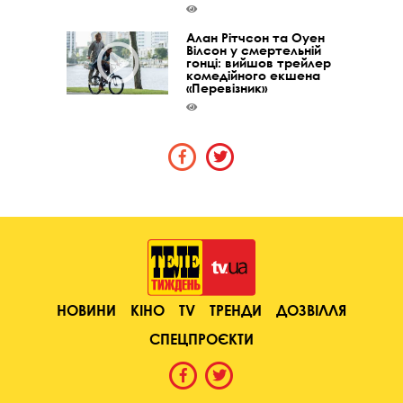
Алан Рітчсон та Оуен
Вілсон у смертельній
гонці: вийшов трейлер
комедійного екшена
«Перевізник»
НОВИНИ
КІНО
TV
ТРЕНДИ
ДОЗВІЛЛЯ
СПЕЦПРОЄКТИ