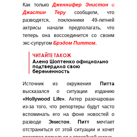
Как только
Дженнифер Энистон
и
Джастин Теру
сообщили, что
разводятся, поклонники 49-летней
актрисы начали предполагать, что
теперь она воссоединится со своим
экс-супругом
Брэдом Питтом
.
ЧИТАЙТЕ ТАКОЖ
Алена Шоптенко официально
подтвердила свою
беременность
Источник из окружения
Питта
высказался о ситуации изданию
«Hollywood Life»
. Актер разочарован
из-за того, что репортеры будут часто
вспоминать его на фоне новостей о
разводе
Энистон
.
Питт
мечтает
отстраниться от этой ситуации и хочет