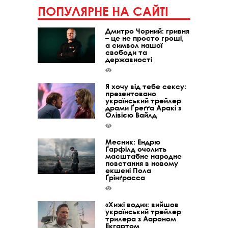
ПОПУЛЯРНЕ НА САЙТІ
Дмитро Чорний: гривня
– це не просто гроші,
а символ нашої
свободи та
державності
Я хочу від тебе сексу:
презентовано
український трейлер
драми Ґреґґа Аракі з
Олівією Вайлд
Месник: Ендрю
Ґарфілд очолить
масштабне народне
повстання в новому
екшені Пола
Ґрінґрасса
«Хижі води»: вийшов
український трейлер
трилера з Аароном
Екгартом