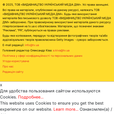
© 2025, ТОВ «ВИДАВНИЦТВО УКРАЇНСЬКИЙ МЕДІА ДІМ». Усі права захищені.
Всі права на матеріали, опубліковані на даному ресурсі, належать ТОВ
«ВИДАВНИЦТВО УКРАЇНСЬКИЙ МЕДІА ДІМ». Будь-яке використання
матеріалів без письмового дозволу ТОВ «ВИДАВНИЦТВО УКРАЇНСЬКИЙ МЕДІА
ДІМ» заборонено. При правомірному використанні матеріалів даного ресурсу
гіперпосилання на tv.ua є обов'язковим. Матеріали, що позначені знаками
"Реклама", "PR", публікуються на правах реклами.
Будь-яке копіювання, передрук та відтворення фотографічних творів та/або
аудіовізуальних творів правовласника Getty Images - суворо забороняється.
E-mail редакції:
info@tv.ua
Головний редактор Олександр Ківа:
a.kiva@tv.ua
Політика у сфері конфіденційності та персональних даних
Угода користувача
Про нас
Редакція сайту
x
Для удобства пользования сайтом используются
Cookies.
Подробнее...
This website uses Cookies to ensure you get the best
experience on our website.
Learn more...
Ознакомлен(а) /