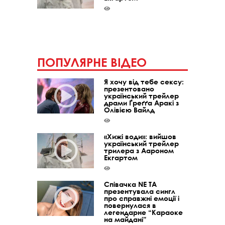
ПОПУЛЯРНЕ ВІДЕО
Я хочу від тебе сексу:
презентовано
український трейлер
драми Ґреґґа Аракі з
Олівією Вайлд
«Хижі води»: вийшов
український трейлер
трилера з Аароном
Екгартом
Співачка NE TA
презентувала сингл
про справжні емоції і
повернулася в
легендарне “Караоке
на майдані”