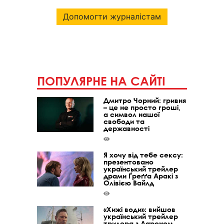
Допомогти журналістам
ПОПУЛЯРНЕ НА САЙТІ
Дмитро Чорний: гривня
– це не просто гроші,
а символ нашої
свободи та
державності
Я хочу від тебе сексу:
презентовано
український трейлер
драми Ґреґґа Аракі з
Олівією Вайлд
«Хижі води»: вийшов
український трейлер
трилера з Аароном