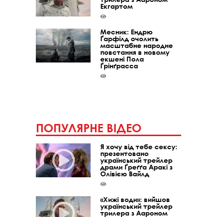
Екгартом
Месник: Ендрю
Ґарфілд очолить
масштабне народне
повстання в новому
екшені Пола
Ґрінґрасса
ПОПУЛЯРНЕ ВІДЕО
Я хочу від тебе сексу:
презентовано
український трейлер
драми Ґреґґа Аракі з
Олівією Вайлд
«Хижі води»: вийшов
український трейлер
трилера з Аароном