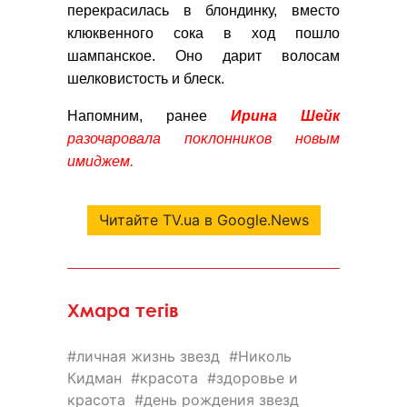
перекрасилась в блондинку, вместо
клюквенного сока в ход пошло
шампанское. Оно дарит волосам
шелковистость и блеск.
Напомним, ранее
Ирина Шейк
разочаровала поклонников новым
имиджем.
Читайте TV.ua в Google.News
Хмара тегів
личная жизнь звезд
Николь
Кидман
красота
здоровье и
красота
день рождения звезд