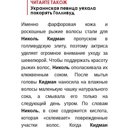
ЧИТАЙТЕ ТАКОЖ
Украинская певица уехала
покорять Голливуд
Именно фарфоровая кожа и
роскошные рыжие волосы стали для
Николь Кидман
пропуском в
голливудскую элиту, поэтому актриса
уделяет огромное внимание уходу за
шевелюрой. Чтобы поддержать красоту
рыжих волос,
Николь
ополаскивала их
клюквенным соком. После мытья
головы
Кидман
наносила на влажные
волосы маленькую чашку натурального
сока, а смывала его только на
следующий день утром. По словам
Николь
, в соке содержится кислота,
которая «склеивает» поврежденные
участки волос. Когда
Кидман