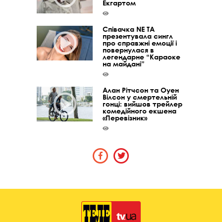
Екгартом
Співачка NE TA
презентувала сингл
про справжні емоції і
повернулася в
легендарне “Караоке
на майдані”
Алан Рітчсон та Оуен
Вілсон у смертельній
гонці: вийшов трейлер
комедійного екшена
«Перевізник»