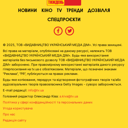
НОВИНИ
КІНО
TV
ТРЕНДИ
ДОЗВІЛЛЯ
СПЕЦПРОЄКТИ
© 2025, ТОВ «ВИДАВНИЦТВО УКРАЇНСЬКИЙ МЕДІА ДІМ». Усі права захищені.
Всі права на матеріали, опубліковані на даному ресурсі, належать ТОВ
«ВИДАВНИЦТВО УКРАЇНСЬКИЙ МЕДІА ДІМ». Будь-яке використання
матеріалів без письмового дозволу ТОВ «ВИДАВНИЦТВО УКРАЇНСЬКИЙ МЕДІА
ДІМ» заборонено. При правомірному використанні матеріалів даного ресурсу
гіперпосилання на tv.ua є обов'язковим. Матеріали, що позначені знаками
"Реклама", "PR", публікуються на правах реклами.
Будь-яке копіювання, передрук та відтворення фотографічних творів та/або
аудіовізуальних творів правовласника Getty Images - суворо забороняється.
E-mail редакції:
info@tv.ua
Головний редактор Олександр Ківа:
a.kiva@tv.ua
Політика у сфері конфіденційності та персональних даних
Угода користувача
Про нас
Редакція сайту