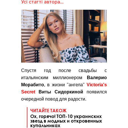
Усі статті автора...
Спустя год после свадьбы с
итальянским миллионером
Валерио
Морабито
, в жизни "ангела"
Victoria's
Secret
Виты Сидоркиной
появился
очередной повод для радости.
ЧИТАЙТЕ ТАКОЖ
Ох, горячо! ТОП-10 украинских
звезд в модных и откровенных
купальниках