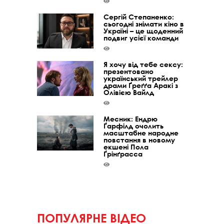
Сергій Степаненко:
сьогодні знімати кіно в
Україні – це щоденний
подвиг усієї команди
Я хочу від тебе сексу:
презентовано
український трейлер
драми Ґреґґа Аракі з
Олівією Вайлд
Месник: Ендрю
Ґарфілд очолить
масштабне народне
повстання в новому
екшені Пола
Ґрінґрасса
ПОПУЛЯРНЕ ВІДЕО