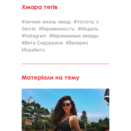
Хмара тегів
личная жизнь звезд
Victoria`s
Secret
беременность
Модель
Instagram
беременные звезды
Вита Сидоркина
Валерио
Морабито
Матеріали на тему