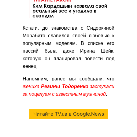
Ким Кардашьян назвала свой
реальный вес и угодила в
скандал
Кстати, до знакомства с Сидоркиной
Морабито славился своей любовью к
популярным моделям. В списке его
пассий была даже Ирина Шейк,
которую он планировал повести под
венец.
Напомним, ранее мы сообщали, что
жениха
Регины Тодоренко
застукали
за поцелуем с известным мужчиной
.
Читайте TV.ua в Google.News