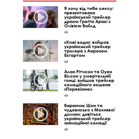
Я хочу від тебе сексу:
презентовано
український трейлер
драми Ґреґґа Аракі з
Олівією Вайлд
«Хижі води»: вийшов
український трейлер
трилера з Аароном
Екгартом
Алан Рітчсон та Оуен
Вілсон у смертельній
гонці: вийшов трейлер
комедійного екшена
«Перевізник»
Баранчик Шон та
чудовисько з Мохнявої
долини: дивіться
український трейлер
анімаційної комедії