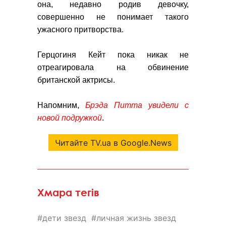
она, недавно родив девочку,
совершенно не понимает такого
ужасного притворства.
Герцогиня Кейт пока никак не
отреагировала на обвинение
британской актрисы.
Напомним,
Брэда Питта увидели с
новой подружкой
.
Читайте TV.ua в Google.News
Хмара тегів
дети звезд
личная жизнь звезд