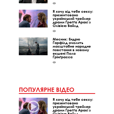
Я хочу від тебе сексу:
презентовано
український трейлер
драми Ґреґґа Аракі з
Олівією Вайлд
Месник: Ендрю
Ґарфілд очолить
масштабне народне
повстання в новому
екшені Пола
Ґрінґрасса
ПОПУЛЯРНЕ ВІДЕО
Я хочу від тебе сексу:
презентовано
український трейлер
драми Ґреґґа Аракі з
Олівією Вайлд