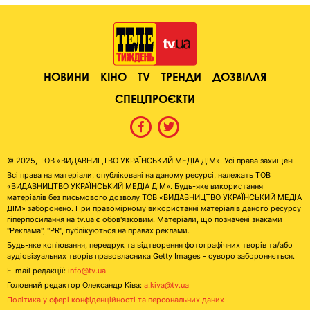
НОВИНИ
КІНО
TV
ТРЕНДИ
ДОЗВІЛЛЯ
СПЕЦПРОЄКТИ
© 2025, ТОВ «ВИДАВНИЦТВО УКРАЇНСЬКИЙ МЕДІА ДІМ». Усі права захищені.
Всі права на матеріали, опубліковані на даному ресурсі, належать ТОВ
«ВИДАВНИЦТВО УКРАЇНСЬКИЙ МЕДІА ДІМ». Будь-яке використання
матеріалів без письмового дозволу ТОВ «ВИДАВНИЦТВО УКРАЇНСЬКИЙ МЕДІА
ДІМ» заборонено. При правомірному використанні матеріалів даного ресурсу
гіперпосилання на tv.ua є обов'язковим. Матеріали, що позначені знаками
"Реклама", "PR", публікуються на правах реклами.
Будь-яке копіювання, передрук та відтворення фотографічних творів та/або
аудіовізуальних творів правовласника Getty Images - суворо забороняється.
E-mail редакції:
info@tv.ua
Головний редактор Олександр Ківа:
a.kiva@tv.ua
Політика у сфері конфіденційності та персональних даних