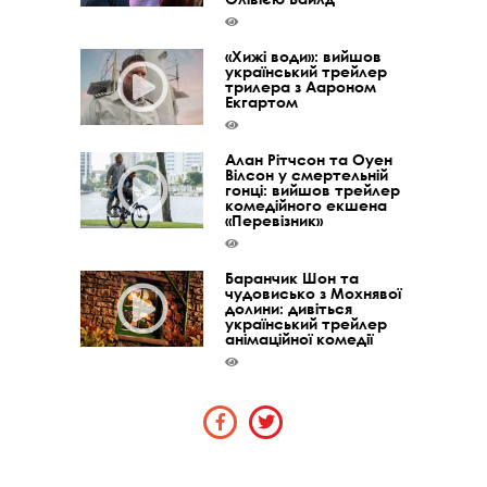
«Хижі води»: вийшов
український трейлер
трилера з Аароном
Екгартом
Алан Рітчсон та Оуен
Вілсон у смертельній
гонці: вийшов трейлер
комедійного екшена
«Перевізник»
Баранчик Шон та
чудовисько з Мохнявої
долини: дивіться
український трейлер
анімаційної комедії