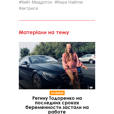
Кейт Миддлтон
Кира Найтли
актриса
Матеріали на тему
НОВИНИ
Регину Тодоренко на
последних сроках
беременности застали на
работе