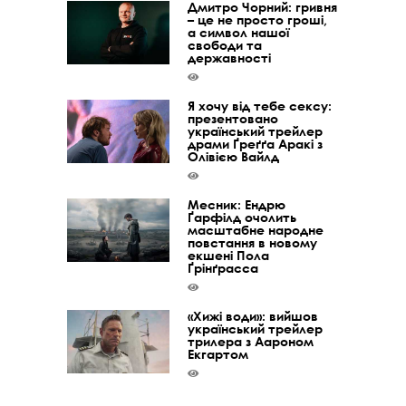
Дмитро Чорний: гривня
– це не просто гроші,
а символ нашої
свободи та
державності
Я хочу від тебе сексу:
презентовано
український трейлер
драми Ґреґґа Аракі з
Олівією Вайлд
Месник: Ендрю
Ґарфілд очолить
масштабне народне
повстання в новому
екшені Пола
Ґрінґрасса
«Хижі води»: вийшов
український трейлер
трилера з Аароном
Екгартом