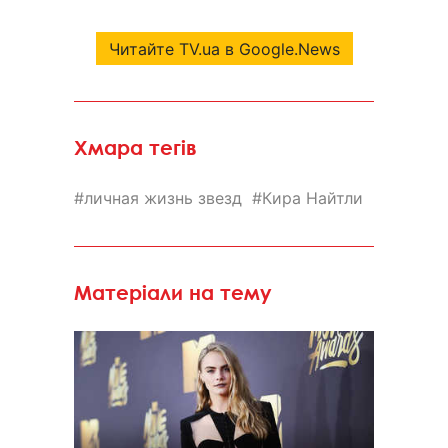
Читайте TV.ua в Google.News
Хмара тегів
личная жизнь звезд
Кира Найтли
Матеріали на тему