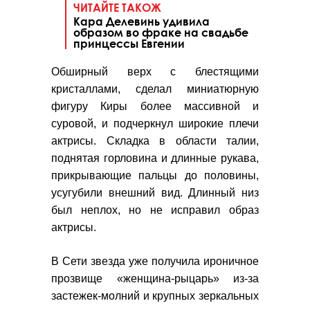
ЧИТАЙТЕ ТАКОЖ
Кара Делевинь удивила
образом во фраке на свадьбе
принцессы Евгении
Обширный верх с блестящими
кристаллами, сделал миниатюрную
фигуру Киры более массивной и
суровой, и подчеркнул широкие плечи
актрисы. Складка в области талии,
поднятая горловина и длинные рукава,
прикрывающие пальцы до половины,
усугубили внешний вид. Длинный низ
был неплох, но не исправил образ
актрисы.
В Сети звезда уже получила ироничное
прозвище «женщина-рыцарь» из-за
застежек-молний и крупных зеркальных