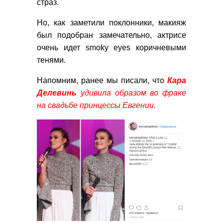
страз.
Но, как заметили поклонники, макияж
был подобран замечательно, актрисе
очень идет smoky eyes коричневыми
тенями.
Напомним, ранее мы писали, что
Кара
Делевинь
удивила образом во фраке
на свадьбе принцессы Евгении.