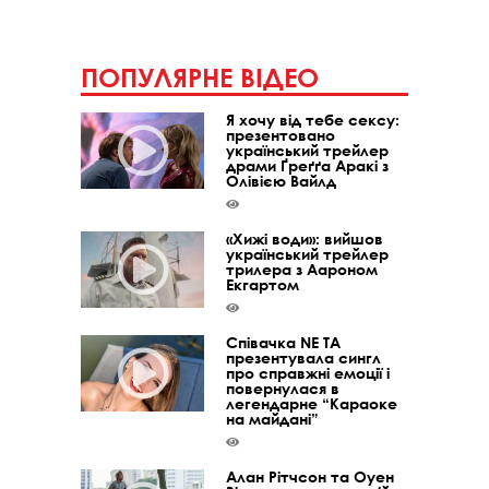
ПОПУЛЯРНЕ ВІДЕО
Я хочу від тебе сексу:
презентовано
український трейлер
драми Ґреґґа Аракі з
Олівією Вайлд
«Хижі води»: вийшов
український трейлер
трилера з Аароном
Екгартом
Співачка NE TA
презентувала сингл
про справжні емоції і
повернулася в
легендарне “Караоке
на майдані”
Алан Рітчсон та Оуен