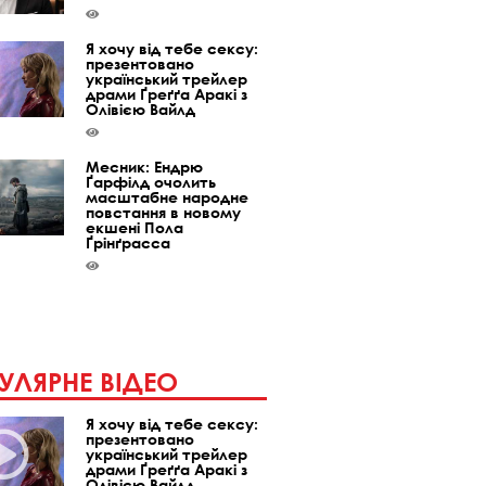
Я хочу від тебе сексу:
презентовано
український трейлер
драми Ґреґґа Аракі з
Олівією Вайлд
Месник: Ендрю
Ґарфілд очолить
масштабне народне
повстання в новому
екшені Пола
Ґрінґрасса
УЛЯРНЕ ВІДЕО
Я хочу від тебе сексу:
презентовано
український трейлер
драми Ґреґґа Аракі з
Олівією Вайлд