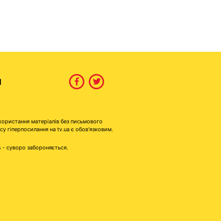
И
користання матеріалів без письмового
гіперпосилання на tv.ua є обов'язковим.
s - суворо забороняється.