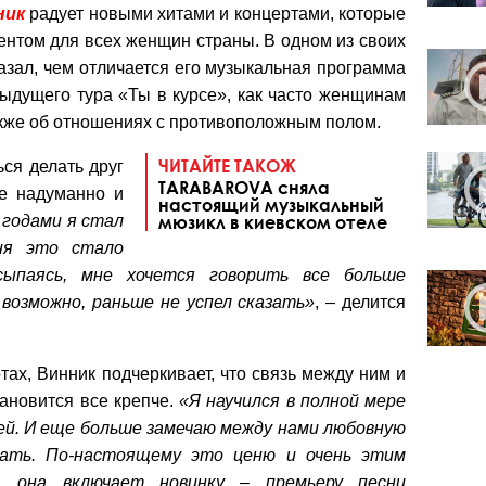
ник
радует новыми хитами и концертами, которые
ентом для всех женщин страны. В одном из своих
азал, чем отличается его музыкальная программа
дыдущего тура «Ты в курсе», как часто женщинам
акже об отношениях с противоположным полом.
ЧИТАЙТЕ ТАКОЖ
ся делать друг
TARABAROVA сняла
не надуманно и
настоящий музыкальный
 годами я стал
мюзикл в киевском отеле
ня это стало
сыпаясь, мне хочется говорить все больше
 возможно, раньше не успел сказать»
, – делится
тах, Винник подчеркивает, что связь между ним и
тановится все крепче.
«Я научился в полной мере
й. И еще больше замечаю между нами любовную
гать. По-настоящему это ценю и очень этим
, она включает новинку – премьеру песни