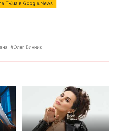
е TV.ua в Google.News
ана
Олег Винник