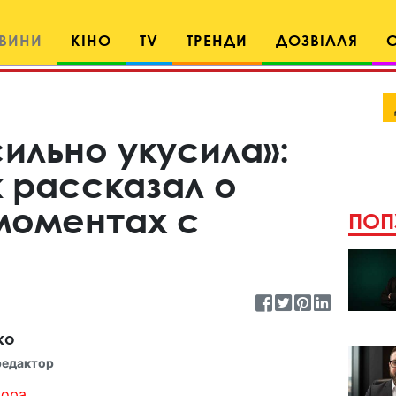
ВИНИ
КІНО
TV
ТРЕНДИ
ДОЗВІЛЛЯ
ильно укусила»:
 рассказал о
моментах с
ПОП
ко
редактор
ора...