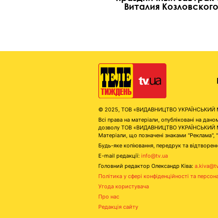
Виталия Козловског
© 2025, ТОВ «ВИДАВНИЦТВО УКРАЇНСЬКИЙ МЕД
Всі права на матеріали, опубліковані на д
дозволу ТОВ «ВИДАВНИЦТВО УКРАЇНСЬКИЙ МЕДІ
Матеріали, що позначені знаками "Реклама", 
Будь-яке копіювання, передрук та відтворенн
E-mail редакції:
info@tv.ua
Головний редактор Олександр Ківа:
a.kiva@t
Політика у сфері конфіденційності та персон
Угода користувача
Про нас
Редакція сайту