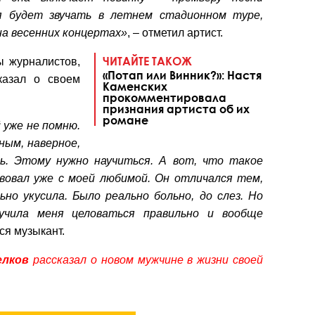
я будет звучать в летнем стадионном туре,
на весенних концертах»
, – отметил артист.
ЧИТАЙТЕ ТАКОЖ
ы журналистов,
«Потап или Винник?»: Настя
казал о своем
Каменских
прокомментировала
признания артиста об их
романе
 уже не помню.
ным, наверное,
ть. Этому нужно научиться. А вот, что такое
вовал уже с моей любимой. Он отличался тем,
ьно укусила. Было реально больно, до слез. Но
учила меня целоваться правильно и вообще
ся музыкант.
елков
рассказал о новом мужчине в жизни своей