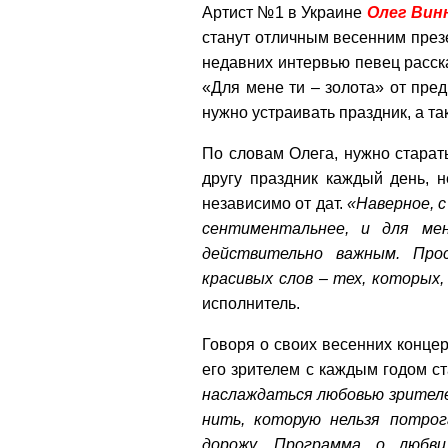
Артист №1 в Украине
Олег Вин
станут отличным весенним през
недавних интервью певец расск
«Для мене ти – золота» от пре
нужно устраивать праздник, а т
По словам Олега, нужно старать
другу праздник каждый день, 
независимо от дат.
«Наверное, с
сентиментальнее, и для ме
действительно важным. Про
красивых слов – тех, которых,
исполнитель.
Говоря о своих весенних концер
его зрителем с каждым годом с
наслаждаться любовью зрителе
нить, которую нельзя потро
дорожу. Программа о любви