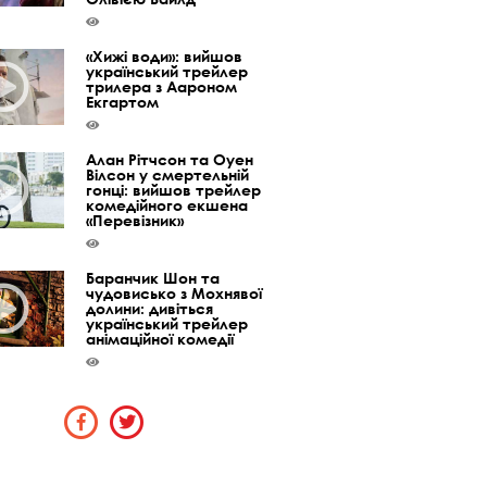
«Хижі води»: вийшов
український трейлер
трилера з Аароном
Екгартом
Алан Рітчсон та Оуен
Вілсон у смертельній
гонці: вийшов трейлер
комедійного екшена
«Перевізник»
Баранчик Шон та
чудовисько з Мохнявої
долини: дивіться
український трейлер
анімаційної комедії