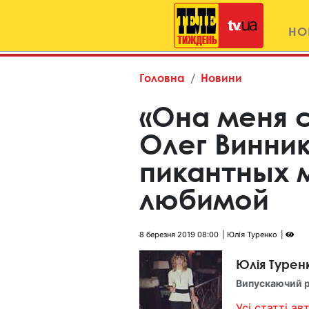
НО
Головна
Новини
«Она меня с
Олег Винник
пикантных 
любимой
8 березня 2019 08:00
Юлія Туренко
Юлія Турен
Випускаючий 
Усі статті авт