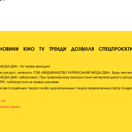
о
НОВИНИ
КІНО
TV
ТРЕНДИ
ДОЗВІЛЛЯ
СПЕЦПРОЄКТ
ІА ДІМ». Усі права захищені.
аному ресурсі, належать ТОВ «ВИДАВНИЦТВО УКРАЇНСЬКИЙ МЕДІА ДІМ». Будь-яке ви
А ДІМ» заборонено. При правомірному використанні матеріалів даного ресурсу 
"PR", публікуються на правах реклами.
я фотографічних творів та/або аудіовізуальних творів правовласника Getty Image
v.ua
альних даних