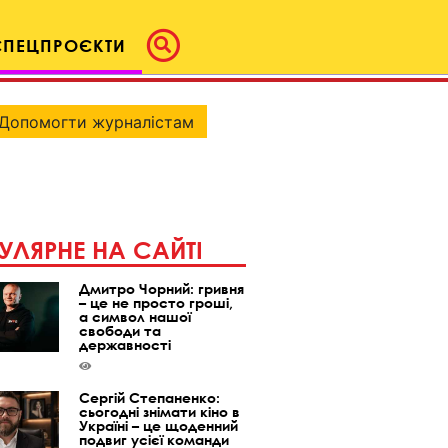
СПЕЦПРОЄКТИ
Допомогти журналістам
УЛЯРНЕ НА САЙТІ
Дмитро Чорний: гривня
– це не просто гроші,
а символ нашої
свободи та
державності
Сергій Степаненко:
сьогодні знімати кіно в
Україні – це щоденний
подвиг усієї команди