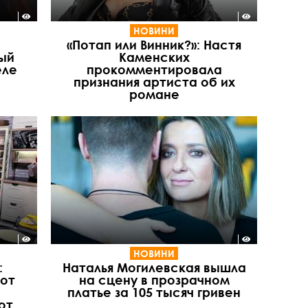
НОВИНИ
«Потап или Винник?»: Настя
ый
Каменских
еле
прокомментировала
признания артиста об их
романе
НОВИНИ
:
Наталья Могилевская вышла
 от
на сцену в прозрачном
платье за 105 тысяч гривен
от