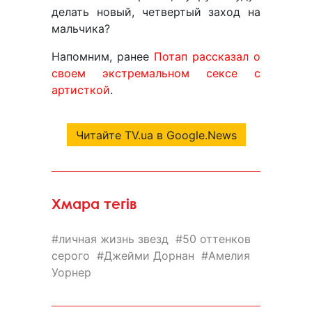
делать новый, четвертый заход на
мальчика?
Напомним, ранее
Потап рассказал о
своем экстремальном сексе с
артисткой
.
Читайте TV.ua в Google.News
Хмара тегів
личная жизнь звезд
50 оттенков
серого
Джейми Дорнан
Амелия
Уорнер