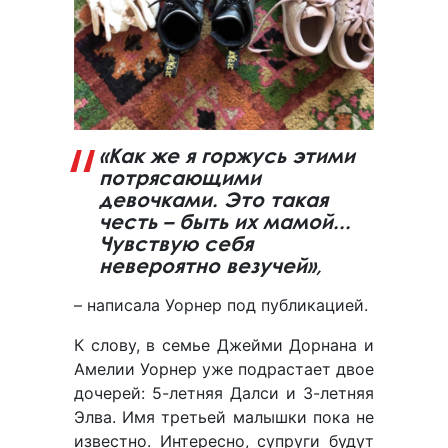
«Как же я горжусь этими
потрясающими
девочками. Это такая
честь – быть их мамой...
Чувствую себя
невероятно везучей»,
– написала Уорнер под публикацией.
К слову, в семье Джейми Дорнана и
Амелии Уорнер уже подрастает двое
дочерей: 5-летняя Далси и 3-летняя
Элва. Имя третьей малышки пока не
известно. Интересно, супруги будут