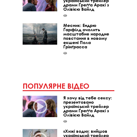
український трейлер
драми Ґреґґа Аракі з
Олівією Вайлд
Месник: Ендрю
Ґарфілд очолить
масштабне народне
повстання в новому
екшені Пола
Ґрінґрасса
ПОПУЛЯРНЕ ВІДЕО
Я хочу від тебе сексу:
презентовано
український трейлер
драми Ґреґґа Аракі з
Олівією Вайлд
«Хижі води»: вийшов
український трейлер