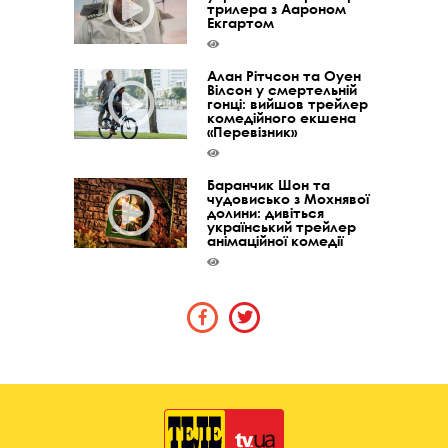
трилера з Аароном
Екгартом
Алан Рітчсон та Оуен
Вілсон у смертельній
гонці: вийшов трейлер
комедійного екшена
«Перевізник»
Баранчик Шон та
чудовисько з Мохнявої
долини: дивіться
український трейлер
анімаційної комедії