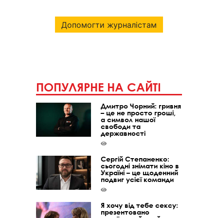
Допомогти журналістам
ПОПУЛЯРНЕ НА САЙТІ
Дмитро Чорний: гривня
– це не просто гроші,
а символ нашої
свободи та
державності
Сергій Степаненко:
сьогодні знімати кіно в
Україні – це щоденний
подвиг усієї команди
Я хочу від тебе сексу:
презентовано