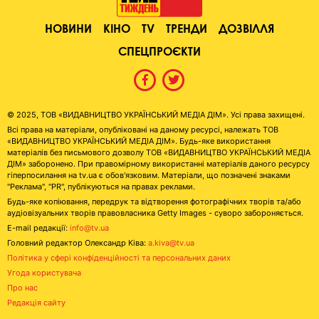
НОВИНИ
КІНО
TV
ТРЕНДИ
ДОЗВІЛЛЯ
СПЕЦПРОЄКТИ
© 2025, ТОВ «ВИДАВНИЦТВО УКРАЇНСЬКИЙ МЕДІА ДІМ». Усі права захищені.
Всі права на матеріали, опубліковані на даному ресурсі, належать ТОВ
«ВИДАВНИЦТВО УКРАЇНСЬКИЙ МЕДІА ДІМ». Будь-яке використання
матеріалів без письмового дозволу ТОВ «ВИДАВНИЦТВО УКРАЇНСЬКИЙ МЕДІА
ДІМ» заборонено. При правомірному використанні матеріалів даного ресурсу
гіперпосилання на tv.ua є обов'язковим. Матеріали, що позначені знаками
"Реклама", "PR", публікуються на правах реклами.
Будь-яке копіювання, передрук та відтворення фотографічних творів та/або
аудіовізуальних творів правовласника Getty Images - суворо забороняється.
E-mail редакції:
info@tv.ua
Головний редактор Олександр Ківа:
a.kiva@tv.ua
Політика у сфері конфіденційності та персональних даних
Угода користувача
Про нас
Редакція сайту