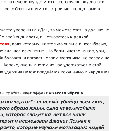
ете на вечеринку где много всего очень вкусного: и
 – все соблазны прямо выстроились перед вами в
вечаете уверенным «Да», то можете статью дальше не
 По всей видимости, вы относитесь к редкой
нтов»
, воля которых, настолько сильна и несгибаема,
ое сильное искушение. Но большинство из нас, увы,
бя баловать и потакать своим желаниям, но совсем не
ь. Короче, очень многим из нас удержаться в этой
 не удерживаемся: поддаёмся искушению и нарушаем
е – срабатывает эффект
«Какого чёрта!».
кого чёрта»* - опасный убийца всех диет,
ого образа жизни, одна из величайших
ли, которая сводит на нет все наши
открыт и исследован Джанет Поливи и
ронто, которые изучали мотивацию людей