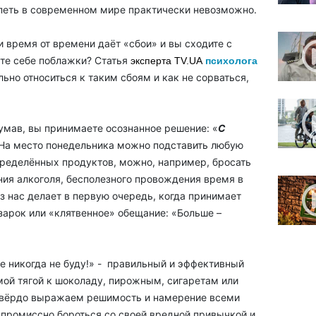
успеть в современном мире практически невозможно.
и время от времени даёт «сбои» и вы сходите с
ете себе поблажки? Статья
эксперта
TV.UA
психолога
льно относиться к таким сбоям и как не сорваться,
умав, вы принимаете осознанное решение: «
С
(На место понедельника можно подставить любую
определённых продуктов, можно, например, бросать
ения алкоголя, бесполезного провождения время в
 из нас делает в первую очередь, когда принимает
арок или «клятвенное» обещание: «Больше –
ше никогда не буду!» - правильный и эффективный
мой тягой к шоколаду, пирожным, сигаретам или
 твёрдо выражаем решимость и намерение всеми
ромиссно бороться со своей вредной привычкой и