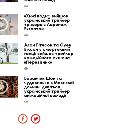
«Хижі води»: вийшов
український трейлер
трилера з Аароном
Екгартом
Алан Рітчсон та Оуен
Вілсон у смертельній
гонці: вийшов трейлер
комедійного екшена
«Перевізник»
Баранчик Шон та
чудовисько з Мохнявої
долини: дивіться
український трейлер
анімаційної комедії