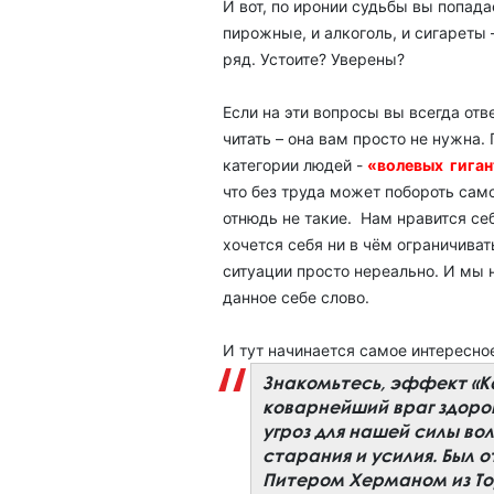
И вот, по иронии судьбы вы попада
пирожные, и алкоголь, и сигареты
ряд. Устоите? Уверены?
Если на эти вопросы вы всегда от
читать – она вам просто не нужна.
категории людей -
«волевых гига
что без труда может побороть сам
отнюдь не такие. Нам нравится се
хочется себя ни в чём ограничиват
ситуации просто нереально. И мы
данное себе слово.
И тут начинается самое интересно
Знакомьтесь, эффект «Ка
коварнейший враг здоров
угроз для нашей силы во
старания и усилия. Был 
Питером Херманом из То