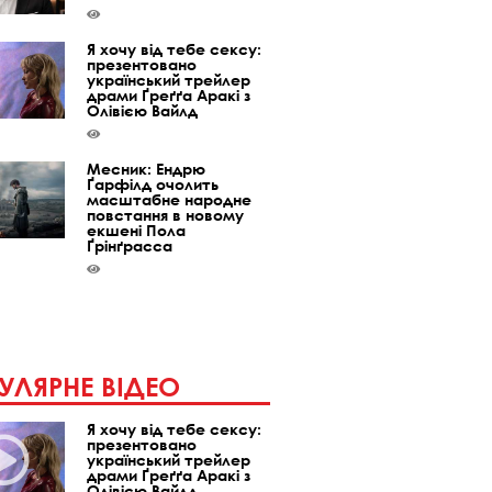
Я хочу від тебе сексу:
презентовано
український трейлер
драми Ґреґґа Аракі з
Олівією Вайлд
Месник: Ендрю
Ґарфілд очолить
масштабне народне
повстання в новому
екшені Пола
Ґрінґрасса
УЛЯРНЕ ВІДЕО
Я хочу від тебе сексу:
презентовано
український трейлер
драми Ґреґґа Аракі з
Олівією Вайлд