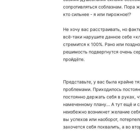
сопротивляться соблазнам. Пора же
кто сильнее - я или пирожное!?
Не хочу вас расстраивать, но факт
всё-таки нарушите данное себе «к
стремится к 100%. Рано или поздно
решимость подвергнутся очень сер
пройдёте.
Представьте, у вас была крайне т
проблемами. Приходилось постоянн
постоянно держать себя в руках, 
намеченному плану... А тут ещё и с
неизбежно возникнет желание себя
вы успехов или наоборот, потерпел
захочется себя похвалить, а во вто