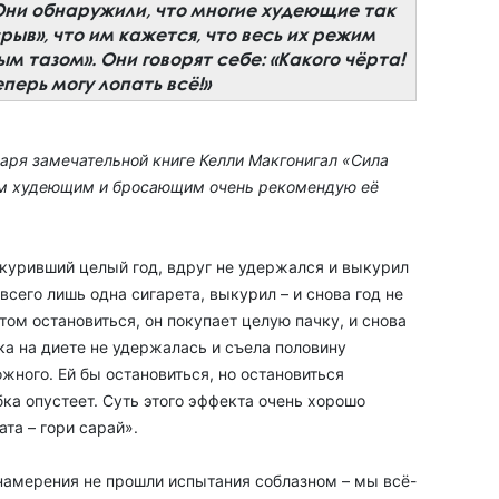
Они обнаружили, что многие худеющие так
срыв», что им кажется, что весь их режим
м тазом». Они говорят себе: «Какого чёрта!
перь могу лопать всё!»
даря замечательной книге Келли Макгонигал «Сила
Всем худеющим и бросающим очень рекомендую её
куривший целый год, вдруг не удержался и выкурил
 всего лишь одна сигарета, выкурил – и снова год не
этом остановиться, он покупает целую пачку, и снова
ка на диете не удержалась и съела половину
ожного. Ей бы остановиться, но остановиться
бка опустеет. Суть этого эффекта очень хорошо
та – гори сарай».
 намерения не прошли испытания соблазном – мы всё-