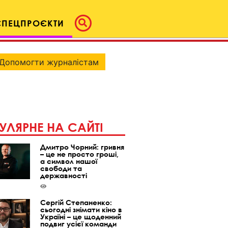
СПЕЦПРОЄКТИ
Допомогти журналістам
УЛЯРНЕ НА САЙТІ
Дмитро Чорний: гривня
– це не просто гроші,
а символ нашої
свободи та
державності
Сергій Степаненко:
сьогодні знімати кіно в
Україні – це щоденний
подвиг усієї команди