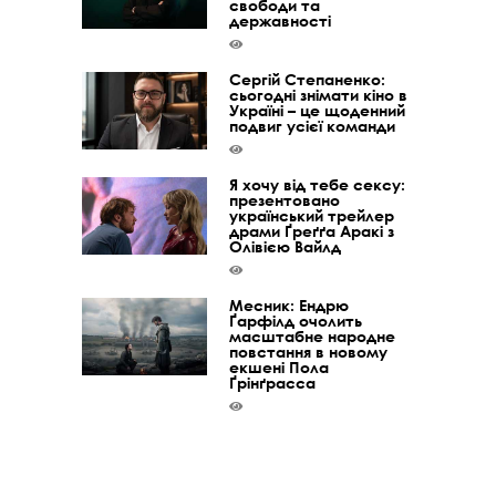
свободи та
державності
Сергій Степаненко:
сьогодні знімати кіно в
Україні – це щоденний
подвиг усієї команди
Я хочу від тебе сексу:
презентовано
український трейлер
драми Ґреґґа Аракі з
Олівією Вайлд
Месник: Ендрю
Ґарфілд очолить
масштабне народне
повстання в новому
екшені Пола
Ґрінґрасса