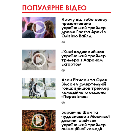
ПОПУЛЯРНЕ ВІДЕО
Я хочу від тебе сексу:
презентовано
український трейлер
драми Ґреґґа Аракі з
Олівією Вайлд
«Хижі води»: вийшов
український трейлер
трилера з Аароном
Екгартом
Алан Рітчсон та Оуен
Вілсон у смертельній
гонці: вийшов трейлер
комедійного екшена
«Перевізник»
Баранчик Шон та
чудовисько з Мохнявої
долини: дивіться
український трейлер
анімаційної комедії