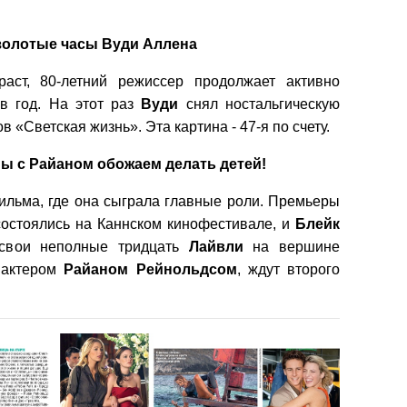
золотые часы Вуди Аллена
аст, 80-летний режиссер продолжает активно
в год. На этот раз
Вуди
снял ностальгическую
в «Светская жизнь». Эта картина - 47-я по счету.
ы с Райаном обожаем делать детей!
фильма, где она сыграла главные роли. Премьеры
состоялись на Каннском кинофестивале, и
Блейк
 свои неполные тридцать
Лайвли
на вершине
 актером
Райаном
Рейнольдсом
, ждут второго