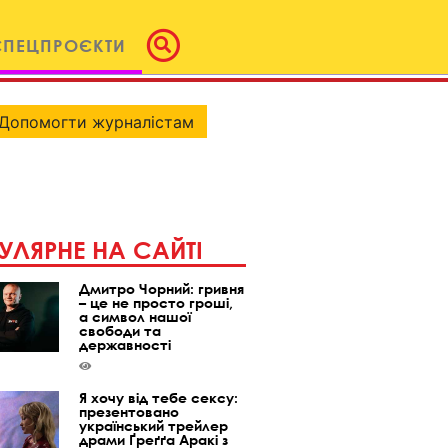
СПЕЦПРОЄКТИ
Допомогти журналістам
УЛЯРНЕ НА САЙТІ
Дмитро Чорний: гривня
– це не просто гроші,
а символ нашої
свободи та
державності
Я хочу від тебе сексу:
презентовано
український трейлер
драми Ґреґґа Аракі з