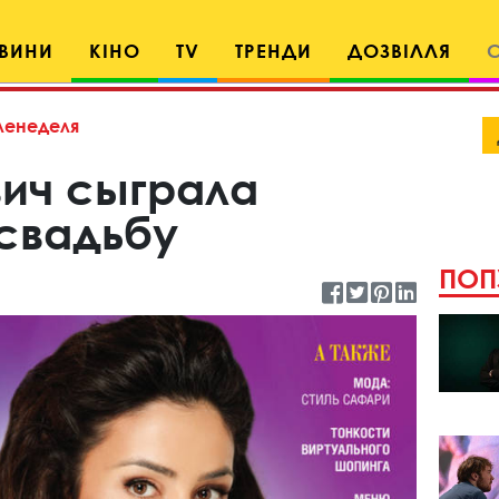
ВИНИ
КІНО
TV
ТРЕНДИ
ДОЗВІЛЛЯ
ленеделя
вич сыграла
свадьбу
ПОП