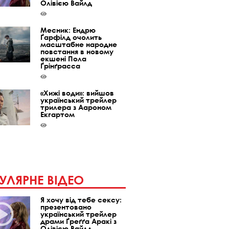
Олівією Вайлд
Месник: Ендрю
Ґарфілд очолить
масштабне народне
повстання в новому
екшені Пола
Ґрінґрасса
«Хижі води»: вийшов
український трейлер
трилера з Аароном
Екгартом
УЛЯРНЕ ВІДЕО
Я хочу від тебе сексу:
презентовано
український трейлер
драми Ґреґґа Аракі з
Олівією Вайлд