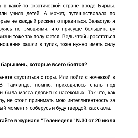
 в какой-то экзотической стране вроде Бирмы.
или учила детей. А может, путешествовала по
рые не каждый рискнет отправиться. Зачастую я
вуясь не эмоциями, что присуще большинству
жизни тоже так получается. Ведь чтобы расстаться
тношения зашли в тупик, тоже нужно иметь силу
х барышень, которые всего боятся?
анате спуститься с горы. Или пойти с ночевкой в
 В Таиланде, помню, приходилось спать под
и была масса ядовитых насекомых. Так что, как
лу, не стоит принимать мою интеллигентность за
й момент я соберусь и буду твердой, как скала.
айте в журнале "Теленеделя" №30 от 20 июля