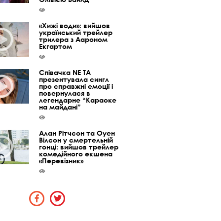
«Хижі води»: вийшов
український трейлер
трилера з Аароном
Екгартом
Співачка NE TA
презентувала сингл
про справжні емоції і
повернулася в
легендарне “Караоке
на майдані”
Алан Рітчсон та Оуен
Вілсон у смертельній
гонці: вийшов трейлер
комедійного екшена
«Перевізник»