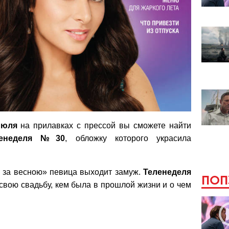
июля
на прилавках с прессой вы сможете найти
енеделя
№30
, обложку которого украсила
, за весною» певица выходит замуж.
Теленеделя
ПОП
 свою свадьбу, кем была в прошлой жизни и о чем