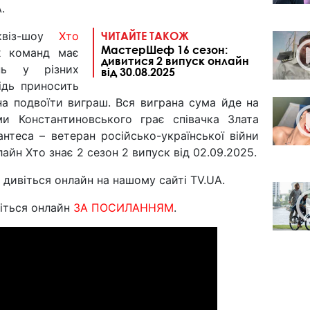
.
квіз-шоу
Хто
ЧИТАЙТЕ ТАКОЖ
МастерШеф 16 сезон:
х команд має
дивитися 2 випуск онлайн
нь у різних
від 30.08.2025
ідь приносить
на подвоїти виграш. Вся виграна сума йде на
іми Константиновського грає співачка Злата
нтеса – ветеран російсько-української війни
айн Хто знає 2 сезон 2 випуск від 02.09.2025.
 дивіться онлайн на нашому сайті TV.UA.
іться онлайн
ЗА ПОСИЛАННЯМ
.