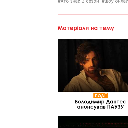
Хто знає 2 сезон
шоу онла
Матеріали на тему
ПОДІЇ
Володимир Дантес
анонсував ПАУЗУ