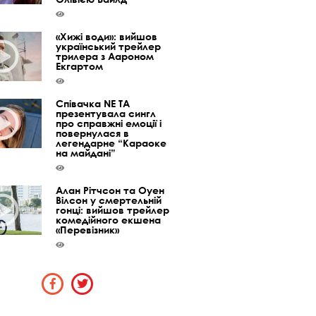
«Хижі води»: вийшов
український трейлер
трилера з Аароном
Екгартом
Співачка NE TA
презентувала сингл
про справжні емоції і
повернулася в
легендарне “Караоке
на майдані”
Алан Рітчсон та Оуен
Вілсон у смертельній
гонці: вийшов трейлер
комедійного екшена
«Перевізник»