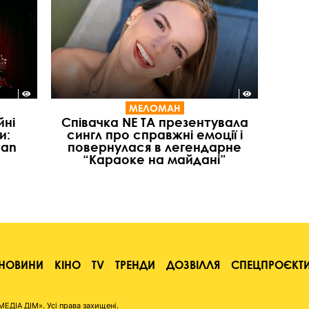
МЕЛОМАН
йні
Співачка NE TA презентувала
и:
сингл про справжні емоції і
ean
повернулася в легендарне
“Караоке на майдані”
НОВИНИ
КІНО
TV
ТРЕНДИ
ДОЗВІЛЛЯ
СПЕЦПРОЄКТ
ІА ДІМ». Усі права захищені.