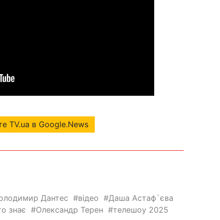
е TV.ua в Google.News
олодимир Дантес
відео
Даша Астаф`єва
то знає
Олександр Терен
телешоу 2025