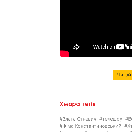
Читайт
Хмара тегів
Злата Огневич
телешоу
В
Фіма Константиновський
Х