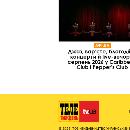
АФІША
Джаз, вар’єте, благоді
концерти й live-вечор
серпень 2026 у Caribb
Club і Pepper's Club
© 2025, ТОВ «ВИДАВНИЦТВО УКРАЇНСЬКИЙ МЕД