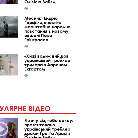
Олівією Вайлд
Месник: Ендрю
Ґарфілд очолить
масштабне народне
повстання в новому
екшені Пола
Ґрінґрасса
«Хижі води»: вийшов
український трейлер
трилера з Аароном
Екгартом
УЛЯРНЕ ВІДЕО
Я хочу від тебе сексу:
презентовано
український трейлер
драми Ґреґґа Аракі з
Олівією Вайлд