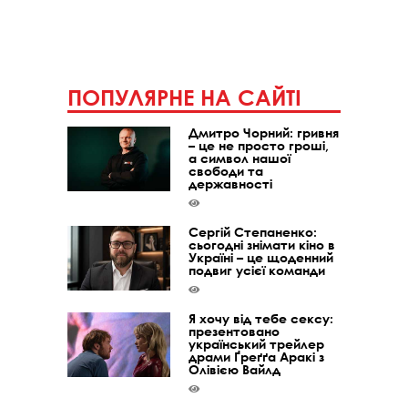
ПОПУЛЯРНЕ НА САЙТІ
Дмитро Чорний: гривня
– це не просто гроші,
а символ нашої
свободи та
державності
Сергій Степаненко:
сьогодні знімати кіно в
Україні – це щоденний
подвиг усієї команди
Я хочу від тебе сексу:
презентовано
український трейлер
драми Ґреґґа Аракі з
Олівією Вайлд