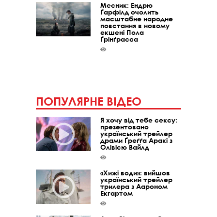
Месник: Ендрю
Ґарфілд очолить
масштабне народне
повстання в новому
екшені Пола
Ґрінґрасса
ПОПУЛЯРНЕ ВІДЕО
Я хочу від тебе сексу:
презентовано
український трейлер
драми Ґреґґа Аракі з
Олівією Вайлд
«Хижі води»: вийшов
український трейлер
трилера з Аароном
Екгартом