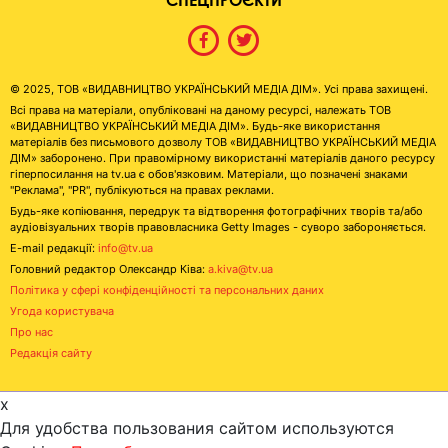
© 2025, ТОВ «ВИДАВНИЦТВО УКРАЇНСЬКИЙ МЕДІА ДІМ». Усі права захищені.
Всі права на матеріали, опубліковані на даному ресурсі, належать ТОВ
«ВИДАВНИЦТВО УКРАЇНСЬКИЙ МЕДІА ДІМ». Будь-яке використання
матеріалів без письмового дозволу ТОВ «ВИДАВНИЦТВО УКРАЇНСЬКИЙ МЕДІА
ДІМ» заборонено. При правомірному використанні матеріалів даного ресурсу
гіперпосилання на tv.ua є обов'язковим. Матеріали, що позначені знаками
"Реклама", "PR", публікуються на правах реклами.
Будь-яке копіювання, передрук та відтворення фотографічних творів та/або
аудіовізуальних творів правовласника Getty Images - суворо забороняється.
E-mail редакції:
info@tv.ua
Головний редактор Олександр Ківа:
a.kiva@tv.ua
Політика у сфері конфіденційності та персональних даних
Угода користувача
Про нас
Редакція сайту
x
Для удобства пользования сайтом используются