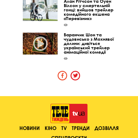
Алан Рітчсон та Оуен
Вілсон у смертельній
гонці: вийшов трейлер
комедійного екшена
«Перевізник»
Баранчик Шон та
чудовисько з Мохнявої
долини: дивіться
український трейлер
анімаційної комедії
НОВИНИ
КІНО
TV
ТРЕНДИ
ДОЗВІЛЛЯ
СПЕЦПРОЄКТИ