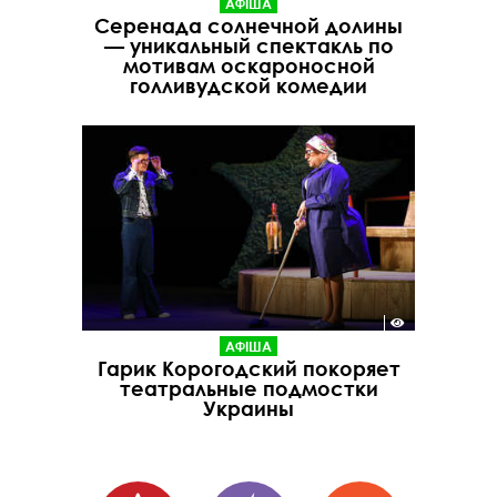
АФІША
Серенада солнечной долины
— уникальный спектакль по
мотивам оскароносной
голливудской комедии
АФІША
Гарик Корогодский покоряет
театральные подмостки
Украины