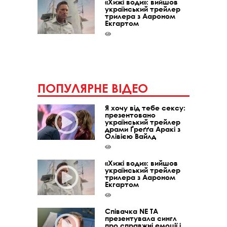
«Хижі води»: вийшов
український трейлер
трилера з Аароном
Екгартом
ПОПУЛЯРНЕ ВІДЕО
Я хочу від тебе сексу:
презентовано
український трейлер
драми Ґреґґа Аракі з
Олівією Вайлд
«Хижі води»: вийшов
український трейлер
трилера з Аароном
Екгартом
Співачка NE TA
презентувала сингл
про справжні емоції і