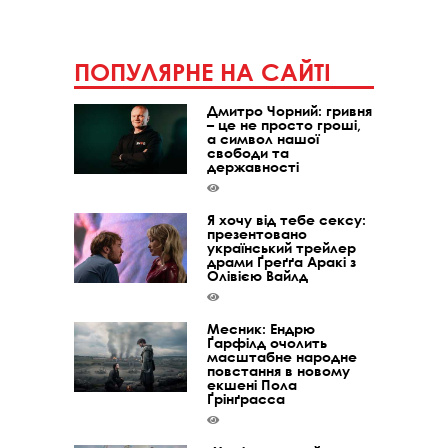
ПОПУЛЯРНЕ НА САЙТІ
Дмитро Чорний: гривня
– це не просто гроші,
а символ нашої
свободи та
державності
Я хочу від тебе сексу:
презентовано
український трейлер
драми Ґреґґа Аракі з
Олівією Вайлд
Месник: Ендрю
Ґарфілд очолить
масштабне народне
повстання в новому
екшені Пола
Ґрінґрасса