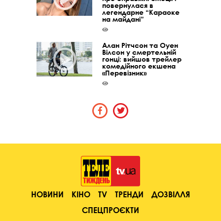
повернулася в
легендарне “Караоке
на майдані”
Алан Рітчсон та Оуен
Вілсон у смертельній
гонці: вийшов трейлер
комедійного екшена
«Перевізник»
НОВИНИ
КІНО
TV
ТРЕНДИ
ДОЗВІЛЛЯ
СПЕЦПРОЄКТИ