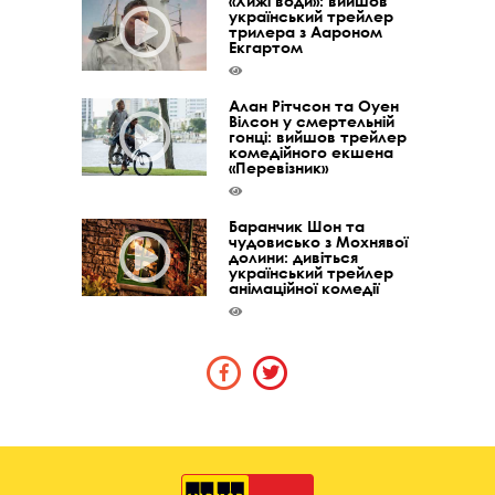
«Хижі води»: вийшов
український трейлер
трилера з Аароном
Екгартом
Алан Рітчсон та Оуен
Вілсон у смертельній
гонці: вийшов трейлер
комедійного екшена
«Перевізник»
Баранчик Шон та
чудовисько з Мохнявої
долини: дивіться
український трейлер
анімаційної комедії