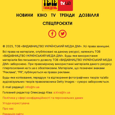
НОВИНИ
КІНО
TV
ТРЕНДИ
ДОЗВІЛЛЯ
СПЕЦПРОЄКТИ
© 2025, ТОВ «ВИДАВНИЦТВО УКРАЇНСЬКИЙ МЕДІА ДІМ». Усі права захищені.
Всі права на матеріали, опубліковані на даному ресурсі, належать ТОВ
«ВИДАВНИЦТВО УКРАЇНСЬКИЙ МЕДІА ДІМ». Будь-яке використання
матеріалів без письмового дозволу ТОВ «ВИДАВНИЦТВО УКРАЇНСЬКИЙ МЕДІА
ДІМ» заборонено. При правомірному використанні матеріалів даного ресурсу
гіперпосилання на tv.ua є обов'язковим. Матеріали, що позначені знаками
"Реклама", "PR", публікуються на правах реклами.
Будь-яке копіювання, передрук та відтворення фотографічних творів та/або
аудіовізуальних творів правовласника Getty Images - суворо забороняється.
E-mail редакції:
info@tv.ua
Головний редактор Олександр Ківа:
a.kiva@tv.ua
Політика у сфері конфіденційності та персональних даних
Угода користувача
Про нас
Редакція сайту