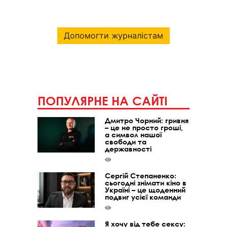
Допомогти журналістам
ПОПУЛЯРНЕ НА САЙТІ
Дмитро Чорний: гривня
– це не просто гроші,
а символ нашої
свободи та
державності
Сергій Степаненко:
сьогодні знімати кіно в
Україні – це щоденний
подвиг усієї команди
Я хочу від тебе сексу: