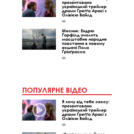
презентовано
український трейлер
драми Ґреґґа Аракі з
Олівією Вайлд
Месник: Ендрю
Ґарфілд очолить
масштабне народне
повстання в новому
екшені Пола
Ґрінґрасса
ПОПУЛЯРНЕ ВІДЕО
Я хочу від тебе сексу:
презентовано
український трейлер
драми Ґреґґа Аракі з
Олівією Вайлд