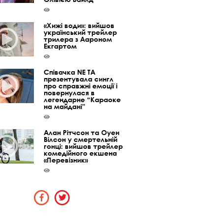
«Хижі води»: вийшов
український трейлер
трилера з Аароном
Екгартом
Співачка NE TA
презентувала сингл
про справжні емоції і
повернулася в
легендарне “Караоке
на майдані”
Алан Рітчсон та Оуен
Вілсон у смертельній
гонці: вийшов трейлер
комедійного екшена
«Перевізник»