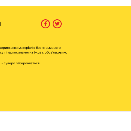
И
користання матеріалів без письмового
гіперпосилання на tv.ua є обов'язковим.
s - суворо забороняється.