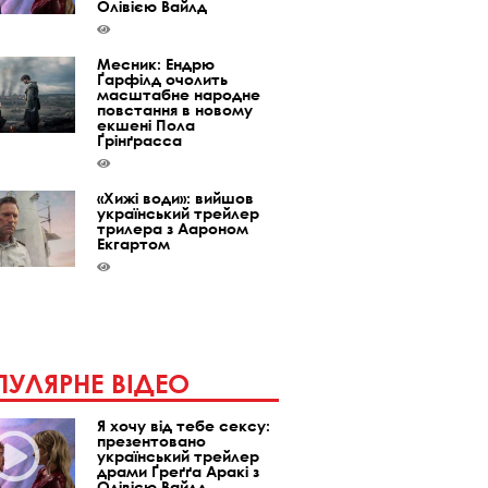
Олівією Вайлд
Месник: Ендрю
Ґарфілд очолить
масштабне народне
повстання в новому
екшені Пола
Ґрінґрасса
«Хижі води»: вийшов
український трейлер
трилера з Аароном
Екгартом
УЛЯРНЕ ВІДЕО
Я хочу від тебе сексу:
презентовано
український трейлер
драми Ґреґґа Аракі з
Олівією Вайлд