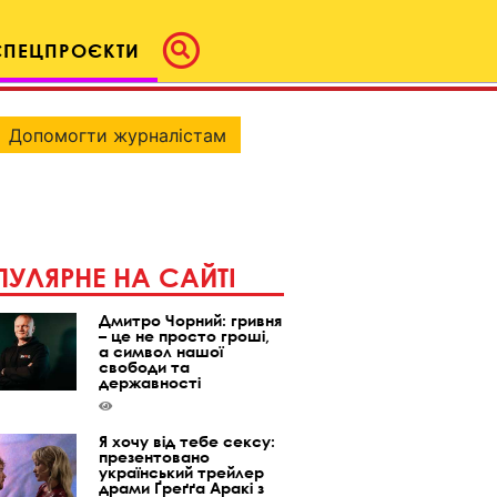
СПЕЦПРОЄКТИ
Допомогти журналістам
УЛЯРНЕ НА САЙТІ
Дмитро Чорний: гривня
– це не просто гроші,
а символ нашої
свободи та
державності
Я хочу від тебе сексу:
презентовано
український трейлер
драми Ґреґґа Аракі з