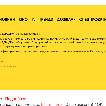
НОВИНИ
КІНО
TV
ТРЕНДИ
ДОЗВІЛЛЯ
СПЕЦПРОЄКТ
ІА ДІМ». Усі права захищені.
аному ресурсі, належать ТОВ «ВИДАВНИЦТВО УКРАЇНСЬКИЙ МЕДІА ДІМ». Будь-яке ви
А ДІМ» заборонено. При правомірному використанні матеріалів даного ресурсу 
"PR", публікуються на правах реклами.
я фотографічних творів та/або аудіовізуальних творів правовласника Getty Image
v.ua
альних даних
es.
Подробнее...
erience on our website.
Learn more...
Ознакомлен(а) / OK