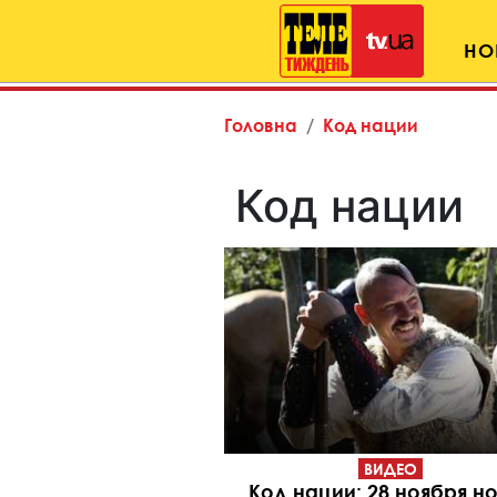
НО
Головна
Код нации
Код нации
ВИДЕО
Код нации: 28 ноября н