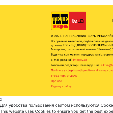
© 2025, ТОВ «ВИДАВНИЦТВО УКРАЇНСЬКИЙ МЕД
Всі права на матеріали, опубліковані на д
дозволу ТОВ «ВИДАВНИЦТВО УКРАЇНСЬКИЙ МЕДІ
Матеріали, що позначені знаками "Реклама", 
Будь-яке копіювання, передрук та відтворенн
E-mail редакції:
info@tv.ua
Головний редактор Олександр Ківа:
a.kiva@t
Політика у сфері конфіденційності та персон
Угода користувача
Про нас
Редакція сайту
x
Для удобства пользования сайтом используются Cooki
This website uses Cookies to ensure you get the best exp