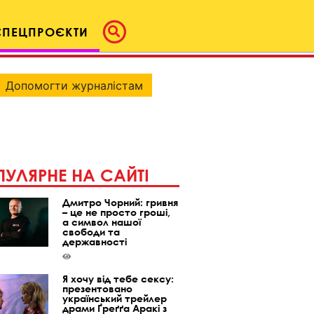
СПЕЦПРОЄКТИ
Допомогти журналістам
УЛЯРНЕ НА САЙТІ
Дмитро Чорний: гривня
– це не просто гроші,
а символ нашої
свободи та
державності
Я хочу від тебе сексу:
презентовано
український трейлер
драми Ґреґґа Аракі з