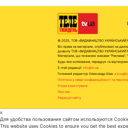
© 2025, ТОВ «ВИДАВНИЦТВО УКРАЇНСЬКИЙ МЕД
Всі права на матеріали, опубліковані на д
дозволу ТОВ «ВИДАВНИЦТВО УКРАЇНСЬКИЙ МЕДІ
Матеріали, що позначені знаками "Реклама", 
Будь-яке копіювання, передрук та відтворенн
E-mail редакції:
info@tv.ua
Головний редактор Олександр Ківа:
a.kiva@t
Політика у сфері конфіденційності та персон
Угода користувача
Про нас
Редакція сайту
x
Для удобства пользования сайтом используются Cooki
This website uses Cookies to ensure you get the best exp