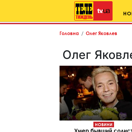
НО
Головна
Олег Яковлев
Олег Яковл
НОВИНИ
Умер бывший солис