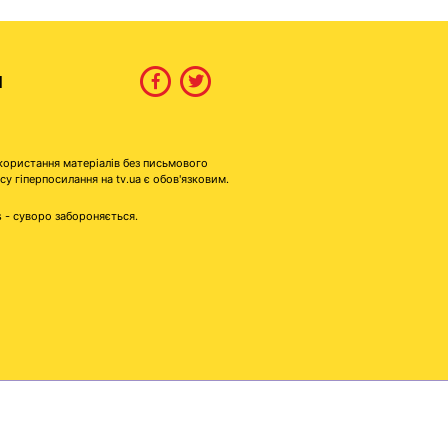
И
користання матеріалів без письмового
гіперпосилання на tv.ua є обов'язковим.
s - суворо забороняється.