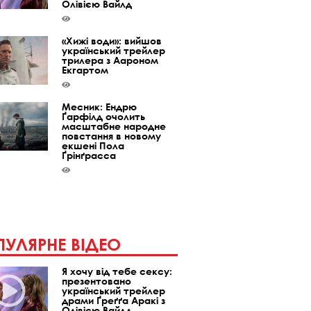
Олівією Вайлд
«Хижі води»: вийшов
український трейлер
трилера з Аароном
Екгартом
Месник: Ендрю
Ґарфілд очолить
масштабне народне
повстання в новому
екшені Пола
Ґрінґрасса
УЛЯРНЕ ВІДЕО
Я хочу від тебе сексу:
презентовано
український трейлер
драми Ґреґґа Аракі з
Олівією Вайлд