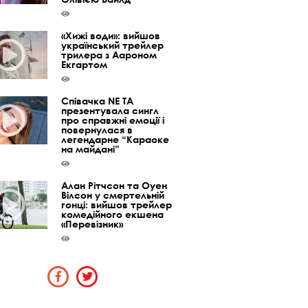
«Хижі води»: вийшов
український трейлер
трилера з Аароном
Екгартом
Співачка NE TA
презентувала сингл
про справжні емоції і
повернулася в
легендарне “Караоке
на майдані”
Алан Рітчсон та Оуен
Вілсон у смертельній
гонці: вийшов трейлер
комедійного екшена
«Перевізник»