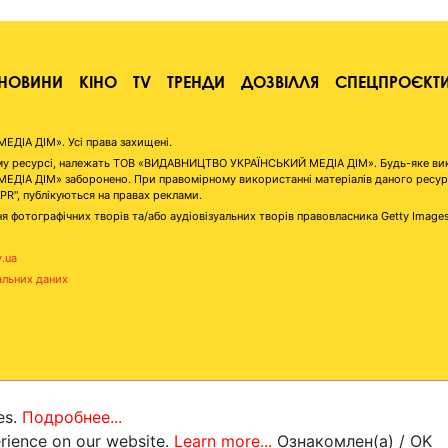
НОВИНИ
КІНО
TV
ТРЕНДИ
ДОЗВІЛЛЯ
СПЕЦПРОЄКТ
ІА ДІМ». Усі права захищені.
аному ресурсі, належать ТОВ «ВИДАВНИЦТВО УКРАЇНСЬКИЙ МЕДІА ДІМ». Будь-яке ви
А ДІМ» заборонено. При правомірному використанні матеріалів даного ресурсу 
"PR", публікуються на правах реклами.
я фотографічних творів та/або аудіовізуальних творів правовласника Getty Image
v.ua
альних даних
es.
Подробнее...
erience on our website.
Learn more...
Ознакомлен(а) / OK