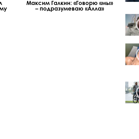
л
Максим Галкин: «Говорю «мы»
му
– подразумеваю «Алла»