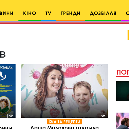
ВИНИ
КІНО
TV
ТРЕНДИ
ДОЗВІЛЛЯ
в
ПОП
ЇЖА ТА РЕЦЕПТИ
лины
Даша Малахова открыла