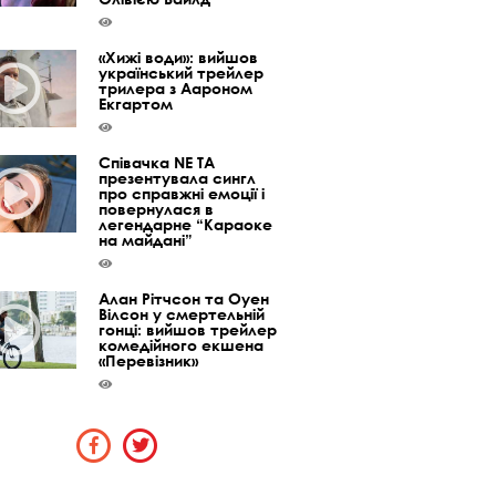
«Хижі води»: вийшов
український трейлер
трилера з Аароном
Екгартом
Співачка NE TA
презентувала сингл
про справжні емоції і
повернулася в
легендарне “Караоке
на майдані”
Алан Рітчсон та Оуен
Вілсон у смертельній
гонці: вийшов трейлер
комедійного екшена
«Перевізник»