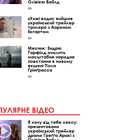
Олівією Вайлд
«Хижі води»: вийшов
український трейлер
трилера з Аароном
Екгартом
Месник: Ендрю
Ґарфілд очолить
масштабне народне
повстання в новому
екшені Пола
Ґрінґрасса
УЛЯРНЕ ВІДЕО
Я хочу від тебе сексу:
презентовано
український трейлер
драми Ґреґґа Аракі з
Олівією Вайлд