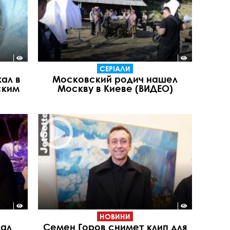
СЕРІАЛИ
ал в
Московский родич нашел
ским
Москву в Киеве (ВИДЕО)
НОВИНИ
иал
Семен Горов снимет клип для