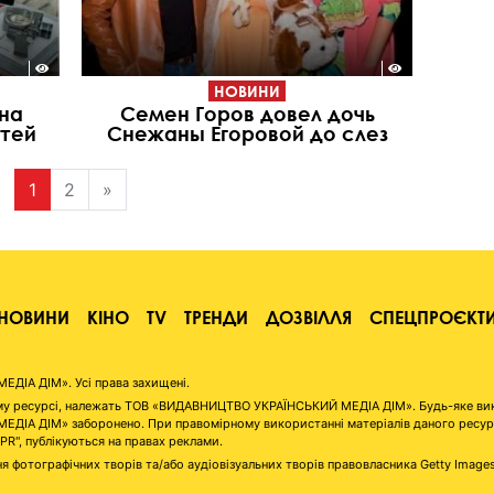
НОВИНИ
на
Семен Горов довел дочь
стей
Снежаны Егоровой до слез
1
2
»
НОВИНИ
КІНО
TV
ТРЕНДИ
ДОЗВІЛЛЯ
СПЕЦПРОЄКТ
ІА ДІМ». Усі права захищені.
аному ресурсі, належать ТОВ «ВИДАВНИЦТВО УКРАЇНСЬКИЙ МЕДІА ДІМ». Будь-яке ви
А ДІМ» заборонено. При правомірному використанні матеріалів даного ресурсу 
"PR", публікуються на правах реклами.
я фотографічних творів та/або аудіовізуальних творів правовласника Getty Image