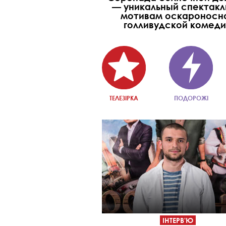
— уникальный спектакл
мотивам оскароносн
голливудской комед
ТЕЛЕЗІРКА
ПОДОРОЖІ
ІНТЕРВ'Ю