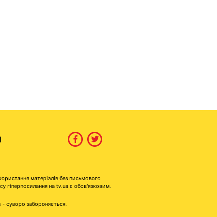
И
користання матеріалів без письмового
гіперпосилання на tv.ua є обов'язковим.
s - суворо забороняється.