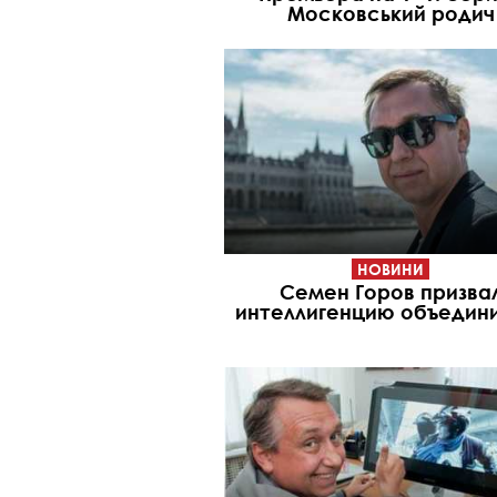
Московський родич
НОВИНИ
Семен Горов призва
интеллигенцию объедин