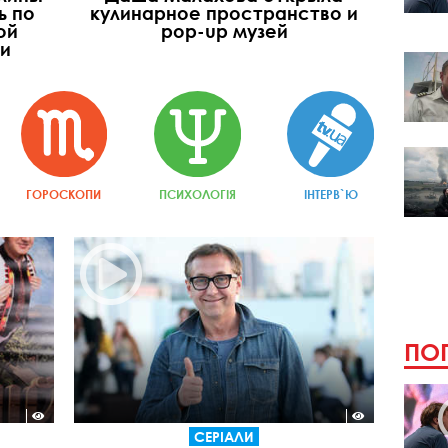
ь по
кулинарное пространство и
ой
pop-up музей
ии
ГОРОСКОПИ
ПСИХОЛОГІЯ
ІНТЕРВ`Ю
ПОП
СЕРІАЛИ