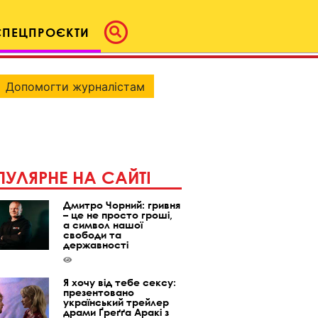
СПЕЦПРОЄКТИ
Допомогти журналістам
УЛЯРНЕ НА САЙТІ
Дмитро Чорний: гривня
– це не просто гроші,
а символ нашої
свободи та
державності
Я хочу від тебе сексу:
презентовано
український трейлер
драми Ґреґґа Аракі з