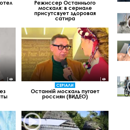
хотел
Режиссер Останнього
москаля: в сериале
присутсвует здоровая
сатира
СЕРІАЛИ
ез
Останній москаль пугает
аты
россиян (ВИДЕО)