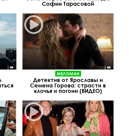
Софии Тарасовой
МЕЛОМАН
л
Детектив от Ярославы и
иться
Семена Горова: страсти в
клочья и погони (ВИДЕО)