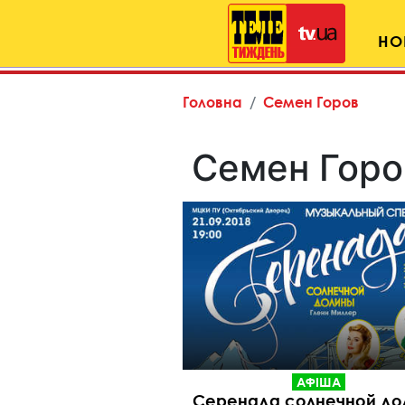
НО
Головна
Семен Горов
Семен Горо
АФІША
Серенада солнечной до