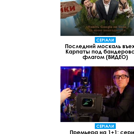
СЕРІАЛИ
Последний москаль въех
Карпаты под бандеров
флагом (ВИДЕО)
СЕРІАЛИ
Премьера на 1+1: сер