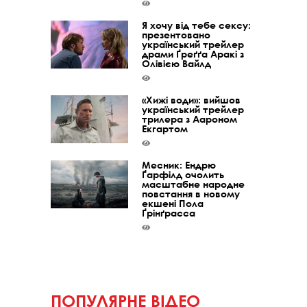
Я хочу від тебе сексу:
презентовано
український трейлер
драми Ґреґґа Аракі з
Олівією Вайлд
«Хижі води»: вийшов
український трейлер
трилера з Аароном
Екгартом
Месник: Ендрю
Ґарфілд очолить
масштабне народне
повстання в новому
екшені Пола
Ґрінґрасса
ПОПУЛЯРНЕ ВІДЕО