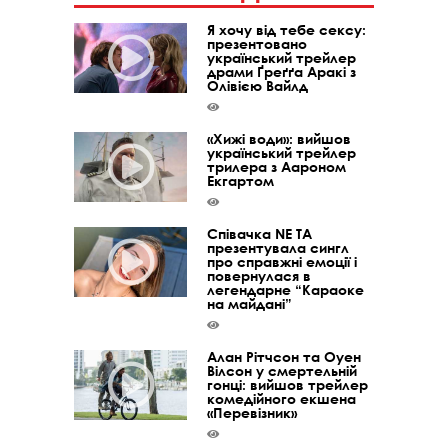
Я хочу від тебе сексу:
презентовано
український трейлер
драми Ґреґґа Аракі з
Олівією Вайлд
«Хижі води»: вийшов
український трейлер
трилера з Аароном
Екгартом
Співачка NE TA
презентувала сингл
про справжні емоції і
повернулася в
легендарне “Караоке
на майдані”
Алан Рітчсон та Оуен
Вілсон у смертельній
гонці: вийшов трейлер
комедійного екшена
«Перевізник»