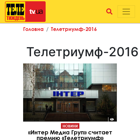
Головна
Телетриумф-2016
Телетриумф-2016
НОВИНИ
«Интер Mедиа Груп» считает
премию «Телетриумф»