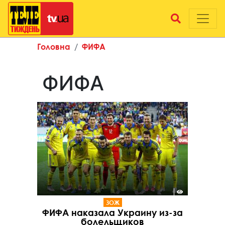
Головна
ФИФА
ФИФА
ЗОЖ
ФИФА наказала Украину из-за
болельщиков