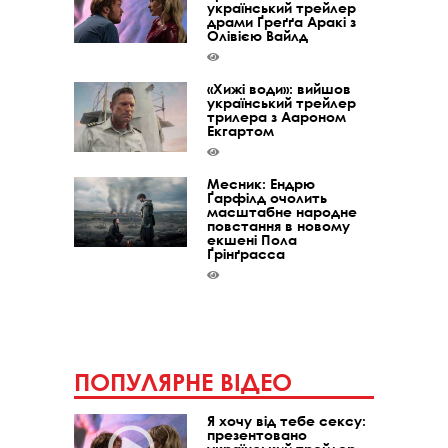
український трейлер
драми Ґреґґа Аракі з
Олівією Вайлд
«Хижі води»: вийшов
український трейлер
трилера з Аароном
Екгартом
Месник: Ендрю
Ґарфілд очолить
масштабне народне
повстання в новому
екшені Пола
Ґрінґрасса
ПОПУЛЯРНЕ ВІДЕО
Я хочу від тебе сексу:
презентовано