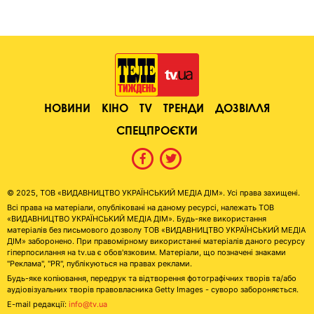
НОВИНИ
КІНО
TV
ТРЕНДИ
ДОЗВІЛЛЯ
СПЕЦПРОЄКТИ
© 2025, ТОВ «ВИДАВНИЦТВО УКРАЇНСЬКИЙ МЕДІА ДІМ». Усі права захищені.
Всі права на матеріали, опубліковані на даному ресурсі, належать ТОВ
«ВИДАВНИЦТВО УКРАЇНСЬКИЙ МЕДІА ДІМ». Будь-яке використання
матеріалів без письмового дозволу ТОВ «ВИДАВНИЦТВО УКРАЇНСЬКИЙ МЕДІА
ДІМ» заборонено. При правомірному використанні матеріалів даного ресурсу
гіперпосилання на tv.ua є обов'язковим. Матеріали, що позначені знаками
"Реклама", "PR", публікуються на правах реклами.
Будь-яке копіювання, передрук та відтворення фотографічних творів та/або
аудіовізуальних творів правовласника Getty Images - суворо забороняється.
E-mail редакції:
info@tv.ua