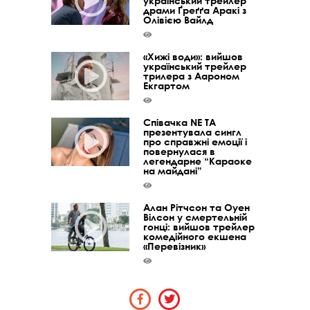
український трейлер
драми Ґреґґа Аракі з
Олівією Вайлд
«Хижі води»: вийшов
український трейлер
трилера з Аароном
Екгартом
Співачка NE TA
презентувала сингл
про справжні емоції і
повернулася в
легендарне “Караоке
на майдані”
Алан Рітчсон та Оуен
Вілсон у смертельній
гонці: вийшов трейлер
комедійного екшена
«Перевізник»