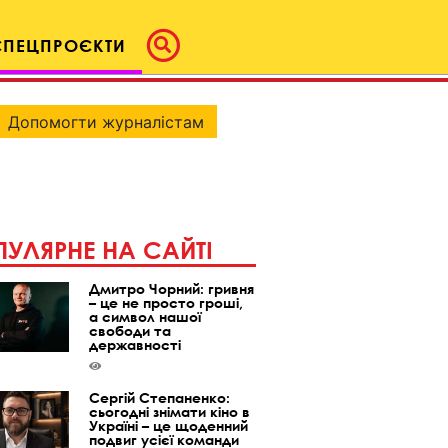
СПЕЦПРОЄКТИ
Допомогти журналістам
УЛЯРНЕ НА САЙТІ
Дмитро Чорний: гривня
– це не просто гроші,
а символ нашої
свободи та
державності
Сергій Степаненко:
сьогодні знімати кіно в
Україні – це щоденний
подвиг усієї команди