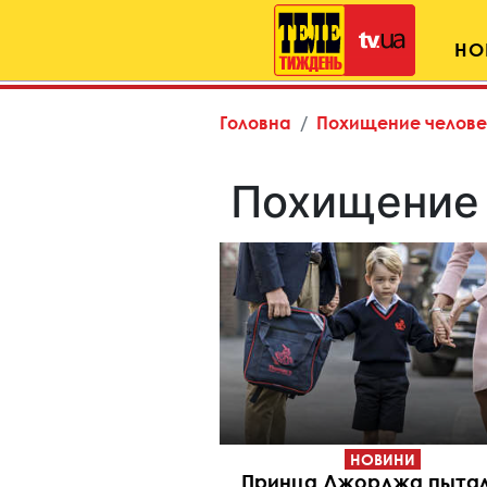
НО
Головна
Похищение челов
Похищение
НОВИНИ
Принца Джорджа пыта