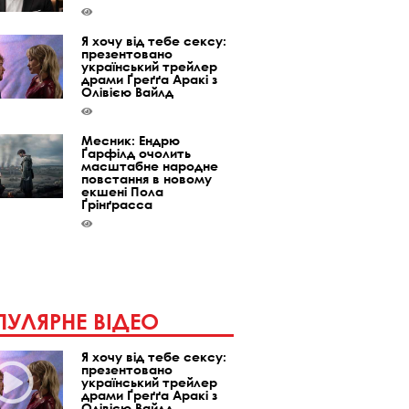
Я хочу від тебе сексу:
презентовано
український трейлер
драми Ґреґґа Аракі з
Олівією Вайлд
Месник: Ендрю
Ґарфілд очолить
масштабне народне
повстання в новому
екшені Пола
Ґрінґрасса
УЛЯРНЕ ВІДЕО
Я хочу від тебе сексу:
презентовано
український трейлер
драми Ґреґґа Аракі з
Олівією Вайлд