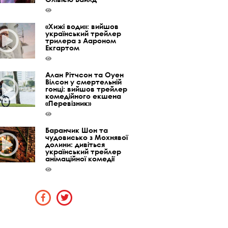
«Хижі води»: вийшов
український трейлер
трилера з Аароном
Екгартом
Алан Рітчсон та Оуен
Вілсон у смертельній
гонці: вийшов трейлер
комедійного екшена
«Перевізник»
Баранчик Шон та
чудовисько з Мохнявої
долини: дивіться
український трейлер
анімаційної комедії