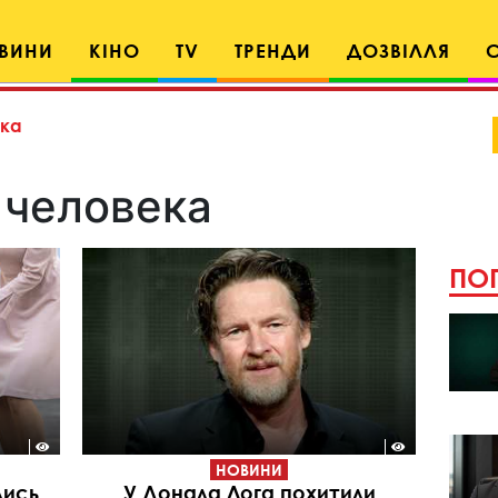
ВИНИ
КІНО
TV
ТРЕНДИ
ДОЗВІЛЛЯ
ека
 человека
ПОП
НОВИНИ
лись
У Донала Лога похитили