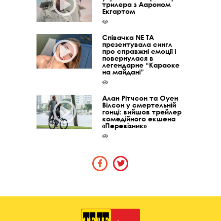
трилера з Аароном
Екгартом
Співачка NE TA
презентувала сингл
про справжні емоції і
повернулася в
легендарне “Караоке
на майдані”
Алан Рітчсон та Оуен
Вілсон у смертельній
гонці: вийшов трейлер
комедійного екшена
«Перевізник»