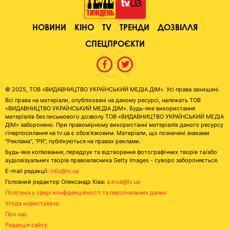
НОВИНИ
КІНО
TV
ТРЕНДИ
ДОЗВІЛЛЯ
СПЕЦПРОЄКТИ
© 2025, ТОВ «ВИДАВНИЦТВО УКРАЇНСЬКИЙ МЕДІА ДІМ». Усі права захищені.
Всі права на матеріали, опубліковані на даному ресурсі, належать ТОВ
«ВИДАВНИЦТВО УКРАЇНСЬКИЙ МЕДІА ДІМ». Будь-яке використання
матеріалів без письмового дозволу ТОВ «ВИДАВНИЦТВО УКРАЇНСЬКИЙ МЕДІА
ДІМ» заборонено. При правомірному використанні матеріалів даного ресурсу
гіперпосилання на tv.ua є обов'язковим. Матеріали, що позначені знаками
"Реклама", "PR", публікуються на правах реклами.
Будь-яке копіювання, передрук та відтворення фотографічних творів та/або
аудіовізуальних творів правовласника Getty Images - суворо забороняється.
E-mail редакції:
info@tv.ua
Головний редактор Олександр Ківа:
a.kiva@tv.ua
Політика у сфері конфіденційності та персональних даних
Угода користувача
Про нас
Редакція сайту