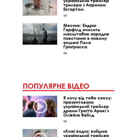
український трейлер
трилера з Аароном
Екгартом
Месник: Ендрю
Ґарфілд очолить
масштабне народне
повстання в новому
екшені Пола
Ґрінґрасса
ПОПУЛЯРНЕ ВІДЕО
Я хочу від тебе сексу:
презентовано
український трейлер
драми Ґреґґа Аракі з
Олівією Вайлд
«Хижі води»: вийшов
український трейлер