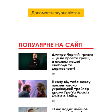
Допомогти журналістам
ПОПУЛЯРНЕ НА САЙТІ
Дмитро Чорний: гривня
– це не просто гроші,
а символ нашої
свободи та
державності
Я хочу від тебе сексу:
презентовано
український трейлер
драми Ґреґґа Аракі з
Олівією Вайлд
«Хижі води»: вийшов