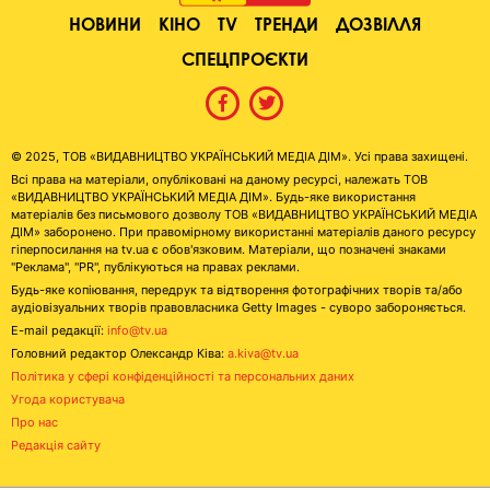
НОВИНИ
КІНО
TV
ТРЕНДИ
ДОЗВІЛЛЯ
СПЕЦПРОЄКТИ
© 2025, ТОВ «ВИДАВНИЦТВО УКРАЇНСЬКИЙ МЕДІА ДІМ». Усі права захищені.
Всі права на матеріали, опубліковані на даному ресурсі, належать ТОВ
«ВИДАВНИЦТВО УКРАЇНСЬКИЙ МЕДІА ДІМ». Будь-яке використання
матеріалів без письмового дозволу ТОВ «ВИДАВНИЦТВО УКРАЇНСЬКИЙ МЕДІА
ДІМ» заборонено. При правомірному використанні матеріалів даного ресурсу
гіперпосилання на tv.ua є обов'язковим. Матеріали, що позначені знаками
"Реклама", "PR", публікуються на правах реклами.
Будь-яке копіювання, передрук та відтворення фотографічних творів та/або
аудіовізуальних творів правовласника Getty Images - суворо забороняється.
E-mail редакції:
info@tv.ua
Головний редактор Олександр Ківа:
a.kiva@tv.ua
Політика у сфері конфіденційності та персональних даних
Угода користувача
Про нас
Редакція сайту