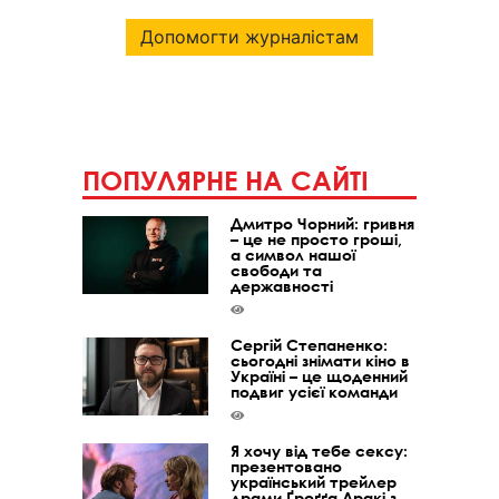
Допомогти журналістам
ПОПУЛЯРНЕ НА САЙТІ
Дмитро Чорний: гривня
– це не просто гроші,
а символ нашої
свободи та
державності
Сергій Степаненко:
сьогодні знімати кіно в
Україні – це щоденний
подвиг усієї команди
Я хочу від тебе сексу:
презентовано
український трейлер
драми Ґреґґа Аракі з