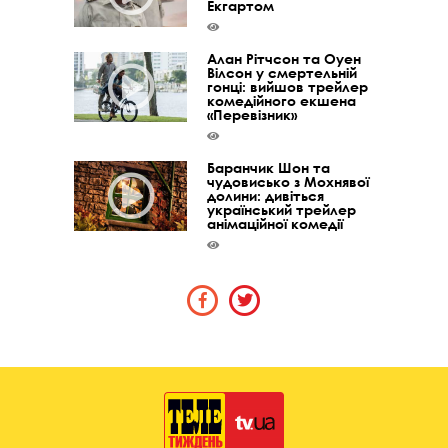
Екгартом
Алан Рітчсон та Оуен
Вілсон у смертельній
гонці: вийшов трейлер
комедійного екшена
«Перевізник»
Баранчик Шон та
чудовисько з Мохнявої
долини: дивіться
український трейлер
анімаційної комедії