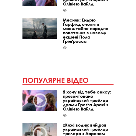
Олівією Вайлд
Месник: Ендрю
Ґарфілд очолить
масштабне народне
повстання в новому
екшені Пола
Ґрінґрасса
ПОПУЛЯРНЕ ВІДЕО
Я хочу від тебе сексу:
презентовано
український трейлер
драми Ґреґґа Аракі з
Олівією Вайлд
«Хижі води»: вийшов
український трейлер
трилера з Аароном