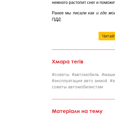
немного растопит снег и поможе
Ранее мы писали
как и где м
ПДД
Читайт
Хмара тегів
советы
автомобиль
маши
эксплуатация авто зимой
з
советы автомобилистам
Матеріали на тему