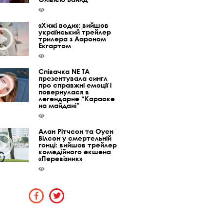
«Хижі води»: вийшов
український трейлер
трилера з Аароном
Екгартом
Співачка NE TA
презентувала сингл
про справжні емоції і
повернулася в
легендарне “Караоке
на майдані”
Алан Рітчсон та Оуен
Вілсон у смертельній
гонці: вийшов трейлер
комедійного екшена
«Перевізник»