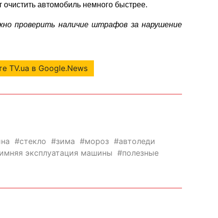
т очистить автомобиль немного быстрее.
ожно проверить наличие штрафов за нарушение
е TV.ua в Google.News
на
стекло
зима
мороз
автоледи
имняя эксплуатация машины
полезные