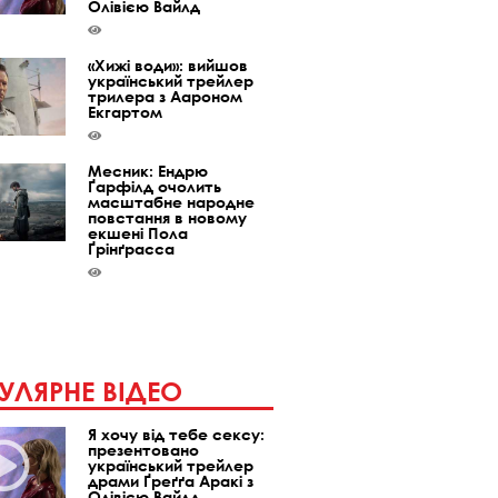
Олівією Вайлд
«Хижі води»: вийшов
український трейлер
трилера з Аароном
Екгартом
Месник: Ендрю
Ґарфілд очолить
масштабне народне
повстання в новому
екшені Пола
Ґрінґрасса
УЛЯРНЕ ВІДЕО
Я хочу від тебе сексу:
презентовано
український трейлер
драми Ґреґґа Аракі з
Олівією Вайлд