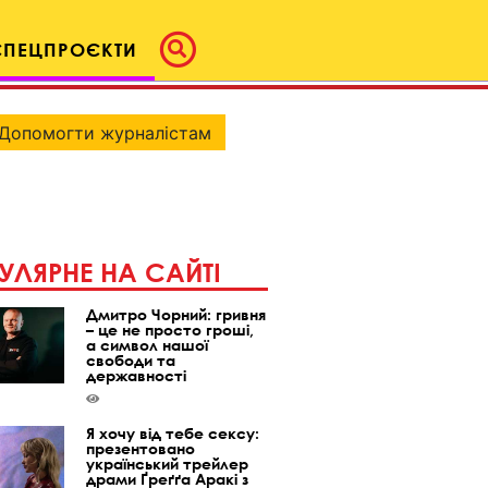
СПЕЦПРОЄКТИ
Допомогти журналістам
УЛЯРНЕ НА САЙТІ
Дмитро Чорний: гривня
– це не просто гроші,
а символ нашої
свободи та
державності
Я хочу від тебе сексу:
презентовано
український трейлер
драми Ґреґґа Аракі з