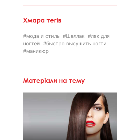
Хмара тегів
мода и стиль
Шеллак
лак для
ногтей
быстро высушить ногти
маникюр
Матеріали на тему