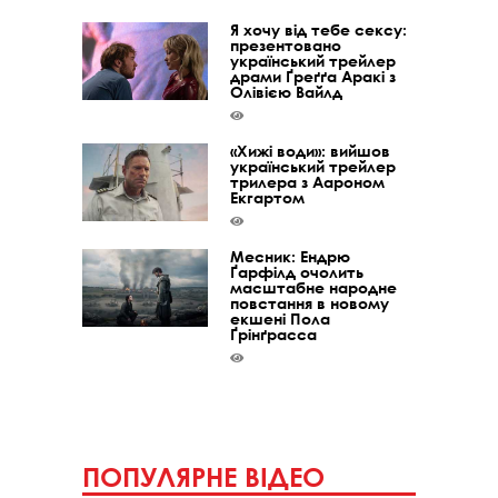
Я хочу від тебе сексу:
презентовано
український трейлер
драми Ґреґґа Аракі з
Олівією Вайлд
«Хижі води»: вийшов
український трейлер
трилера з Аароном
Екгартом
Месник: Ендрю
Ґарфілд очолить
масштабне народне
повстання в новому
екшені Пола
Ґрінґрасса
ПОПУЛЯРНЕ ВІДЕО