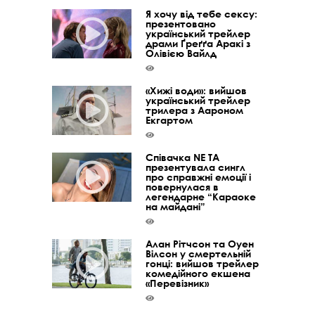
Я хочу від тебе сексу:
презентовано
український трейлер
драми Ґреґґа Аракі з
Олівією Вайлд
«Хижі води»: вийшов
український трейлер
трилера з Аароном
Екгартом
Співачка NE TA
презентувала сингл
про справжні емоції і
повернулася в
легендарне “Караоке
на майдані”
Алан Рітчсон та Оуен
Вілсон у смертельній
гонці: вийшов трейлер
комедійного екшена
«Перевізник»