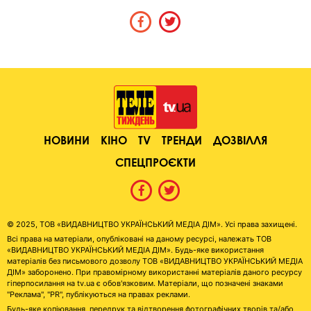
НОВИНИ
КІНО
TV
ТРЕНДИ
ДОЗВІЛЛЯ
СПЕЦПРОЄКТИ
© 2025, ТОВ «ВИДАВНИЦТВО УКРАЇНСЬКИЙ МЕДІА ДІМ». Усі права захищені.
Всі права на матеріали, опубліковані на даному ресурсі, належать ТОВ
«ВИДАВНИЦТВО УКРАЇНСЬКИЙ МЕДІА ДІМ». Будь-яке використання
матеріалів без письмового дозволу ТОВ «ВИДАВНИЦТВО УКРАЇНСЬКИЙ МЕДІА
ДІМ» заборонено. При правомірному використанні матеріалів даного ресурсу
гіперпосилання на tv.ua є обов'язковим. Матеріали, що позначені знаками
"Реклама", "PR", публікуються на правах реклами.
Будь-яке копіювання, передрук та відтворення фотографічних творів та/або