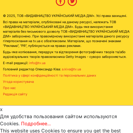
© 2025, ТОВ «ВИДАВНИЦТВО УКРАЇНСЬКИЙ МЕДІА ДІМ». Усі права захищені.
Всі права на матеріали, опубліковані на даному ресурсі, належать ТОВ
«ВИДАВНИЦТВО УКРАЇНСЬКИЙ МЕДІА ДІМ». Будь-яке використання
матеріалів без письмового дозволу ТОВ «ВИДАВНИЦТВО УКРАЇНСЬКИЙ МЕДІА
ДІМ» заборонено. При правомірному використанні матеріалів даного ресурсу
гіперпосилання на tv.ua є обов'язковим. Матеріали, що позначені знаками
"Реклама", "PR", публікуються на правах реклами.
Будь-яке копіювання, передрук та відтворення фотографічних творів та/або
аудіовізуальних творів правовласника Getty Images - суворо забороняється.
E-mail редакції:
info@tv.ua
Головний редактор Олександр Ківа:
a.kiva@tv.ua
Політика у сфері конфіденційності та персональних даних
Угода користувача
Про нас
Редакція сайту
x
Для удобства пользования сайтом используются
Cookies.
Подробнее...
This website uses Cookies to ensure you get the best