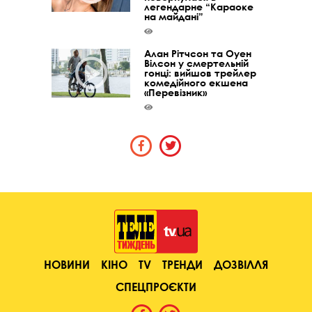
легендарне “Караоке
на майдані”
Алан Рітчсон та Оуен
Вілсон у смертельній
гонці: вийшов трейлер
комедійного екшена
«Перевізник»
НОВИНИ
КІНО
TV
ТРЕНДИ
ДОЗВІЛЛЯ
СПЕЦПРОЄКТИ