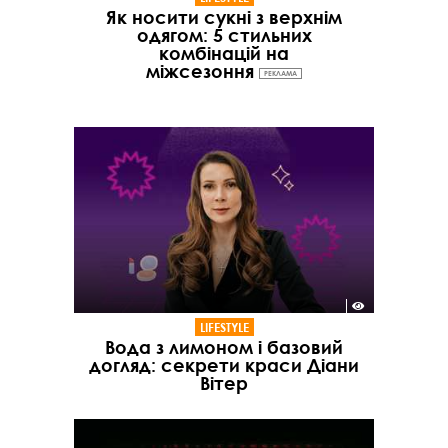
Як носити сукні з верхнім
одягом: 5 стильних
комбінацій на
міжсезоння
РЕКЛАМА
LIFESTYLE
Вода з лимоном і базовий
догляд: секрети краси Діани
Вітер