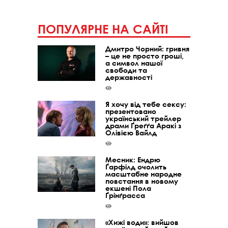
ПОПУЛЯРНЕ НА САЙТІ
Дмитро Чорний: гривня
– це не просто гроші,
а символ нашої
свободи та
державності
Я хочу від тебе сексу:
презентовано
український трейлер
драми Ґреґґа Аракі з
Олівією Вайлд
Месник: Ендрю
Ґарфілд очолить
масштабне народне
повстання в новому
екшені Пола
Ґрінґрасса
«Хижі води»: вийшов