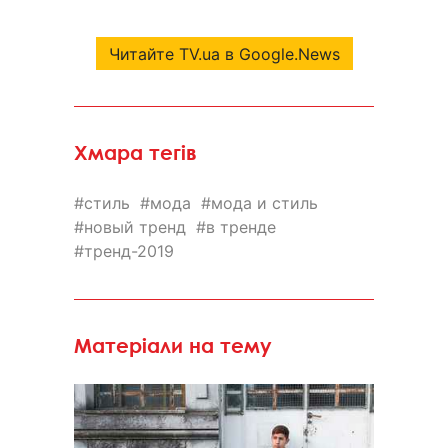
Читайте TV.ua в Google.News
Хмара тегів
стиль
мода
мода и стиль
новый тренд
в тренде
тренд-2019
Матеріали на тему