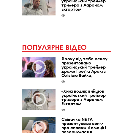
український трейлер
трилера з Аароном
Екгартом
ПОПУЛЯРНЕ ВІДЕО
Я хочу від тебе сексу:
презентовано
український трейлер
драми Ґреґґа Аракі з
Олівією Вайлд
«Хижі води»: вийшов
український трейлер
трилера з Аароном
Екгартом
Співачка NE TA
презентувала сингл
про справжні емоції і
повернулася в