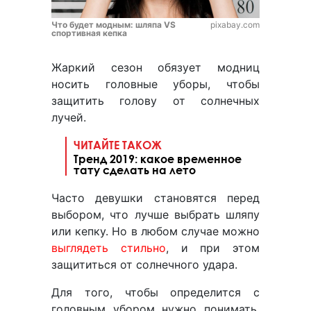
Что будет модным: шляпа VS
pixabay.com
спортивная кепка
Жаркий сезон обязует модниц
носить головные уборы, чтобы
защитить голову от солнечных
лучей.
ЧИТАЙТЕ ТАКОЖ
Тренд 2019: какое временное
тату сделать на лето
Часто девушки становятся перед
выбором, что лучше выбрать шляпу
или кепку. Но в любом случае можно
выглядеть стильно
, и при этом
защититься от солнечного удара.
Для того, чтобы определится с
головным убором нужно понимать,