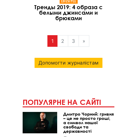
LIFESTYLE
Тренды 2019: 4 образа с
белыми джинсами и
брюками
1
2
3
»
Допомогти журналістам
ПОПУЛЯРНЕ НА САЙТІ
Дмитро Чорний: гривня
– це не просто гроші,
а символ нашої
свободи та
державності