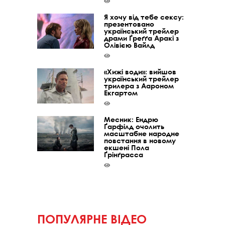
Я хочу від тебе сексу:
презентовано
український трейлер
драми Ґреґґа Аракі з
Олівією Вайлд
«Хижі води»: вийшов
український трейлер
трилера з Аароном
Екгартом
Месник: Ендрю
Ґарфілд очолить
масштабне народне
повстання в новому
екшені Пола
Ґрінґрасса
ПОПУЛЯРНЕ ВІДЕО