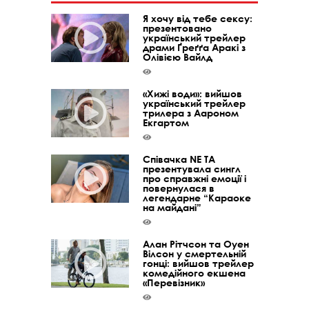
Я хочу від тебе сексу:
презентовано
український трейлер
драми Ґреґґа Аракі з
Олівією Вайлд
«Хижі води»: вийшов
український трейлер
трилера з Аароном
Екгартом
Співачка NE TA
презентувала сингл
про справжні емоції і
повернулася в
легендарне “Караоке
на майдані”
Алан Рітчсон та Оуен
Вілсон у смертельній
гонці: вийшов трейлер
комедійного екшена
«Перевізник»