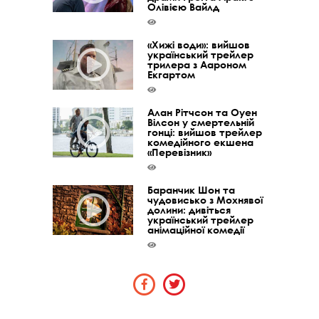
Олівією Вайлд
«Хижі води»: вийшов
український трейлер
трилера з Аароном
Екгартом
Алан Рітчсон та Оуен
Вілсон у смертельній
гонці: вийшов трейлер
комедійного екшена
«Перевізник»
Баранчик Шон та
чудовисько з Мохнявої
долини: дивіться
український трейлер
анімаційної комедії