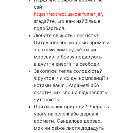
сайті
https://extract.ua/parfumerija/
,
згадайте, що вам найбільше
подобається.
Любите свіжість і легкість?
Цитрусові або морські аромати
з нотами лимону, м'яти чи
морського бризу подарують
відчуття енергії та свободи.
Захоплює тепла солодкість?
Фруктові чи східні композиції з
нотами ванілі, карамелі або
екзотичних спецій підкреслять
чуттєвість.
Прихильник природи? Зверніть
увагу на зелені або деревні
аромати. Сандалове дерево,
мох чи свіже листя додадуть