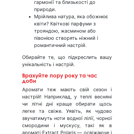
гармонії та близькості до
природи.
Мрійлива натура, яка обожнює
квіти? Квіткові парфуми з
трояндою, жасмином або
півонією створять ніжний і
романтичний настрій.
Обирайте те, що підкреслить вашу
унікальність і настрій.
Врахуйте пору року та час
доби
Аромати теж мають свій сезон і
настрій! Наприклад, у теплі весняні
чи літні дні краще обирати щось
легке та свіже. Уявіть, як чудово
звучатимуть ноти водної лілії, чорної
смородини і мускусу, такі як в
ароматі Extract Polaris — освіжаюче і