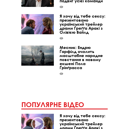
подвиг усієї команди
Я хочу від тебе сексу:
презентовано
український трейлер
драми Ґреґґа Аракі з
Олівією Вайлд
Месник: Ендрю
Ґарфілд очолить
масштабне народне
повстання в новому
екшені Пола
Ґрінґрасса
ПОПУЛЯРНЕ ВІДЕО
Я хочу від тебе сексу:
презентовано
український трейлер
драми Ґреґґа Аракі з