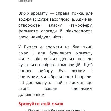
Екстракт
Вибір аромату — справа тонка, але
водночас дуже захоплююча. Адже ви
створюєте власну атмосферу,
формуєте спогади й підкреслюєте
свою індивідуальність.
У Extract є аромати на будь-який
смак і для будь-якого моменту
життя: від свіжих денних нот до
чуттєвих вечірніх композицій. Щоб
процес вибору був легким і
приємним, ми зібрали прості поради,
які допоможуть знайти аромат, що
стане вашим ідеальним
доповненням.
Врахуйте свій смак
Перш ніж обирати аромат на