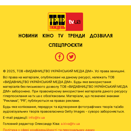
НОВИНИ
КІНО
TV
ТРЕНДИ
ДОЗВІЛЛЯ
СПЕЦПРОЄКТИ
© 2025, ТОВ «ВИДАВНИЦТВО УКРАЇНСЬКИЙ МЕДІА ДІМ». Усі права захищені.
Всі права на матеріали, опубліковані на даному ресурсі, належать ТОВ
«ВИДАВНИЦТВО УКРАЇНСЬКИЙ МЕДІА ДІМ». Будь-яке використання
матеріалів без письмового дозволу ТОВ «ВИДАВНИЦТВО УКРАЇНСЬКИЙ МЕДІА
ДІМ» заборонено. При правомірному використанні матеріалів даного ресурсу
гіперпосилання на tv.ua є обов'язковим. Матеріали, що позначені знаками
"Реклама", "PR", публікуються на правах реклами.
Будь-яке копіювання, передрук та відтворення фотографічних творів та/або
аудіовізуальних творів правовласника Getty Images - суворо забороняється.
E-mail редакції:
info@tv.ua
Головний редактор Олександр Ківа:
a.kiva@tv.ua
Політика у сфері конфіденційності та персональних даних