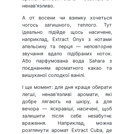
ненав'язливо.
А от восени чи взимку хочеться
чогось затишного, теплого. Тут
ідеально підійде щось насичене,
наприклад, Extract Onyx з нотами
апельсину та перця — неповторне
звучання вдало підібраних ноток.
Або парфумована вода Sahara з
поєднанням ароматного какао та
вишуканої солодкої ванілі.
І ще момент: для дня краще обирати
легші, ненав'язливі аромати, які
добре лягають на шкіру, а для
вечора — яскравіші, насичені, щоб
залишити після себе незабутнє
враження. Наприклад, можна
розглянути аромат Extract Cuba, де