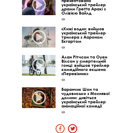
презентовано
український трейлер
драми Ґреґґа Аракі з
Олівією Вайлд
«Хижі води»: вийшов
український трейлер
трилера з Аароном
Екгартом
Алан Рітчсон та Оуен
Вілсон у смертельній
гонці: вийшов трейлер
комедійного екшена
«Перевізник»
Баранчик Шон та
чудовисько з Мохнявої
долини: дивіться
український трейлер
анімаційної комедії