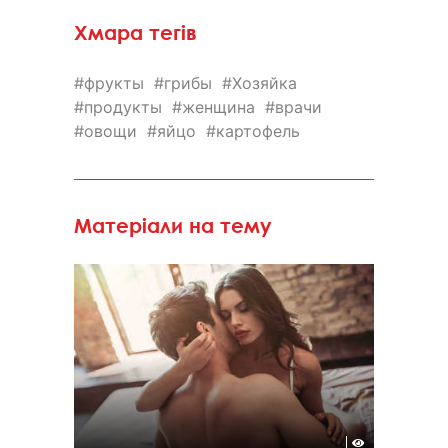
Хмара тегів
фрукты
грибы
Хозяйка
продукты
женщина
врачи
овощи
яйцо
картофель
Матеріали на тему