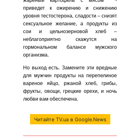
жареный картофель с мясом -
приведет к ожирению и снижению
уровня тестостерона, сладости – снизят
сексуальное желание, а продукты из
сои и цельнозерновой хлеб –
неблагоприятно скажутся на
гормональном балансе мужского
организма.
Но выход есть. Замените эти вредные
для мужчин продукты на перепелиное
вареное яйцо, ржаной хлеб, грибы,
фрукты, овощи, грецкие орехи, и ночь
любви вам обеспечена.
Читайте TV.ua в Google.News