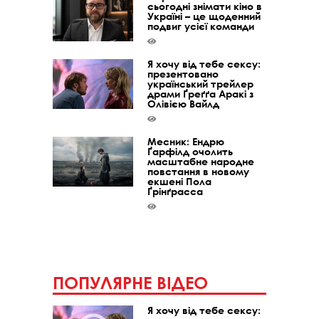
сьогодні знімати кіно в
Україні – це щоденний
подвиг усієї команди
Я хочу від тебе сексу:
презентовано
український трейлер
драми Ґреґґа Аракі з
Олівією Вайлд
Месник: Ендрю
Ґарфілд очолить
масштабне народне
повстання в новому
екшені Пола
Ґрінґрасса
ПОПУЛЯРНЕ ВІДЕО
Я хочу від тебе сексу: