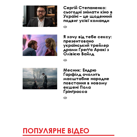
Сергій Степаненко:
сьогодні знімати кіно в
Україні – це щоденний
подвиг усієї команди
Я хочу від тебе сексу:
презентовано
український трейлер
драми Ґреґґа Аракі з
Олівією Вайлд
Месник: Ендрю
Ґарфілд очолить
масштабне народне
повстання в новому
екшені Пола
Ґрінґрасса
ПОПУЛЯРНЕ ВІДЕО