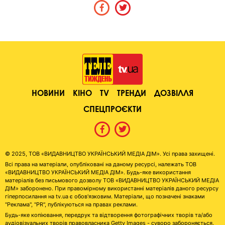
НОВИНИ
КІНО
TV
ТРЕНДИ
ДОЗВІЛЛЯ
СПЕЦПРОЄКТИ
© 2025, ТОВ «ВИДАВНИЦТВО УКРАЇНСЬКИЙ МЕДІА ДІМ». Усі права захищені.
Всі права на матеріали, опубліковані на даному ресурсі, належать ТОВ
«ВИДАВНИЦТВО УКРАЇНСЬКИЙ МЕДІА ДІМ». Будь-яке використання
матеріалів без письмового дозволу ТОВ «ВИДАВНИЦТВО УКРАЇНСЬКИЙ МЕДІА
ДІМ» заборонено. При правомірному використанні матеріалів даного ресурсу
гіперпосилання на tv.ua є обов'язковим. Матеріали, що позначені знаками
"Реклама", "PR", публікуються на правах реклами.
Будь-яке копіювання, передрук та відтворення фотографічних творів та/або
аудіовізуальних творів правовласника Getty Images - суворо забороняється.