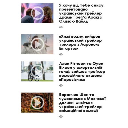
Я хочу від тебе сексу:
презентовано
український трейлер
драми Ґреґґа Аракі з
Олівією Вайлд
«Хижі води»: вийшов
український трейлер
трилера з Аароном
Екгартом
Алан Рітчсон та Оуен
Вілсон у смертельній
гонці: вийшов трейлер
комедійного екшена
«Перевізник»
Баранчик Шон та
чудовисько з Мохнявої
долини: дивіться
український трейлер
анімаційної комедії