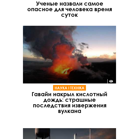
Ученые назвали самое
опасное для человека время
суток
НАУКА І ТЕХНІКА
Гавайи накрыл кислотный
дождь: страшные
последствия извержения
вулкана