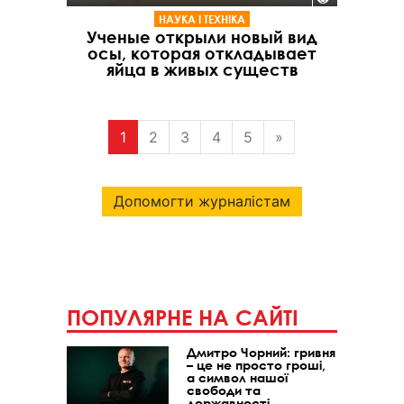
НАУКА І ТЕХНІКА
Ученые открыли новый вид
осы, которая откладывает
яйца в живых существ
1
2
3
4
5
»
Допомогти журналістам
ПОПУЛЯРНЕ НА САЙТІ
Дмитро Чорний: гривня
– це не просто гроші,
а символ нашої
свободи та
державності