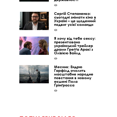
Сергій Степаненко:
сьогодні знімати кіно в
Україні – це щоденний
подвиг усієї команди
Я хочу від тебе сексу:
презентовано
український трейлер
драми Ґреґґа Аракі з
Олівією Вайлд
Месник: Ендрю
Ґарфілд очолить
масштабне народне
повстання в новому
екшені Пола
Ґрінґрасса