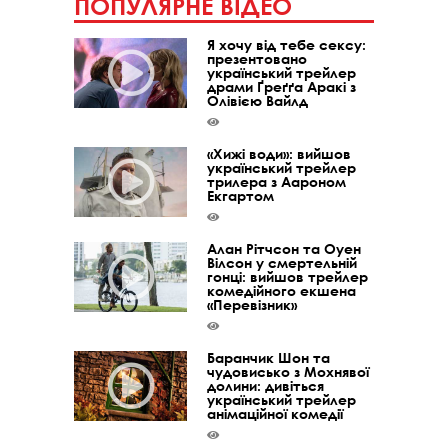
ПОПУЛЯРНЕ ВІДЕО
Я хочу від тебе сексу:
презентовано
український трейлер
драми Ґреґґа Аракі з
Олівією Вайлд
«Хижі води»: вийшов
український трейлер
трилера з Аароном
Екгартом
Алан Рітчсон та Оуен
Вілсон у смертельній
гонці: вийшов трейлер
комедійного екшена
«Перевізник»
Баранчик Шон та
чудовисько з Мохнявої
долини: дивіться
український трейлер
анімаційної комедії