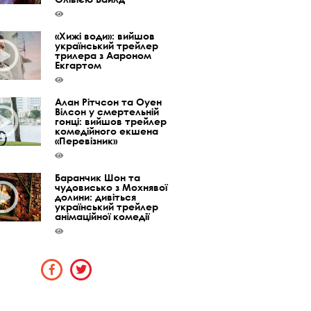
«Хижі води»: вийшов
український трейлер
трилера з Аароном
Екгартом
Алан Рітчсон та Оуен
Вілсон у смертельній
гонці: вийшов трейлер
комедійного екшена
«Перевізник»
Баранчик Шон та
чудовисько з Мохнявої
долини: дивіться
український трейлер
анімаційної комедії