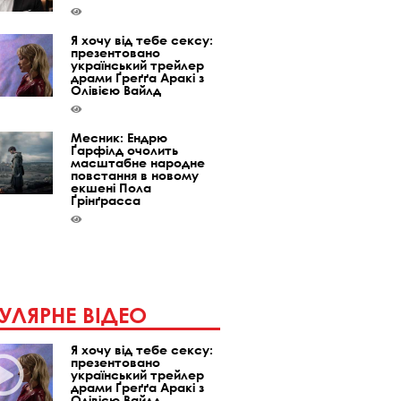
Я хочу від тебе сексу:
презентовано
український трейлер
драми Ґреґґа Аракі з
Олівією Вайлд
Месник: Ендрю
Ґарфілд очолить
масштабне народне
повстання в новому
екшені Пола
Ґрінґрасса
УЛЯРНЕ ВІДЕО
Я хочу від тебе сексу:
презентовано
український трейлер
драми Ґреґґа Аракі з
Олівією Вайлд