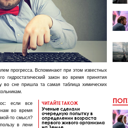
елем прогресса. Вспоминают при этом известных
го гидростатический закон во время принятия
у во сне пришла та самая таблица химических
кольникам.
ПОП
ЧИТАЙТЕ ТАКОЖ
рос: если все
Ученые сделали
 нам во время
очередную попытку в
акой-то смысл?
определении возраста
первого живого организма
пользу в лени
на Земле