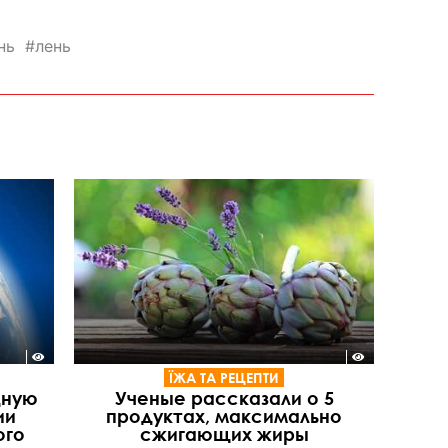
нь
лень
ЇЖА ТА РЕЦЕПТИ
дную
Ученые рассказали о 5
ии
продуктах, максимально
ого
сжигающих жиры