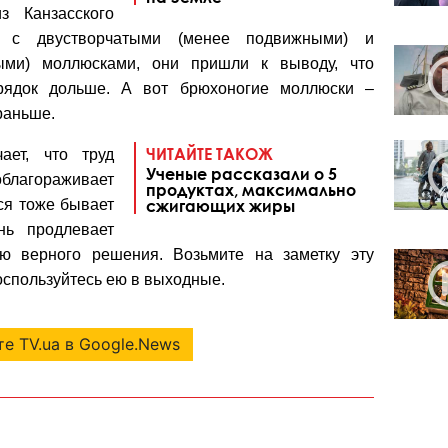
з Канзасского
т с двустворчатыми (менее подвижными) и
ыми) моллюсками, они пришли к выводу, что
рядок дольше. А вот брюхоногие моллюски –
раньше.
ЧИТАЙТЕ ТАКОЖ
ает, что труд
Ученые рассказали о 5
облагораживает
продуктах, максимально
ся тоже бывает
сжигающих жиры
нь продлевает
ию верного решения. Возьмите на заметку эту
спользуйтесь ею в выходные.
е TV.ua в Google.News