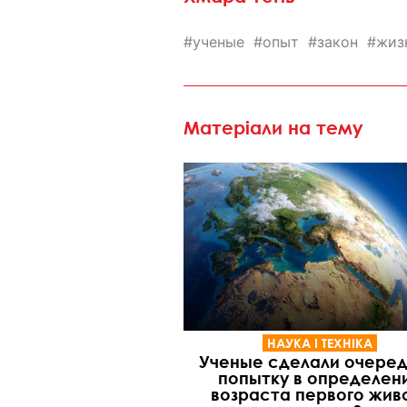
ученые
опыт
закон
жиз
Матеріали на тему
НАУКА І ТЕХНІКА
Ученые сделали очере
попытку в определен
возраста первого жив