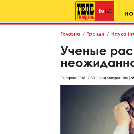
НО
Головна
Тренди
Наука і т
Ученые рас
неожиданно
24 серпня 2018 12:30
Анна Кондратьева