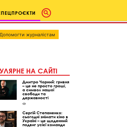
СПЕЦПРОЄКТИ
Допомогти журналістам
УЛЯРНЕ НА САЙТІ
Дмитро Чорний: гривня
– це не просто гроші,
а символ нашої
свободи та
державності
Сергій Степаненко:
сьогодні знімати кіно в
Україні – це щоденний
подвиг усієї команди