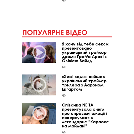
ПОПУЛЯРНЕ ВІДЕО
Я хочу від тебе сексу:
презентовано
український трейлер
драми Ґреґґа Аракі з
Олівією Вайлд
«Хижі води»: вийшов
український трейлер
трилера з Аароном
Екгартом
Співачка NE TA
презентувала сингл
про справжні емоції і
повернулася в
легендарне “Караоке
на майдані”