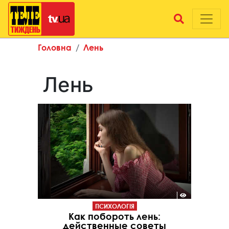
Головна
Лень
Лень
ПСИХОЛОГІЯ
Как побороть лень:
действенные советы