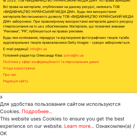
© 2025, ТОВ «ВИДАВНИЦТВО УКРАЇНСЬКИЙ МЕДІА ДІМ». Усі права захищені.
Всі права на матеріали, опубліковані на даному ресурсі, належать ТОВ
«ВИДАВНИЦТВО УКРАЇНСЬКИЙ МЕДІА ДІМ». Будь-яке використання
матеріалів без письмового дозволу ТОВ «ВИДАВНИЦТВО УКРАЇНСЬКИЙ МЕДІА
ДІМ» заборонено. При правомірному використанні матеріалів даного ресурсу
гіперпосилання на tv.ua є обов'язковим. Матеріали, що позначені знаками
"Реклама", "PR", публікуються на правах реклами.
Будь-яке копіювання, передрук та відтворення фотографічних творів та/або
аудіовізуальних творів правовласника Getty Images - суворо забороняється.
E-mail редакції:
info@tv.ua
Головний редактор Олександр Ківа:
a.kiva@tv.ua
Політика у сфері конфіденційності та персональних даних
Угода користувача
Про нас
Редакція сайту
x
Для удобства пользования сайтом используются
Cookies.
Подробнее...
This website uses Cookies to ensure you get the best
experience on our website.
Learn more...
Ознакомлен(а) /
OK