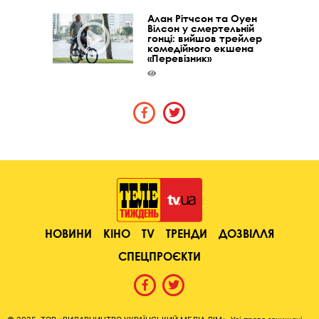
Алан Рітчсон та Оуен
Вілсон у смертельній
гонці: вийшов трейлер
комедійного екшена
«Перевізник»
НОВИНИ
КІНО
TV
ТРЕНДИ
ДОЗВІЛЛЯ
СПЕЦПРОЄКТИ