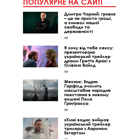
ПОПУЛЯРНЕ НА САЙТІ
Дмитро Чорний: гривня
– це не просто гроші,
а символ нашої
свободи та
державності
Я хочу від тебе сексу:
презентовано
український трейлер
драми Ґреґґа Аракі з
Олівією Вайлд
Месник: Ендрю
Ґарфілд очолить
масштабне народне
повстання в новому
екшені Пола
Ґрінґрасса
«Хижі води»: вийшов
український трейлер
трилера з Аароном
Екгартом