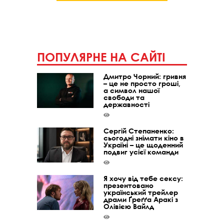
ПОПУЛЯРНЕ НА САЙТІ
Дмитро Чорний: гривня
– це не просто гроші,
а символ нашої
свободи та
державності
Сергій Степаненко:
сьогодні знімати кіно в
Україні – це щоденний
подвиг усієї команди
Я хочу від тебе сексу:
презентовано
український трейлер
драми Ґреґґа Аракі з
Олівією Вайлд