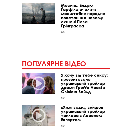
Месник: Ендрю
Ґарфілд очолить
масштабне народне
повстання в новому
екшені Пола
Ґрінґрасса
ПОПУЛЯРНЕ ВІДЕО
Я хочу від тебе сексу:
презентовано
український трейлер
драми Ґреґґа Аракі з
Олівією Вайлд
«Хижі води»: вийшов
український трейлер
трилера з Аароном
Екгартом