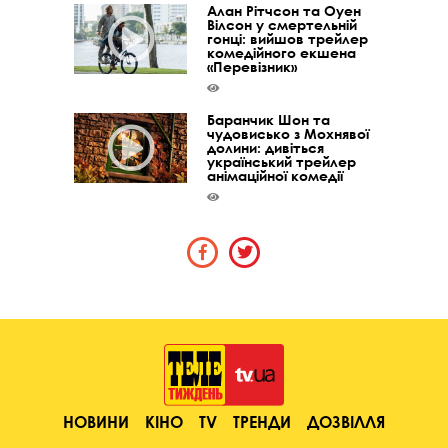
Алан Рітчсон та Оуен
Вілсон у смертельній
гонці: вийшов трейлер
комедійного екшена
«Перевізник»
Баранчик Шон та
чудовисько з Мохнявої
долини: дивіться
український трейлер
анімаційної комедії
НОВИНИ
КІНО
TV
ТРЕНДИ
ДОЗВІЛЛЯ