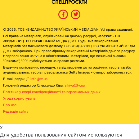
СПЕЦПРОЄКТИ
© 2025, ТОВ «ВИДАВНИЦТВО УКРАЇНСЬКИЙ МЕДІА ДІМ». Усі права захищені.
Всі права на матеріали, опубліковані на даному ресурсі, належать ТОВ
«ВИДАВНИЦТВО УКРАЇНСЬКИЙ МЕДІА ДІМ». Будь-яке використання
матеріалів без письмового дозволу ТОВ «ВИДАВНИЦТВО УКРАЇНСЬКИЙ МЕДІА
ДІМ» заборонено. При правомірному використанні матеріалів даного ресурсу
гіперпосилання на tv.ua є обов'язковим. Матеріали, що позначені знаками
"Реклама", "PR", публікуються на правах реклами.
Будь-яке копіювання, передрук та відтворення фотографічних творів та/або
аудіовізуальних творів правовласника Getty Images - суворо забороняється.
E-mail редакції:
info@tv.ua
Головний редактор Олександр Ківа:
a.kiva@tv.ua
Політика у сфері конфіденційності та персональних даних
Угода користувача
Про нас
Редакція сайту
x
Для удобства пользования сайтом используются