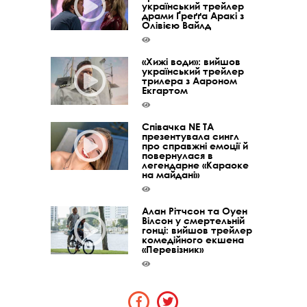
український трейлер
драми Ґреґґа Аракі з
Олівією Вайлд
«Хижі води»: вийшов
український трейлер
трилера з Аароном
Екгартом
Співачка NE TA
презентувала сингл
про справжні емоції й
повернулася в
легендарне «Караоке
на майдані»
Алан Рітчсон та Оуен
Вілсон у смертельній
гонці: вийшов трейлер
комедійного екшена
«Перевізник»