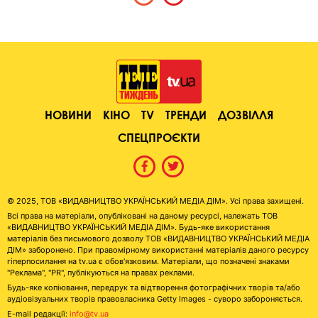
НОВИНИ
КІНО
TV
ТРЕНДИ
ДОЗВІЛЛЯ
СПЕЦПРОЄКТИ
© 2025, ТОВ «ВИДАВНИЦТВО УКРАЇНСЬКИЙ МЕДІА ДІМ». Усі права захищені.
Всі права на матеріали, опубліковані на даному ресурсі, належать ТОВ
«ВИДАВНИЦТВО УКРАЇНСЬКИЙ МЕДІА ДІМ». Будь-яке використання
матеріалів без письмового дозволу ТОВ «ВИДАВНИЦТВО УКРАЇНСЬКИЙ МЕДІА
ДІМ» заборонено. При правомірному використанні матеріалів даного ресурсу
гіперпосилання на tv.ua є обов'язковим. Матеріали, що позначені знаками
"Реклама", "PR", публікуються на правах реклами.
Будь-яке копіювання, передрук та відтворення фотографічних творів та/або
аудіовізуальних творів правовласника Getty Images - суворо забороняється.
E-mail редакції:
info@tv.ua