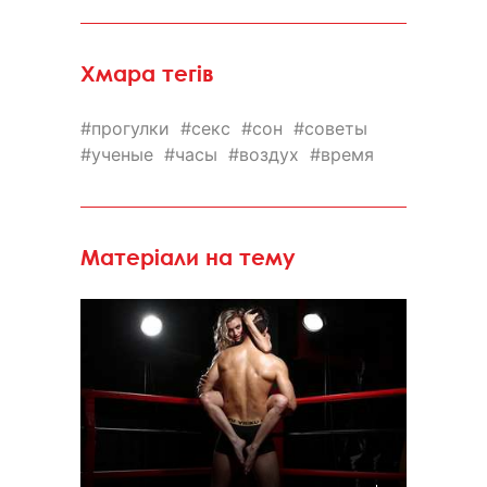
Хмара тегів
прогулки
секс
сон
советы
ученые
часы
воздух
время
Матеріали на тему