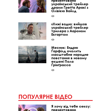
презентовано
український трейлер
драми Ґреґґа Аракі з
Олівією Вайлд
«Хижі води»: вийшов
український трейлер
трилера з Аароном
Екгартом
Месник: Ендрю
Ґарфілд очолить
масштабне народне
повстання в новому
екшені Пола
Ґрінґрасса
ПОПУЛЯРНЕ ВІДЕО
Я хочу від тебе сексу:
презентовано