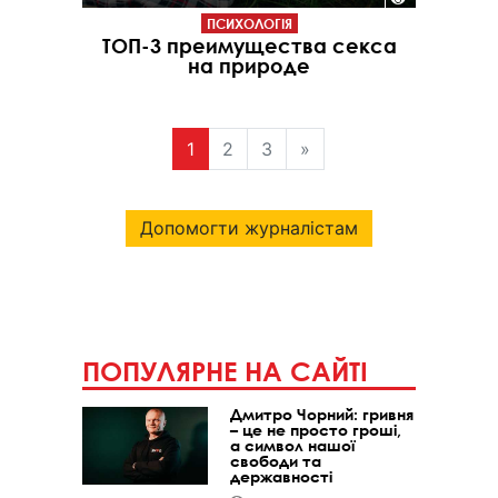
ПСИХОЛОГІЯ
ТОП-3 преимущества секса
на природе
1
2
3
»
Допомогти журналістам
ПОПУЛЯРНЕ НА САЙТІ
Дмитро Чорний: гривня
– це не просто гроші,
а символ нашої
свободи та
державності