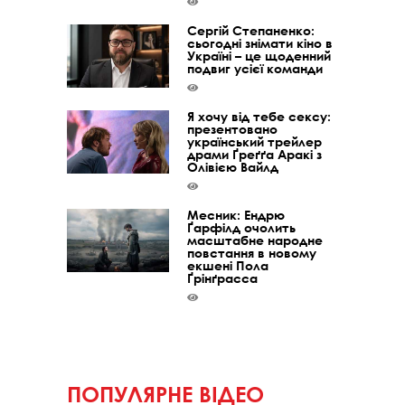
Сергій Степаненко:
сьогодні знімати кіно в
Україні – це щоденний
подвиг усієї команди
Я хочу від тебе сексу:
презентовано
український трейлер
драми Ґреґґа Аракі з
Олівією Вайлд
Месник: Ендрю
Ґарфілд очолить
масштабне народне
повстання в новому
екшені Пола
Ґрінґрасса
ПОПУЛЯРНЕ ВІДЕО