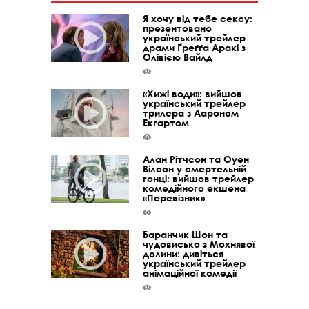
Я хочу від тебе сексу:
презентовано
український трейлер
драми Ґреґґа Аракі з
Олівією Вайлд
«Хижі води»: вийшов
український трейлер
трилера з Аароном
Екгартом
Алан Рітчсон та Оуен
Вілсон у смертельній
гонці: вийшов трейлер
комедійного екшена
«Перевізник»
Баранчик Шон та
чудовисько з Мохнявої
долини: дивіться
український трейлер
анімаційної комедії