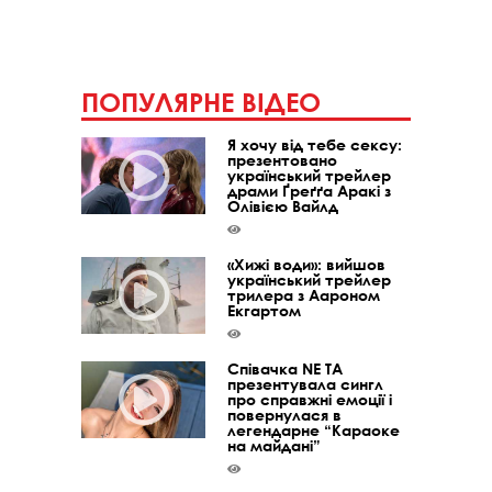
ПОПУЛЯРНЕ ВІДЕО
Я хочу від тебе сексу:
презентовано
український трейлер
драми Ґреґґа Аракі з
Олівією Вайлд
«Хижі води»: вийшов
український трейлер
трилера з Аароном
Екгартом
Співачка NE TA
презентувала сингл
про справжні емоції і
повернулася в
легендарне “Караоке
на майдані”