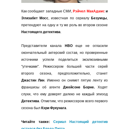
Как сообщают западные СМИ,
Рэйчел МакАдамс
и
Элизабет Мосс
, известная по сериалу
Безумцы
,
претендуют на одну и ту же роль во втором сезоне
Настоящего детектива
.
Представители канала
HBO
еще не огласили
окончательный актерский состав, но проверенные
источники успели поделиться эксклюзивными
"утечками". Режиссером большей части серий
второго сезона, предположительно, станет
Джастин Лин
. Именно он снимет пятую ленту из
франшизы об агенте
Джейсоне Борне.
Ходят
слухи, что ему доверят далеко не каждый эпизод
Детектива
. Отметим, что режиссером всего первого
сезона был
Кэри Фукунага
.
Читайте также:
Сериал Настоящий детектив
остался без Брэда Питта