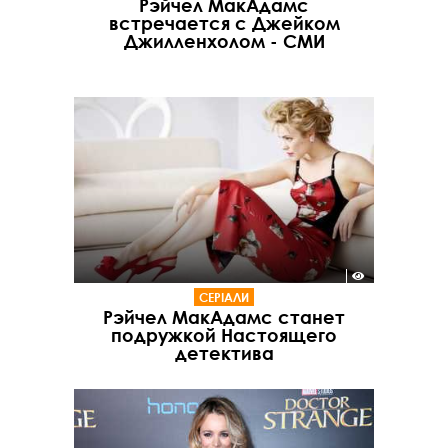
Рэйчел МакАдамс
встречается с Джейком
Джилленхолом - СМИ
СЕРІАЛИ
Рэйчел МакАдамс станет
подружкой Настоящего
детектива