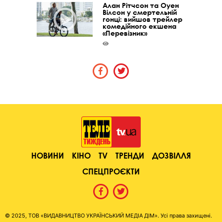
Алан Рітчсон та Оуен
Вілсон у смертельній
гонці: вийшов трейлер
комедійного екшена
«Перевізник»
НОВИНИ
КІНО
TV
ТРЕНДИ
ДОЗВІЛЛЯ
СПЕЦПРОЄКТИ
© 2025, ТОВ «ВИДАВНИЦТВО УКРАЇНСЬКИЙ МЕДІА ДІМ». Усі права захищені.