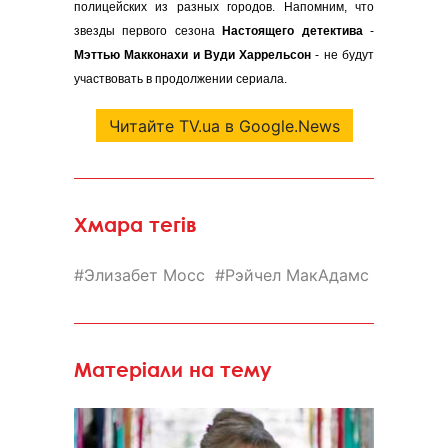
полицейских из разных городов. Напомним, что
звезды первого сезона
Настоящего детектива
-
Мэттью Макконахи и Вуди Харрельсон
- не будут
участвовать в продолжении сериала.
Читайте TV.ua в Google.News
Хмара тегів
Элизабет Мосс
Рэйчел МакАдамс
Матеріали на тему