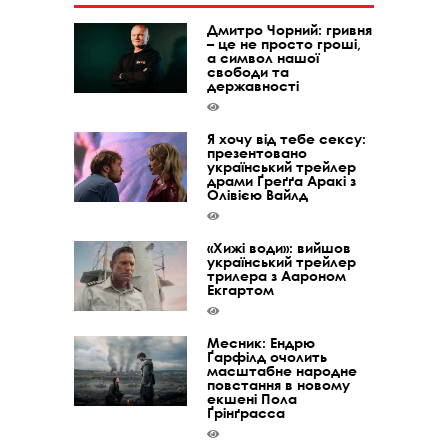
Дмитро Чорний: гривня
– це не просто гроші,
а символ нашої
свободи та
державності
Я хочу від тебе сексу:
презентовано
український трейлер
драми Ґреґґа Аракі з
Олівією Вайлд
«Хижі води»: вийшов
український трейлер
трилера з Аароном
Екгартом
Месник: Ендрю
Ґарфілд очолить
масштабне народне
повстання в новому
екшені Пола
Ґрінґрасса