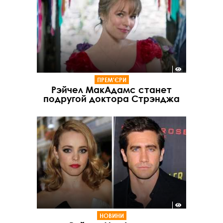
ПРЕМ'ЄРИ
Рэйчел МакАдамс станет
подругой доктора Стрэнджа
НОВИНИ