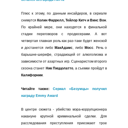
Плюс к этому, по данным инсайдеров, в сериале
снимутся
Колин Фаррелл, Тейлор Китч и Винс Вон
.
По крайней мере, они находятся в финальной
стадии переговоров с продюсерами. А вот
четвертая главная роль как раз-таки будет женской
и достанется либо
МакАдамс
, либо
Мосс
. Речь о
барышне-шерифе, страдающей от алкоголизма и
зависимости от азартных игр. Сценаристом второго
сезона станет
Ник Пиццолатто
, а съемки пройдут в
Калифорнии
.
Читайте также:
Сериал «Безумцы» получил
награду Emmy Award
В центре сюжета - убийство мэра-коррупционера
накануне крупной криминальной сделки. Для
расследования преступления приезжают трое