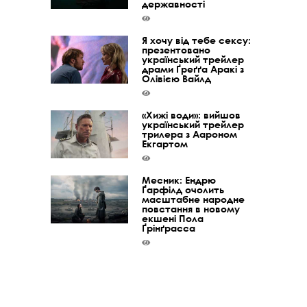
державності
Я хочу від тебе сексу:
презентовано
український трейлер
драми Ґреґґа Аракі з
Олівією Вайлд
«Хижі води»: вийшов
український трейлер
трилера з Аароном
Екгартом
Месник: Ендрю
Ґарфілд очолить
масштабне народне
повстання в новому
екшені Пола
Ґрінґрасса