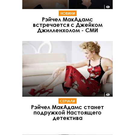
НОВИНИ
Рэйчел МакАдамс
встречается с Джейком
Джилленхолом - СМИ
СЕРІАЛИ
Рэйчел МакАдамс станет
подружкой Настоящего
детектива