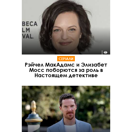
СЕРІАЛИ
Рэйчел МакАдамс и Элизабет
Мосс поборются за роль в
Настоящем детективе