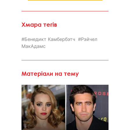
Хмара тегів
Бенедикт Камбербэтч
Рэйчел
МакАдамс
Матеріали на тему