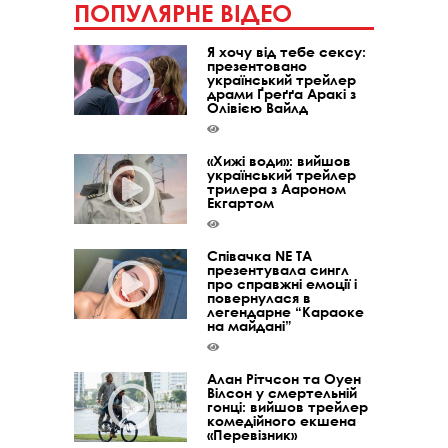
ПОПУЛЯРНЕ ВІДЕО
Я хочу від тебе сексу:
презентовано
український трейлер
драми Ґреґґа Аракі з
Олівією Вайлд
«Хижі води»: вийшов
український трейлер
трилера з Аароном
Екгартом
Співачка NE TA
презентувала сингл
про справжні емоції і
повернулася в
легендарне “Караоке
на майдані”
Алан Рітчсон та Оуен
Вілсон у смертельній
гонці: вийшов трейлер
комедійного екшена
«Перевізник»