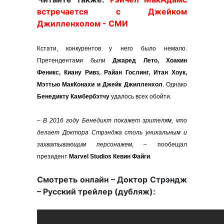
встречается с Джейком
Джилленхолом - СМИ
Кстати, конкурентов у него было немало.
Претендентами были
Джаред Лето, Хоакин
Феникс, Киану Ривз, Райан Гослинг, Итан Хоук,
Мэттью МакКонахи и Джейк Джилленхол
. Однако
Бенедикту Камбербэтчу
удалось всех обойти.
– В 2016 году Бенедикт покажет зрителям, что
делает Доктора Стрэнджа столь уникальным и
захватывающим персонажем,
– пообещал
президент
Marvel Studios Кевин Файги
.
Смотреть онлайн – Доктор Стрэндж
– Русский трейлер (дубляж):