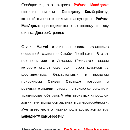
Сообщается, что актриса
Рэйчел МакАдамс
составит компанию
Бенедикту Камбербэтчу
,
который сыграет в фильме главную роль.
Рэйчел
МакАдамс
присоединится к актерскому составу
фильма
Доктор Стрэндж
.
Студия
Marvel
готовит для своих поклонников
очередной «супергеройский» блокбастер. В этот
раз речь идет о
Докторе Стрэндже
, героем
которого станет еще один герой комиксов из
шестидесятых, блистательный в прошлом
нейрохирург
Стивен Стрэндж
, который в
результате аварии потерял не только супругу, но и
травмировал обе руки. Чтобы вернуться к прошлой
жизни, ему пришлось развивать суперспособности.
Уже известно, что главная роль досталась актеру
Бенедикту Камбербэтчу
.
Читайте также:
Рэйчел МакАдамс