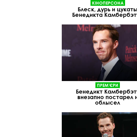
КІНОПЕРСОНА
Блеск, дурь и цукат
Бенедикта Камбербэт
ПРЕМ'ЄРИ
Бенедикт Камбербэт
внезапно постарел 
облысел