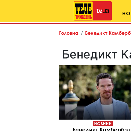
НО
Головна
Бенедикт Камберб
Бенедикт К
НОВИНИ
Бенедикт Камбербэт