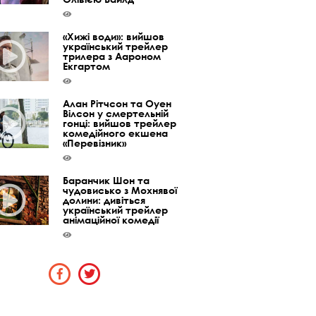
«Хижі води»: вийшов
український трейлер
трилера з Аароном
Екгартом
Алан Рітчсон та Оуен
Вілсон у смертельній
гонці: вийшов трейлер
комедійного екшена
«Перевізник»
Баранчик Шон та
чудовисько з Мохнявої
долини: дивіться
український трейлер
анімаційної комедії