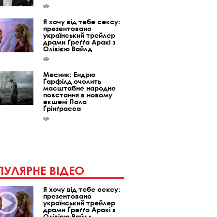
Я хочу від тебе сексу:
презентовано
український трейлер
драми Ґреґґа Аракі з
Олівією Вайлд
Месник: Ендрю
Ґарфілд очолить
масштабне народне
повстання в новому
екшені Пола
Ґрінґрасса
УЛЯРНЕ ВІДЕО
Я хочу від тебе сексу:
презентовано
український трейлер
драми Ґреґґа Аракі з
Олівією Вайлд