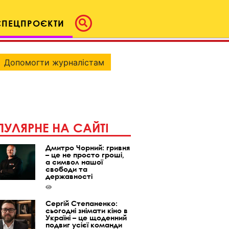
СПЕЦПРОЄКТИ
Допомогти журналістам
УЛЯРНЕ НА САЙТІ
Дмитро Чорний: гривня
– це не просто гроші,
а символ нашої
свободи та
державності
Сергій Степаненко:
сьогодні знімати кіно в
Україні – це щоденний
подвиг усієї команди