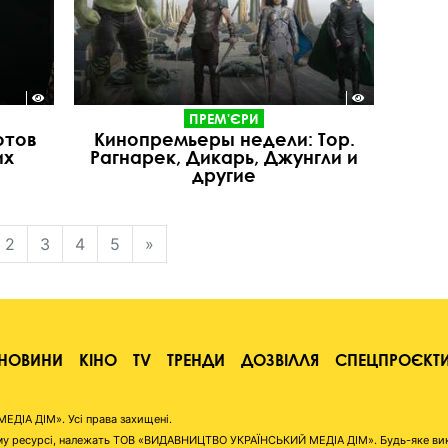
ПРЕМ'ЄРИ
отов
Кинопремьеры недели: Тор.
их
Рагнарек, Дикарь, Джунгли и
другие
2
3
4
5
»
НОВИНИ
КІНО
TV
ТРЕНДИ
ДОЗВІЛЛЯ
СПЕЦПРОЄКТ
ІА ДІМ». Усі права захищені.
аному ресурсі, належать ТОВ «ВИДАВНИЦТВО УКРАЇНСЬКИЙ МЕДІА ДІМ». Будь-яке ви