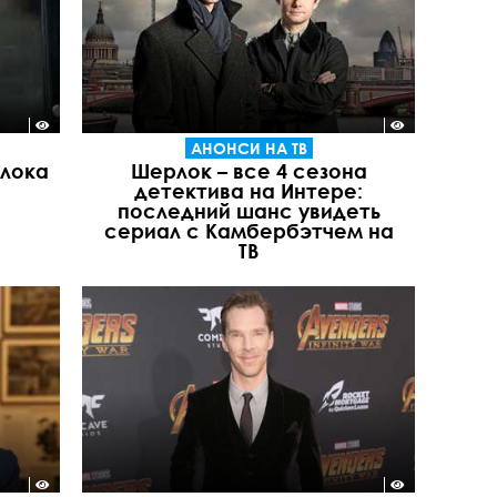
АНОНСИ НА ТВ
рлока
Шерлок – все 4 сезона
детектива на Интере:
последний шанс увидеть
сериал с Камбербэтчем на
ТВ