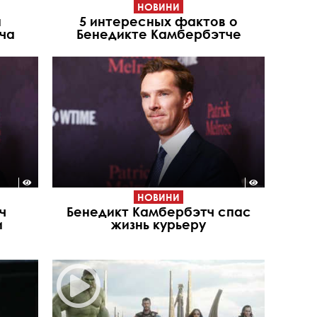
НОВИНИ
ы
5 интересных фактов о
ча
Бенедикте Камбербэтче
НОВИНИ
ч
Бенедикт Камбербэтч спас
и
жизнь курьеру