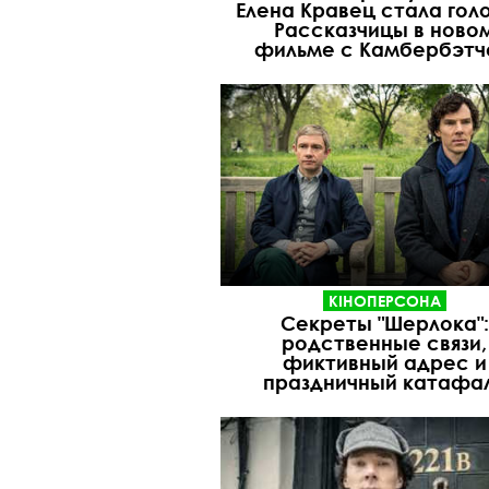
Елена Кравец стала гол
Рассказчицы в ново
фильме с Камбербэт
КІНОПЕРСОНА
Секреты "Шерлока":
родственные связи,
фиктивный адрес и
праздничный катафа