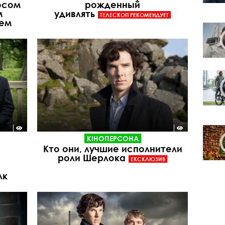
осом
рожденный
м
удивлять
ТЕЛЕСКОП РЕКОМЕНДУЕТ
чем
КІНОПЕРСОНА
Кто они, лучшие исполнители
роли Шерлока
ЕКСКЛЮЗИВ
лк