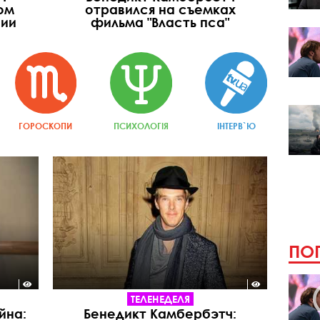
ом
отравился на съемках
нии
фильма "Власть пса"
ГОРОСКОПИ
ПСИХОЛОГІЯ
ІНТЕРВ`Ю
ПОП
ТЕЛЕНЕДЕЛЯ
йна:
Бенедикт Камбербэтч: