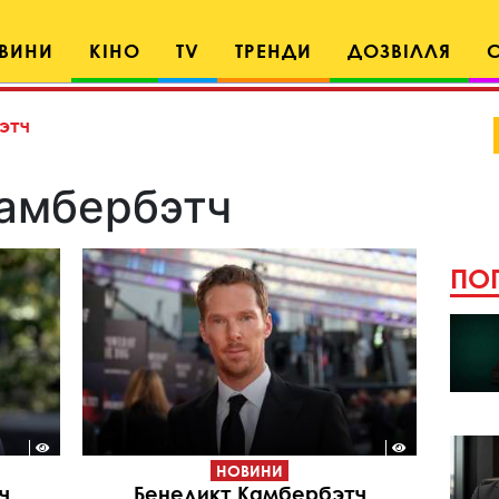
ВИНИ
КІНО
TV
ТРЕНДИ
ДОЗВІЛЛЯ
этч
амбербэтч
ПОП
НОВИНИ
ч
Бенедикт Камбербэтч