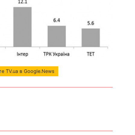
е TV.ua в Google.News