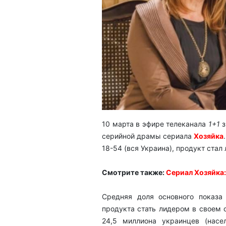
10 марта в эфире телеканала
1+1
з
серийной драмы сериала
Хозяйка
18-54 (вся Украина), продукт стал
Смотрите также:
Сериал Хозяйка:
Средняя доля основного показ
продукта стать лидером в своем 
24,5 миллиона украинцев (насе