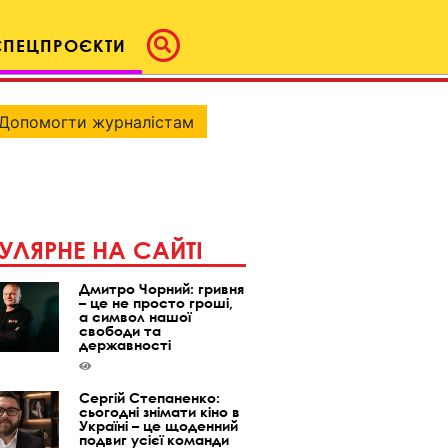
СПЕЦПРОЄКТИ
Допомогти журналістам
УЛЯРНЕ НА САЙТІ
Дмитро Чорний: гривня
– це не просто гроші,
а символ нашої
свободи та
державності
Сергій Степаненко:
сьогодні знімати кіно в
Україні – це щоденний
подвиг усієї команди