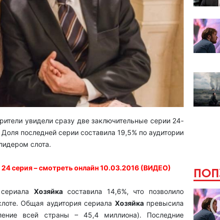
рители увидели сразу две заключительные серии 24-
. Доля последней серии составила 19,5% по аудитории
 лидером слота.
 24 серия – смотреть онлайн 10.03.2016 (ВИДЕО)
ПОП
а сериала
Хозяйка
составила 14,6%, что позволило
слоте. Общая аудитория сериала
Хозяйка
превысила
ление всей страны – 45,4 миллиона). Последние