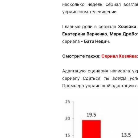
несколько недель сериал возгл
украинском телевидении.
Главные роли в сериале
Хозяйка
Екатерина Варченко, Марк Дробо
сериала -
Бата Недич
.
Смотрите также:
Сериал Хозяйка:
Адаптацию сценария написала ук
сериалу
Сдаться ты всегда усп
Премьера украинской адаптации л