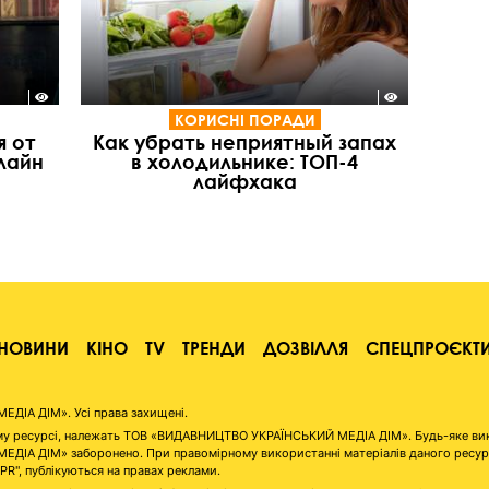
КОРИСНІ ПОРАДИ
я от
Как убрать неприятный запах
нлайн
в холодильнике: ТОП-4
лайфхака
НОВИНИ
КІНО
TV
ТРЕНДИ
ДОЗВІЛЛЯ
СПЕЦПРОЄКТ
ІА ДІМ». Усі права захищені.
аному ресурсі, належать ТОВ «ВИДАВНИЦТВО УКРАЇНСЬКИЙ МЕДІА ДІМ». Будь-яке ви
А ДІМ» заборонено. При правомірному використанні матеріалів даного ресурсу 
"PR", публікуються на правах реклами.