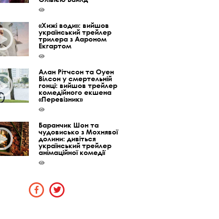
«Хижі води»: вийшов
український трейлер
трилера з Аароном
Екгартом
Алан Рітчсон та Оуен
Вілсон у смертельній
гонці: вийшов трейлер
комедійного екшена
«Перевізник»
Баранчик Шон та
чудовисько з Мохнявої
долини: дивіться
український трейлер
анімаційної комедії