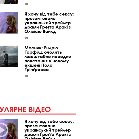
Я хочу від тебе сексу:
презентовано
український трейлер
драми Ґреґґа Аракі з
Олівією Вайлд
Месник: Ендрю
Ґарфілд очолить
масштабне народне
повстання в новому
екшені Пола
Ґрінґрасса
УЛЯРНЕ ВІДЕО
Я хочу від тебе сексу:
презентовано
український трейлер
драми Ґреґґа Аракі з
Олівією Вайлд