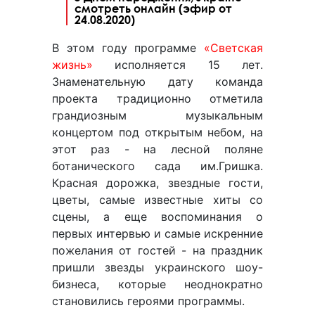
смотреть онлайн (эфир от
24.08.2020)
В этом году программе
«Светская
жизнь»
исполняется 15 лет.
Знаменательную дату команда
проекта традиционно отметила
грандиозным музыкальным
концертом под открытым небом, на
этот раз - на лесной поляне
ботанического сада им.Гришка.
Красная дорожка, звездные гости,
цветы, самые известные хиты со
сцены, а еще воспоминания о
первых интервью и самые искренние
пожелания от гостей - на праздник
пришли звезды украинского шоу-
бизнеса, которые неоднократно
становились героями программы.