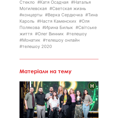
Стекло
Катя Осадчая
Наталья
Могилевская
Светская жизнь
концерты
Верка Сердючка
Тина
Кароль
Настя Каменских
Оля
Полякова
Ирина Билык
Свiтське
життя
Олег Винник
телешоу
Монатик
телешоу онлайн
телешоу 2020
Матеріали на тему