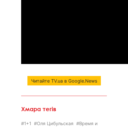
Читайте TV.ua в Google.News
Хмара тегів
1+1
Оля Цибульская
Время и