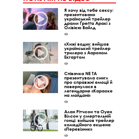
Я хочу від тебе сексу:
презентовано
український трейлер
драми Ґреґґа Аракі з
Олівією Вайлд
«Хижі води»: вийшов
український трейлер
трилера з Аароном
Екгартом
Співачка NE TA
презентувала сингл
про справжні емоції й
повернулася в
легендарне «Караоке
на майдані»
Алан Рітчсон та Оуен
Вілсон у смертельній
гонці: вийшов трейлер
комедійного екшена
«Перевізник»