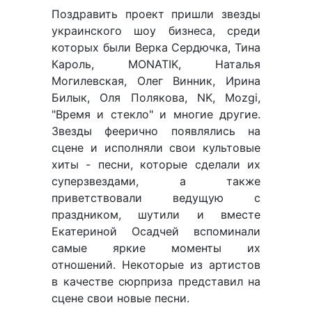
Поздравить проект пришли звезды
украинского шоу бизнеса, среди
которых были Верка Сердючка, Тина
Кароль, MONATIK, Наталья
Могилевская, Олег Винник, Ирина
Билык, Оля Полякова, NK, Mozgi,
"Время и стекло" и многие другие.
Звезды феерично появлялись на
сцене и исполняли свои культовые
хиты - песни, которые сделали их
суперзвездами, а также
приветствовали ведущую с
праздником, шутили и вместе
Екатериной Осадчей вспоминали
самые яркие моменты их
отношений. Некоторые из артистов
в качестве сюрприза представил на
сцене свои новые песни.