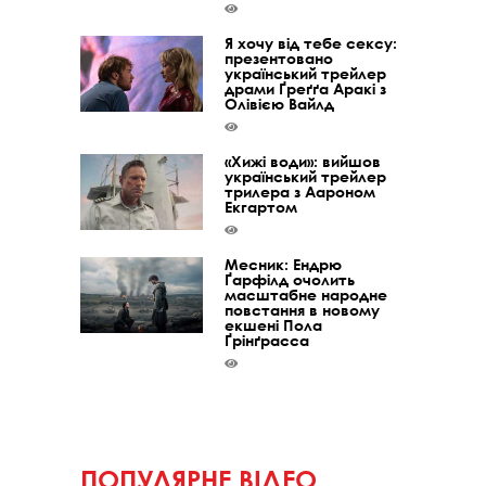
Я хочу від тебе сексу:
презентовано
український трейлер
драми Ґреґґа Аракі з
Олівією Вайлд
«Хижі води»: вийшов
український трейлер
трилера з Аароном
Екгартом
Месник: Ендрю
Ґарфілд очолить
масштабне народне
повстання в новому
екшені Пола
Ґрінґрасса
ПОПУЛЯРНЕ ВІДЕО